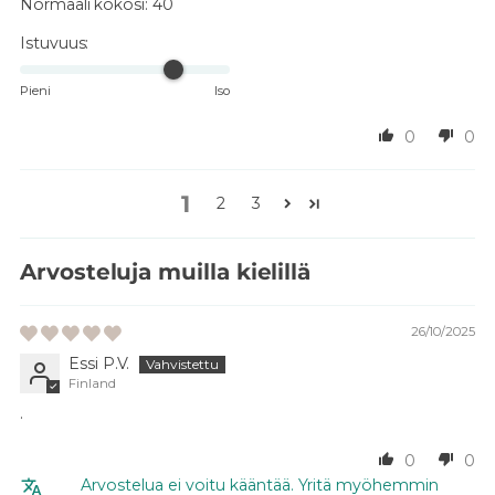
Normaali kokosi:
40
Istuvuus:
Pieni
Iso
0
0
1
2
3
Arvosteluja muilla kielillä
26/10/2025
Essi P.V.
Finland
.
0
0
Arvostelua ei voitu kääntää. Yritä myöhemmin