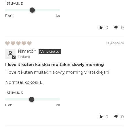
Istuvuus:
Pieni
Iso
0
0
20/05/2026
Nimetön
Finland
I love it kuten kaikkia muitakin slowly morning
I love it kuten muitakin slowly morning villatakkejani
Normaali kokosi:
L
Istuvuus:
Pieni
Iso
0
0