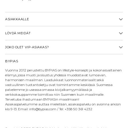
ASIAKKAALLE
LÖYDÄ MEIDÄT
JOKO OLET VIP-ASIAKAS?
BYPIAS
Vuonna 2012 perustettu BYPIAS on lifestyle-konsepti ja kokonaisvaltainen
elämys, jossa muoti ja sisustus yhdessä muodostavat lumoavan,
harmonisen maailman. Laadukkaat luonnonmateriaalit sekä
vastuullinen tuotantoketju ovat toimintamme keskiössä. Suomessa
palvelemme jo useassa omassa kivijalkamyymälässä ja
verkkokauppamme toimittaa niin Suomeen kuin maailmalle.
Tervetuloa ihastumaan BYPIASin maailmaan!
Asiakaspalvelumme auttaa mielellään, asiakaspalvelu on avoinna arkisin
klo 9-13. Email: info@bypias.com / Tel: +358 50 361 4232