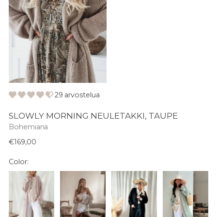
29 arvostelua
SLOWLY MORNING NEULETAKKI, TAUPE
Bohemiana
Normaali
€169,00
hinta
Color: