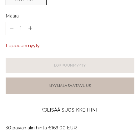
Määrä
Määrä
Loppuunmyyty
LOPPUUNMYYTY
MYYMÄLÄSAATAVUUS
LISÄÄ SUOSIKKEIHINI
30 päivän alin hinta
€169,00 EUR