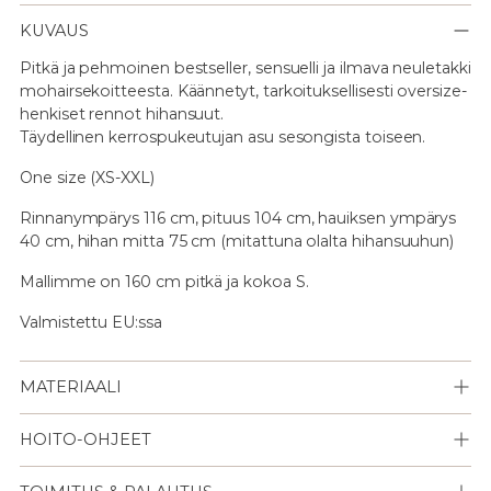
KUVAUS
Pitkä ja pehmoinen bestseller, sensuelli ja ilmava neuletakki
mohairsekoitteesta. Käännetyt, tarkoituksellisesti oversize-
henkiset rennot hihansuut.
Täydellinen kerrospukeutujan asu sesongista toiseen.
One size (XS-XXL)
Rinnanympärys 116 cm, pituus 104 cm, hauiksen ympärys
40 cm, hihan mitta 75 cm (mitattuna olalta hihansuuhun)
Mallimme on 160 cm pitkä ja kokoa S.
Valmistettu EU:ssa
MATERIAALI
HOITO-OHJEET