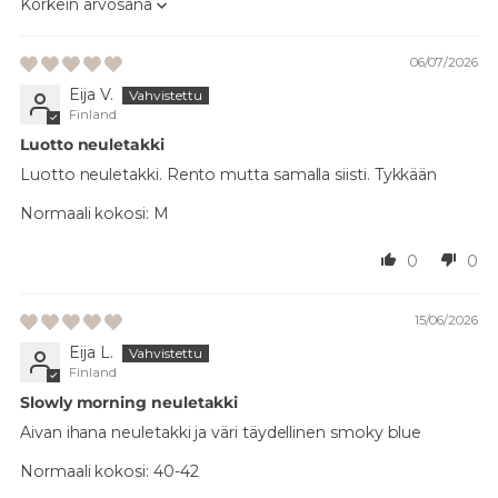
Sort by
06/07/2026
Eija V.
Finland
Luotto neuletakki
Luotto neuletakki. Rento mutta samalla siisti. Tykkään
Normaali kokosi:
M
0
0
15/06/2026
Eija L.
Finland
Slowly morning neuletakki
Aivan ihana neuletakki ja väri täydellinen smoky blue
Normaali kokosi:
40-42