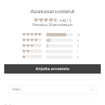
Asiakasarvostelut
4.62 / 5
Perustuu 29 arvosteluun
22
4
2
1
0
Kirjoita arvostelu