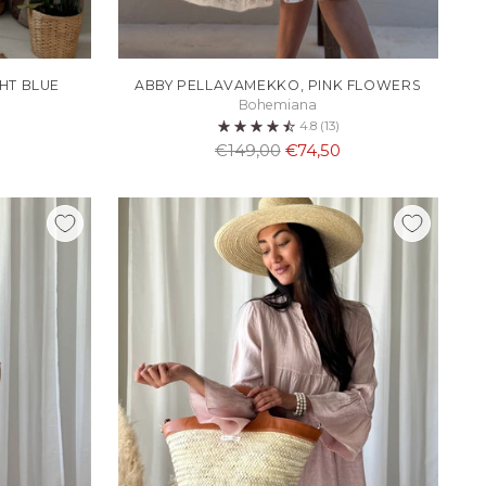
HT BLUE
ABBY PELLAVAMEKKO, PINK FLOWERS
Bohemiana
4.8
(13)
Normaali
€149,00
€74,50
hinta