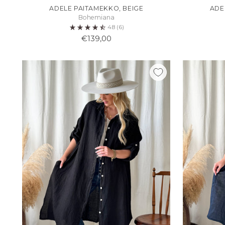
ADELE PAITAMEKKO, BEIGE
ADE
Bohemiana
4.8
(6)
€139,00