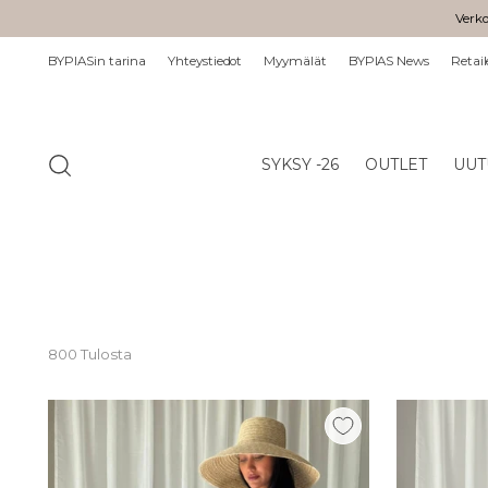
Verko
BYPIASin tarina
Yhteystiedot
Myymälät
BYPIAS News
Retail
SYKSY -26
OUTLET
UUT
800 Tulosta