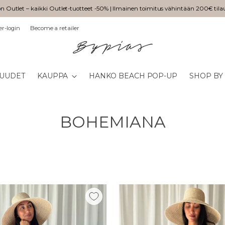
n Outlet – kaikki Outlet-tuotteet -50% | Ilmainen toimitus vähintään 200€ tila
er-login
Become a retailer
UUDET
KAUPPA
HANKO BEACH POP-UP
SHOP BY
BOHEMIANA