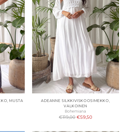
KKO, MUSTA
ADEANNE SILKKIVISKOOSIMEKKO,
VALKOINEN
Bohemiana
Normaali
€119,00
€59,50
hinta