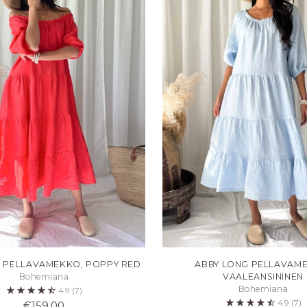
 PELLAVAMEKKO, POPPY RED
ABBY LONG PELLAVAM
Bohemiana
VAALEANSININEN
Bohemiana
4.9
(7)
4.9
(7)
€159,00