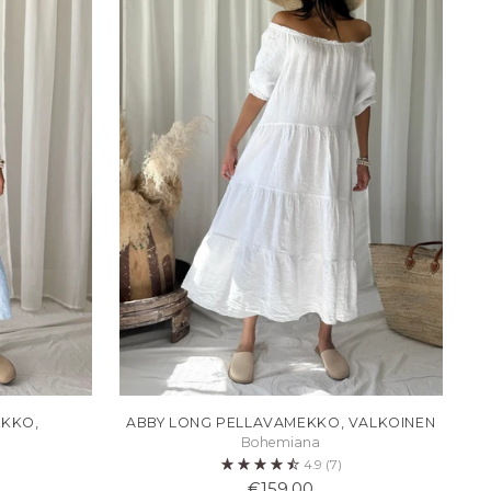
EKKO,
ABBY LONG PELLAVAMEKKO, VALKOINEN
Bohemiana
4.9
(7)
€159,00