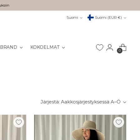
uksiin
Kieli
Valuutta
Suomi
Suomi (EUR €)
 BRAND
KOKOELMAT
0
Järjestä: Aakkosjärjestyksessä A–Ö