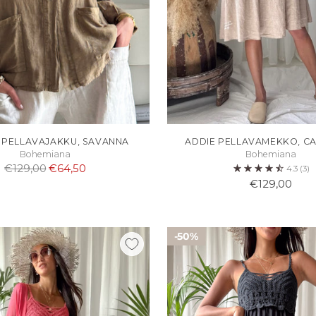
 PELLAVAJAKKU, SAVANNA
ADDIE PELLAVAMEKKO, C
Bohemiana
Bohemiana
Normaali
€129,00
€64,50
4.3
(3)
hinta
€129,00
50%