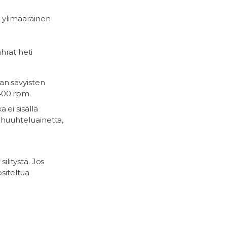
 ylimääräinen
hrat heti
an sävyisten
 400 rpm.
 ei sisällä
 huuhteluainetta,
ilitystä. Jos
ositeltua
.