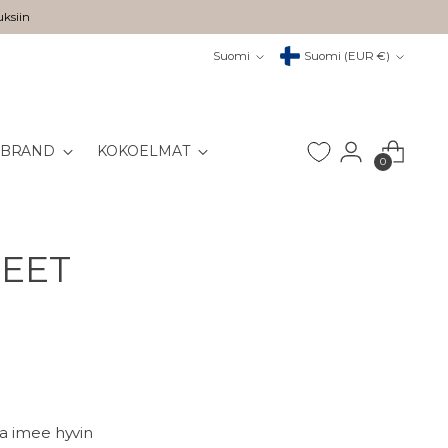
uksiin
Kieli
Valuutta
Suomi
Suomi (EUR €)
 BRAND
KOKOELMAT
0
JEET
la imee hyvin