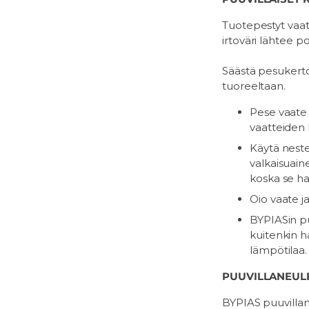
Tuotepestyt vaat
irtoväri lähtee 
Säästä pesukertoj
tuoreeltaan.
Pese vaate 
vaatteiden 
Käytä nestem
valkaisuain
koska se ha
Oio vaate j
BYPIASin puu
kuitenkin ha
lämpötilaa.
PUUVILLANEUL
BYPIAS puuvillan