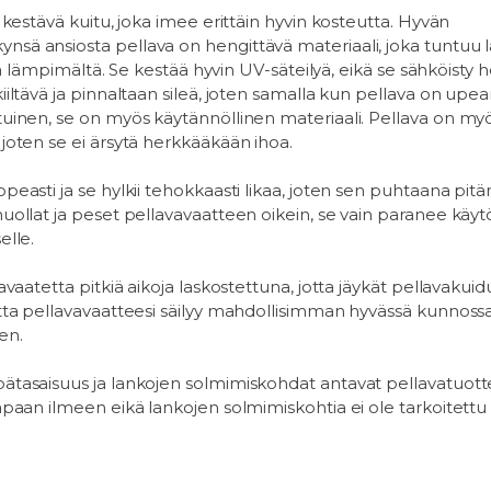
a kestävä kuitu, joka imee erittäin hyvin kosteutta. Hyvän
sä ansiosta pellava on hengittävä materiaali, joka tuntuu l
ällä lämpimältä. Se kestää hyvin UV-säteilyä, eikä se sähköisty h
iiltävä ja pinnaltaan sileä, joten samalla kun pellava on upe
tuinen, se on myös käytännöllinen materiaali. Pellava on my
 joten se ei ärsytä herkkääkään ihoa.
peasti ja se hylkii tehokkaasti likaa, joten sen puhtaana pi
uollat ja peset pellavavaatteen oikein, se vain paranee käyt
elle.
vavaatetta pitkiä aikoja laskostettuna, jotta jäykät pellavakui
tta pellavavaatteesi säilyy mahdollisimman hyvässä kunnossa,
en.
ätasaisuus ja lankojen solmimiskohdat antavat pellavatuott
apaan ilmeen eikä lankojen solmimiskohtia ei ole tarkoitettu si