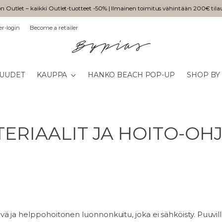
n Outlet – kaikki Outlet-tuotteet -50% | Ilmainen toimitus vähintään 200€ tila
er-login
Become a retailer
UUDET
KAUPPA
HANKO BEACH POP-UP
SHOP BY
ERIAALIT JA HOITO-OH
ävä ja helppohoitonen luonnonkuitu, joka ei sähköisty. Puuvil