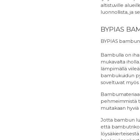
altistuville alue
luonnollista, ja 
BYPIAS B
BYPIAS bambuneu
Bambulla on ihan
mukavalta iholla.
lämpimällä viile
bambukuidun pyö
soveltuvat myös h
Bambumateriaalia
pehmeimmistä tek
muitakaan hyviä o
Jotta bambun luon
että bambutrikoo
löysäkierteisest