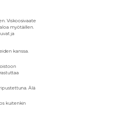
en. Viskoosivaate
aloa myötäillen.
uvat ja
eiden kanssa.
poistoon
rastuttaa
 ripustettuna. Älä
Jos kuitenkin