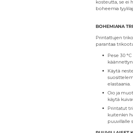
kosteutta, se ei 
boheemia tyylilaj
BOHEMIANA TR
Printattujen tri
parantaa trikoot
Pese 30 °C 
käännettynä
Käytä neste
suosittelem
elastaania.
Oio ja muoto
käytä kuiva
Printatut tr
kuitenkin ha
puuvillalle 
PUUVILLAISET 