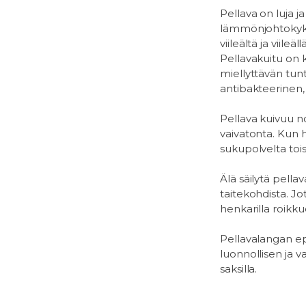
Pellava on luja j
lämmönjohtokykyn
viileältä ja viile
Pellavakuitu on k
miellyttävän tun
antibakteerinen,
Pellava kuivuu no
vaivatonta. Kun h
sukupolvelta tois
Älä säilytä pella
taitekohdista. Jo
henkarilla roikku
Pellavalangan ep
luonnollisen ja v
saksilla.