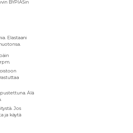
hyvin BYPIASin
ia. Elastaani
muotonsa.
päin
 rpm.
poistoon
rastuttaa
ripustettuna. Älä
.
itystä. Jos
ta ja käytä