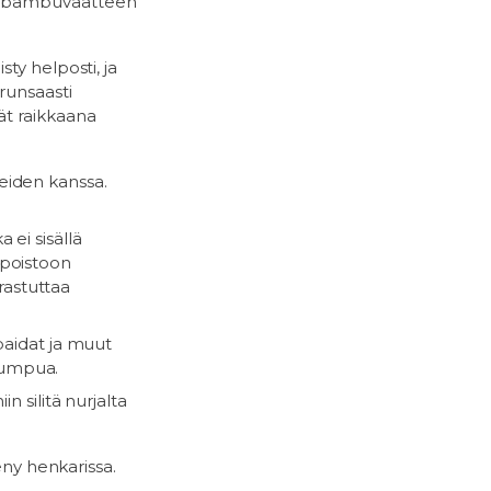
ua bambuvaatteen
ty helposti, ja
runsaasti
ät raikkaana
eiden kanssa.
 ei sisällä
 poistoon
rastuttaa
-paidat ja muut
rumpua.
n silitä nurjalta
eny henkarissa.