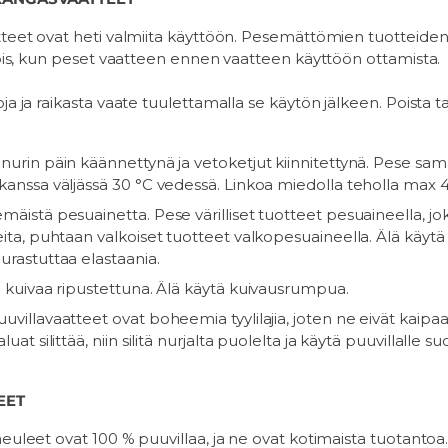
teet ovat heti valmiita käyttöön. Pesemättömien tuotteiden
pois, kun peset vaatteen ennen vaatteen käyttöön ottamista.
a ja raikasta vaate tuulettamalla se käytön jälkeen. Poista ta
nurin päin käännettynä ja vetoketjut kiinnitettynä. Pese sam
kanssa väljässä 30 °C vedessä. Linkoa miedolla teholla max
äistä pesuainetta. Pese värilliset tuotteet pesuaineella, joka
eita, puhtaan valkoiset tuotteet valkopesuaineella. Älä käytä
urastuttaa elastaania.
a kuivaa ripustettuna. Älä käytä kuivausrumpua.
villavaatteet ovat boheemia tyylilajia, joten ne eivät kaipaa s
luat silittää, niin silitä nurjalta puolelta ja käytä puuvillalle su
EET
euleet ovat 100 % puuvillaa, ja ne ovat kotimaista tuotantoa