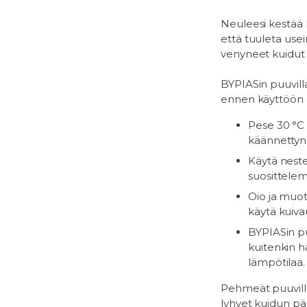
Neuleesi kestää k
että tuuleta usei
venyneet kuidut 
BYPIASin puuvilla
ennen käyttöön 
Pese 30 °C 
käännettyn
Käytä neste
suosittele
Oio ja muoto
käytä kuiv
BYPIASin puu
kuitenkin ha
lämpötilaa.
Pehmeät puuvill
lyhyet kuidun p