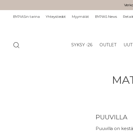
Verko
BYPIASin tarina
Yhteystiedot
Myymälät
BYPIAS News
Retail
SYKSY -26
OUTLET
UUT
MAT
PUUVILLA
Puuvilla on kest