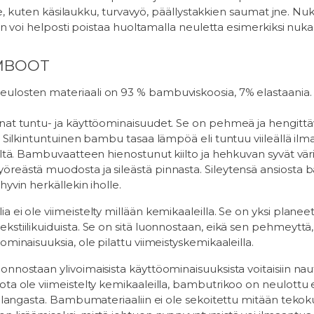
ille, kuten käsilaukku, turvavyö, päällystakkien saumat jne.
sen voi helposti poistaa huoltamalla neuletta esimerkiksi nukan
AMBOOT
losten materiaali on 93 % bambuviskoosia, 7% elastaania.
at tuntu- ja käyttöominaisuudet. Se on pehmeä ja hengittäv
 Silkintuntuinen bambu tasaa lämpöä eli tuntuu viileällä ilm
ältä. Bambuvaatteen hienostunut kiilto ja hehkuvan syvät väri
reästä muodosta ja sileästä pinnasta. Sileytensä ansiosta
yvin herkällekin iholle.
 ei ole viimeistelty millään kemikaaleilla. Se on yksi plan
stiilikuiduista. Se on sitä luonnostaan, eikä sen pehmeyttä,
minaisuuksia, ole pilattu viimeistyskemikaaleilla.
nostaan ylivoimaisista käyttöominaisuuksista voitaisiin nautti
ta ole viimeistelty kemikaaleilla, bambutrikoo on neulottu e
ä langasta. Bambumateriaaliin ei ole sekoitettu mitään tekok