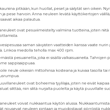
auniina pitkään, kun huollat, peset ja säilytät sen oikein. Ny
n ja pese harvoin. Anna neuleen levätä käyttökertojen välillä,
saavat aikaa palautua.
neuleet ovat pesuviimeistelty valmiina tuotteina, joten niitä 
ottamista.
vesipesussa saman sävyisten vaatteiden kanssa vaate nurin 
ä. Linkoa miedolla teholla max 400 rpm.
mäistä pesuainetta, joka ei sisällä valkaisuaineita. Tahrojen 
mme sappisaippuaa.
ile neule oikeisiin mittoihinsa kosteana ja kuivaa tasolla tai 
ausrumpua.
villaneuleet ovat boheemia tyylilajia, joten ne eivät kaipaa si
luat silittää, niin silitä nurjalta puolelta ja käytä puuvillalle su
aneuleet voivat nukkaantua käytön alussa. Nukkaantumista
äät nousevat neuleen pintaan ja muodostavat pörröistä nuk