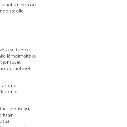
 Nukkaantuminen on
poistajalla.
ä ja se tuntuu
alla lämpimältä ja
t johtuvat
 bambutuotteet
eettamme
 kuten ei
a, sen lisäksi,
rittäin
uitua