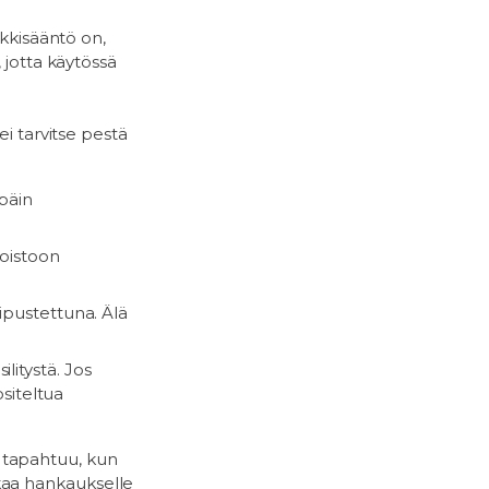
rkkisääntö on,
 jotta käytössä
ei tarvitse pestä
päin
poistoon
ripustettuna. Älä
litystä. Jos
ositeltua
 tapahtuu, kun
kaa hankaukselle