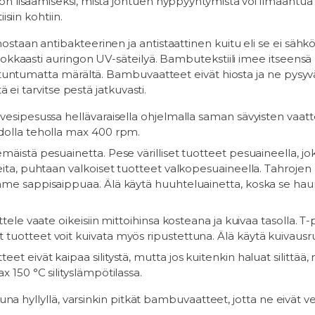
n lisäämiseksi, mistä johtuen nyppyyntymistä voi ilmaant
isiin kohtiin.
aan antibakteerinen ja antistaattinen kuitu eli se ei sähköis
okkaasti auringon UV-säteilyä. Bambutekstiili imee itseensä 
 tuntumatta märältä. Bambuvaatteet eivät hiosta ja ne pysyv
tä ei tarvitse pestä jatkuvasti.
vesipesussa hellävaraisella ohjelmalla saman sävyisten vaatt
dolla teholla max 400 rpm.
äistä pesuainetta. Pese värilliset tuotteet pesuaineella, joka
eita, puhtaan valkoiset tuotteet valkopesuaineella. Tahrojen
me sappisaippuaa. Älä käytä huuhteluainetta, koska se hau
ttele vaate oikeisiin mittoihinsa kosteana ja kuivaa tasolla. T
tuotteet voit kuivata myös ripustettuna. Älä käytä kuivaus
t eivät kaipaa silitystä, mutta jos kuitenkin haluat silittää, nii
x 150 °C silityslämpötilassa.
tuna hyllyllä, varsinkin pitkät bambuvaatteet, jotta ne eivät v