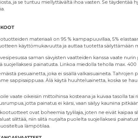
hiosta, ja se tuntuu miellyttävältä ihoa vasten. Se täydentää 
ia.
IKOOT
kootuotteiden materiaali on 95 % kampapuuvillaa, 5% elastaan
uotteen käyttömukavuutta ja auttaa tuotetta säilyttämään 
vesipesussa saman sävyisten vaatteiden kanssa vaate nurin 
 suojellaksesi painatusta. Linkoa miedolla teholla max. 400
mäistä pesuainetta, joka ei sisällä valkaisuaineita. Tahrojen 
me sappisaippuaa. Älä käytä huuhteluainetta, koska se hau
ile vaate oikeisiin mittoihinsa kosteana ja kuivaa tasolla tai 
usrumpua, jotta painatus ei kärsi, vaan säilyy kauniina pitkään
ikootuotteet ovat boheemia tyylilajia, joten ne eivät kaipaa sil
luat silittää, niin silitä nurjalta puolelta suojellaksesi painatus
suositeltua lämpötilaa.
KANGASVAATTEET