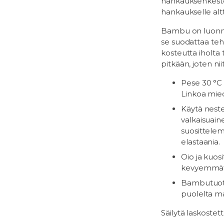
hankauksenkesto
hankaukselle altti
Bambu on luonnost
se suodattaa teh
kosteutta iholta
pitkään, joten nii
Pese 30 °C 
Linkoa mie
Käytä nestem
valkaisuain
suosittelem
elastaania.
Oio ja kuosi
kevyemmät 
Bambutuottee
puolelta ma
Säilytä laskostet