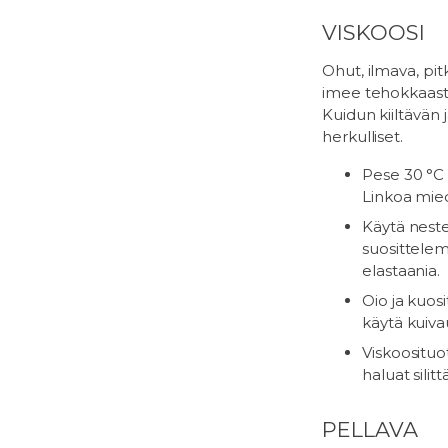
VISKOOSI
Ohut, ilmava, pit
imee tehokkaasti
Kuidun kiiltävän 
herkulliset.
Pese 30 °C 
Linkoa mie
Käytä neste
suosittelem
elastaania.
Oio ja kuosi
käytä kuiv
Viskoosituot
haluat silit
PELLAVA