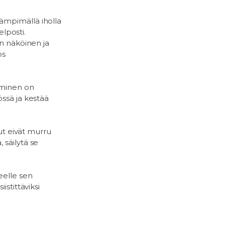
ämpimällä iholla
elposti.
an näköinen ja
ös
täminen on
össä ja kestää
dut eivät murru
 säilytä se
eelle sen
istittäviksi