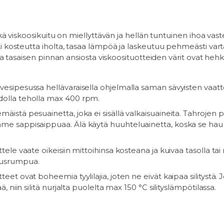
kä viskoosikuitu on miellyttävän ja hellän tuntuinen ihoa vast
 kosteutta iholta, tasaa lämpöä ja laskeutuu pehmeästi vart
ja tasaisen pinnan ansiosta viskoosituotteiden värit ovat hehk
vesipesussa hellävaraisella ohjelmalla saman sävyisten vaatt
dolla teholla max 400 rpm.
mäistä pesuainetta, joka ei sisällä valkaisuaineita. Tahrojen 
me sappisaippuaa. Älä käytä huuhteluainetta, koska se hau
ttele vaate oikeisiin mittoihinsa kosteana ja kuivaa tasolla tai
ausrumpua.
teet ovat boheemia tyylilajia, joten ne eivät kaipaa silitystä. 
tää, niin silitä nurjalta puolelta max 150 °C silityslämpötilassa.