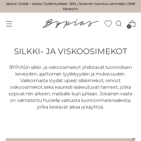
Verkon Outlet – kaikki Outlet-tuotteet -50% | Ilmainen toimitus vähintään 200€
tilauksiin
0
SILKKI- JA VISKOOSIMEKOT
BYPIASin silkki- ja viskoosimekot yhdistävät luonnollisen
keveyden, ajattoman tyylikkyyden ja mukavuuden.
Valikoimasta löydät upeat silkkimekot, rennot
viskoosimekot sekä kauniisti laskeutuvat hameet, jotka
sopivat niin arkeen, matkalle kuin juhlaan. Jokainen vaate
on valmistettu huolella valituista luonnonmateriaaleista,
jotka kestävät aikaa ja käyttöä.