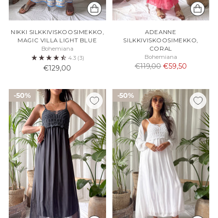
NIKKI SILKKIVISKOOSIMEKKO,
ADEANNE
MAGIC VILLA LIGHT BLUE
SILKKIVISKOOSIMEKKO,
Bohemiana
CORAL
Bohemiana
4.3
(3)
Normaali
€119,00
€59,50
€129,00
hinta
50%
50%