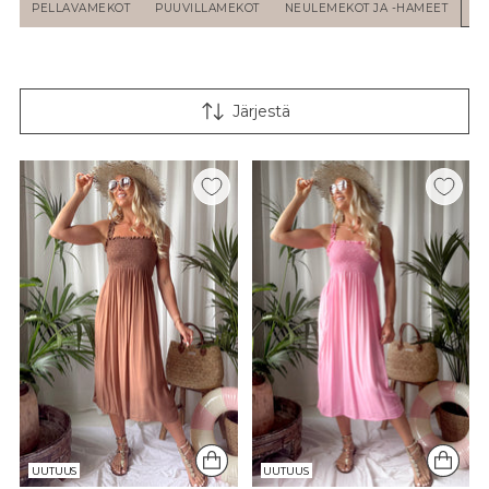
PELLAVAMEKOT
PUUVILLAMEKOT
NEULEMEKOT JA -HAMEET
SI
Järjestä
UUTUUS
UUTUUS