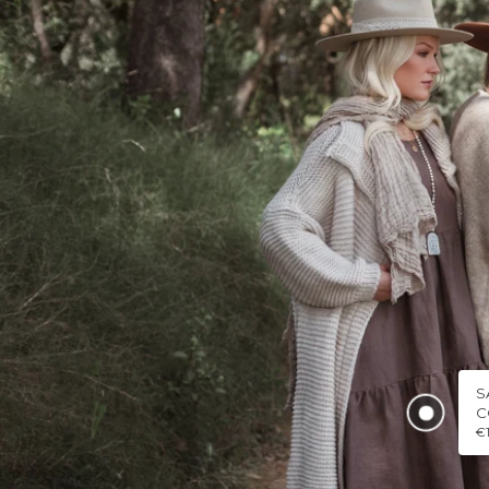
S
C
€