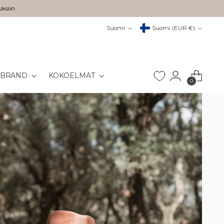
uksiin
Kieli
Valuutta
Suomi
Suomi (EUR €)
 BRAND
KOKOELMAT
0