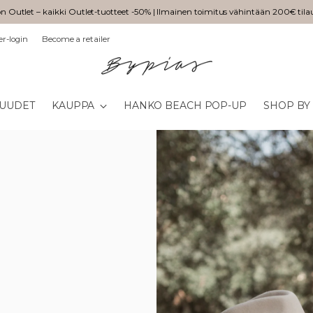
n Outlet – kaikki Outlet-tuotteet -50% | Ilmainen toimitus vähintään 200€ tila
er-login
Become a retailer
UUDET
KAUPPA
HANKO BEACH POP-UP
SHOP BY