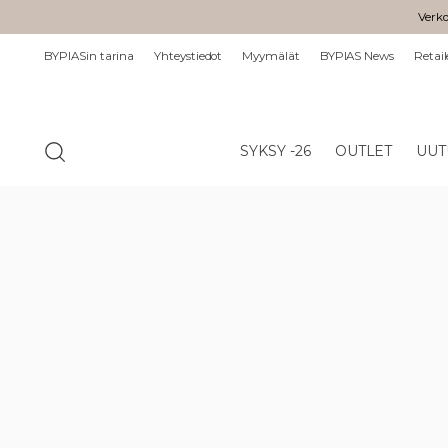
Verko
BYPIASin tarina
Yhteystiedot
Myymälät
BYPIAS News
Retail
SYKSY -26
OUTLET
UUT