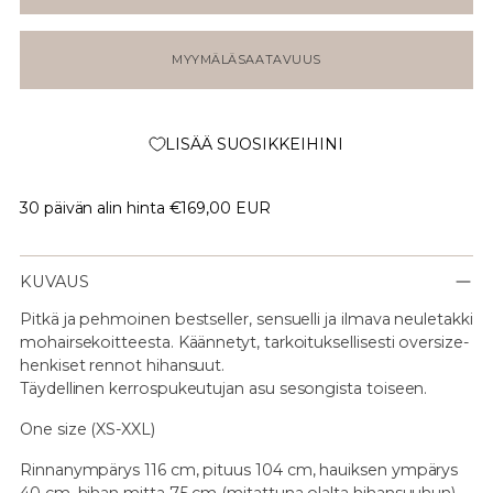
MYYMÄLÄSAATAVUUS
LISÄÄ SUOSIKKEIHINI
30 päivän alin hinta
€169,00 EUR
KUVAUS
Pitkä ja pehmoinen bestseller, sensuelli ja ilmava neuletakki
mohairsekoitteesta. Käännetyt, tarkoituksellisesti oversize-
henkiset rennot hihansuut.
Täydellinen kerrospukeutujan asu sesongista toiseen.
One size (XS-XXL)
Rinnanympärys 116 cm, pituus 104 cm, hauiksen ympärys
40 cm, hihan mitta 75 cm (mitattuna olalta hihansuuhun)