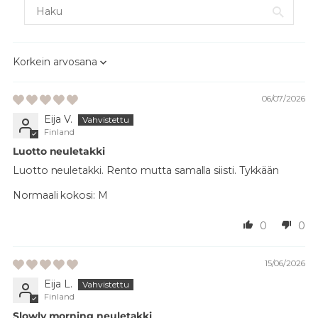
Sort by
06/07/2026
Eija V.
Finland
Luotto neuletakki
Luotto neuletakki. Rento mutta samalla siisti. Tykkään
Normaali kokosi:
M
0
0
15/06/2026
Eija L.
Finland
Slowly morning neuletakki