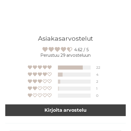
Asiakasarvostelut
4.62 / 5
Perustuu 29 arvosteluun
22
4
2
1
0
Kirjoita arvostelu