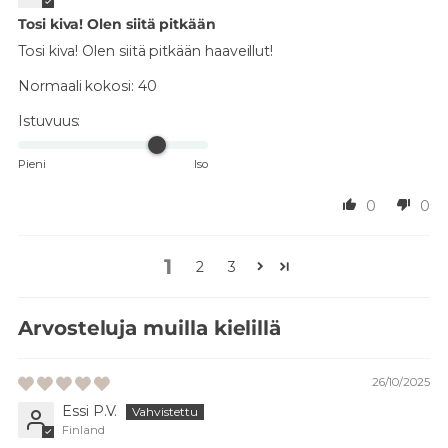
Tosi kiva! Olen siitä pitkään
Tosi kiva! Olen siitä pitkään haaveillut!
Normaali kokosi:
40
Istuvuus:
Pieni
Iso
0
0
1
2
3
Arvosteluja muilla kielillä
26/10/2025
Essi P.V.
Finland