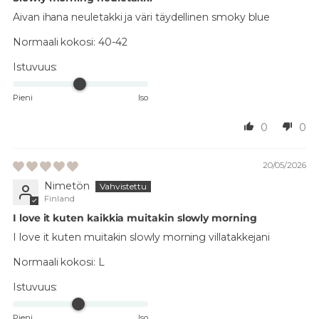
Aivan ihana neuletakki ja väri täydellinen smoky blue
Normaali kokosi:
40-42
Istuvuus:
Pieni
Iso
0
0
20/05/2026
Nimetön
Finland
I love it kuten kaikkia muitakin slowly morning
I love it kuten muitakin slowly morning villatakkejani
Normaali kokosi:
L
Istuvuus:
Pieni
Iso