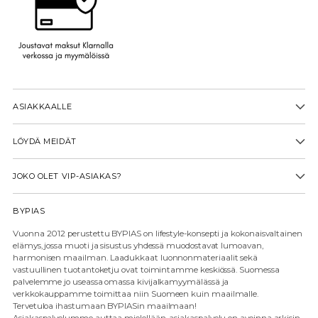
ASIAKKAALLE
LÖYDÄ MEIDÄT
JOKO OLET VIP-ASIAKAS?
BYPIAS
Vuonna 2012 perustettu BYPIAS on lifestyle-konsepti ja kokonaisvaltainen
elämys, jossa muoti ja sisustus yhdessä muodostavat lumoavan,
harmonisen maailman. Laadukkaat luonnonmateriaalit sekä
vastuullinen tuotantoketju ovat toimintamme keskiössä. Suomessa
palvelemme jo useassa omassa kivijalkamyymälässä ja
verkkokauppamme toimittaa niin Suomeen kuin maailmalle.
Tervetuloa ihastumaan BYPIASin maailmaan!