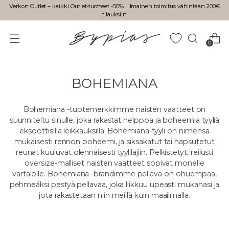
Verkon Outlet – kaikki Outlet-tuotteet -50% | Ilmainen toimitus vähintään 200€
tilauksiin
0
BOHEMIANA
Bohemiana -tuotemerkkimme naisten vaatteet on
suunniteltu sinulle, joka rakastat helppoa ja boheemia tyyliä
eksoottisilla leikkauksilla. Bohemiana-tyyli on nimensä
mukaisesti rennon boheemi, ja siksakatut tai hapsutetut
reunat kuuluvat olennaisesti tyylilajiin. Pelkistetyt, reilusti
oversize-malliset naisten vaatteet sopivat monelle
vartalolle. Bohemiana -brändimme pellava on ohuempaa,
pehmeäksi pestyä pellavaa, joka liikkuu upeasti mukanasi ja
jota rakastetaan niin meillä kuin maailmalla.