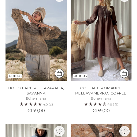
UUTUUS
UUTUUS
BOHO LACE PELLAVAPAITA,
COTTAGE ROMANCE
SAVANNA
PELLAVAMEKKO, COFFEE
Bohemiana
Bohemiana
4.5
(2)
4.8
(19)
€149,00
€159,00