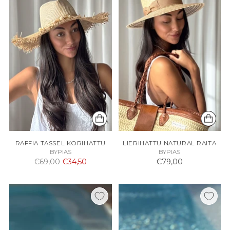
RAFFIA TASSEL KORIHATTU
LIERIHATTU NATURAL RAITA
BYPIAS
BYPIAS
Normaali
€69,00
€34,50
€79,00
hinta