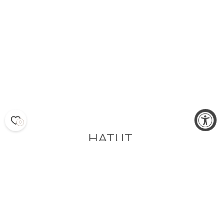
0
HATUT
TYYLIKÄS NAISTEN HATTU
SÄVÄYTTÄÄ
Hatut ovat ilahduttavasti palanneet taas trendien aallonharjalle j
siten myös näyttävästi naisten kutreille. Mediassa ihastelemme