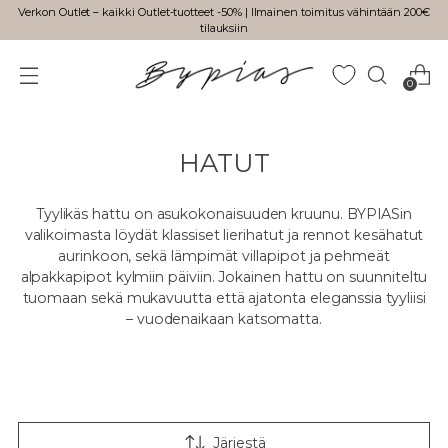
Verkon Outlet – kaikki Outlet-tuotteet -50% | Ilmainen toimitus vähintään 200€
tilauksiin
0
HATUT
Tyylikäs hattu on asukokonaisuuden kruunu. BYPIASin
valikoimasta löydät klassiset lierihatut ja rennot kesähatut
aurinkoon, sekä lämpimät villapipot ja pehmeät
alpakkapipot kylmiin päiviin. Jokainen hattu on suunniteltu
tuomaan sekä mukavuutta että ajatonta eleganssia tyyliisi
– vuodenaikaan katsomatta.
Järjestä