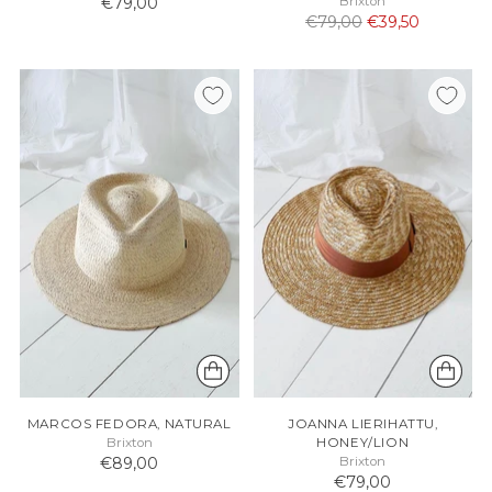
€79,00
Brixton
Normaali
€79,00
€39,50
hinta
MARCOS FEDORA, NATURAL
JOANNA LIERIHATTU,
Brixton
HONEY/LION
€89,00
Brixton
€79,00