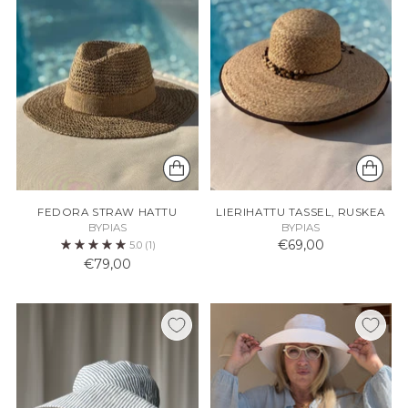
FEDORA STRAW HATTU
LIERIHATTU TASSEL, RUSKEA
BYPIAS
BYPIAS
€69,00
5.0
(1)
€79,00