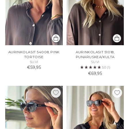
AURINKOLASIT 54008, PINK
AURINKOLASIT 51018,
TORTOISE
PUNARUSKEA/KULTA
SU.VI
SU.VI
€59,95
5.0
(1)
€69,95