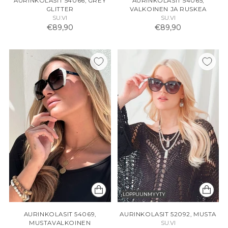
AURINKOLASIT 54066, GREY
AURINKOLASIT 54065,
GLITTER
VALKOINEN JA RUSKEA
SU.VI
SU.VI
€89,90
€89,90
LOPPUUNMYYTY
AURINKOLASIT 54069,
AURINKOLASIT 52092, MUSTA
MUSTAVALKOINEN
SU.VI