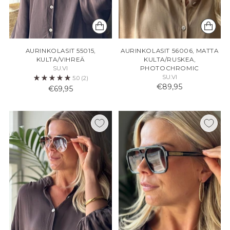
AURINKOLASIT 55015,
AURINKOLASIT 56006, MATTA
KULTA/VIHREÄ
KULTA/RUSKEA,
SU.VI
PHOTOCHROMIC
SU.VI
5.0
(2)
€89,95
€69,95