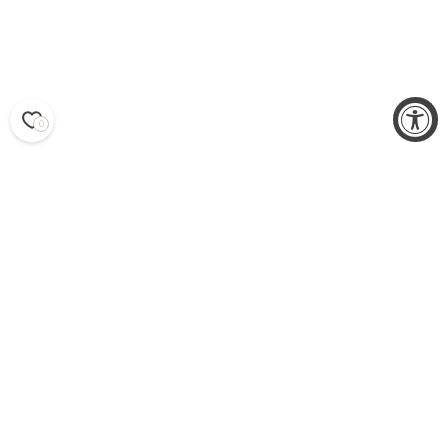
0
AURINKOLASIT
TRENDIKKÄIDEN NAISTEN
AURINKOLASIEN AVULLA
VIIMEISTELET TYYLISI
Näyttäv
ät naisten aurinkolasit
viimeistelevät kesätyylisi
täydellisesti. Me olemme poimineet valikoimaamme
täydellisen yhdistelmän elegantteja, trendikkäitä ja