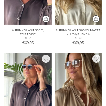
AURINKOLASIT 55081,
AURINKOLASIT 56003, MATTA
TORTOISE
KULTA/RUSKEA
SU.VI
SU.VI
€69,95
€69,95