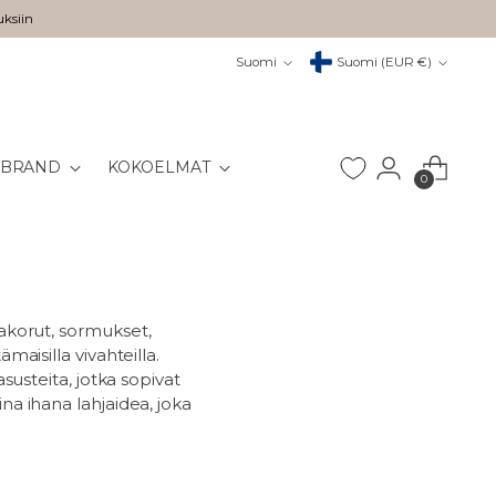
uksiin
Kieli
Valuutta
Suomi
Suomi (EUR €)
 BRAND
KOKOELMAT
0
akorut, sormukset,
maisilla vivahteilla.
asusteita, jotka sopivat
na ihana lahjaidea, joka