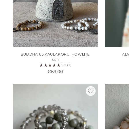
BUDDHA 65 KAULAKORU, HOWLITE
AL
Icon
5.0
(2)
€69,00