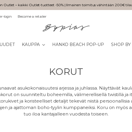
n Outlet – kaikki Outlet-tuotteet -50% | Ilmainen toimitus vähintään 200€ tila
er-login
Become a retailer
UUDET
KAUPPA
HANKO BEACH POP-UP
SHOP BY
KORUT
naavat asukokonaisuutesi arjessa ja juhlassa. Näyttävät kaul
orut on suunniteltu boheemilla, välimerellisellä twistillä ja itä
rukivet ja koristeelliset detaljit tekevät niistä persoonallisia 
sujen ja ajattoman boho-tyylin kumppaneiksi. Koru on myös ai
tuo iloa kantajalleen vuodesta toiseen.