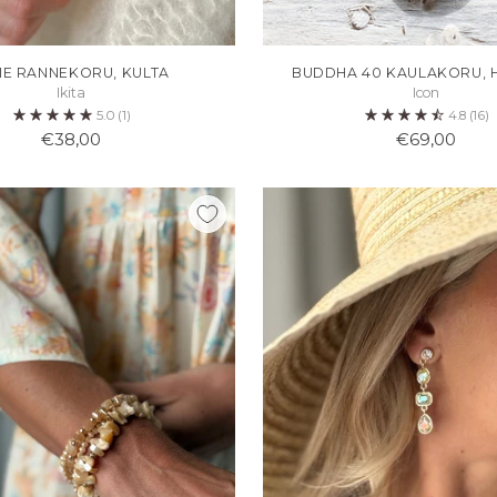
IE RANNEKORU, KULTA
BUDDHA 40 KAULAKORU, 
Ikita
Icon
5.0
(1)
4.8
(16)
€38,00
€69,00