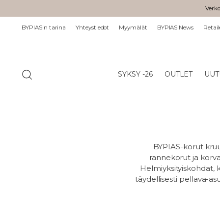
Verko
BYPIASin tarina
Yhteystiedot
Myymälät
BYPIAS News
Retail
SYKSY -26
OUTLET
UUT
BYPIAS-korut kruu
rannekorut ja korvak
Helmiyksityiskohdat, ko
täydellisesti pellava-a