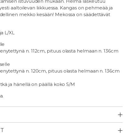
ätämisen istuvuuden mukaan. Helma laskeutuu
evyesti aaltoilevan liikkuessa. Kangas on pehmeää ja
ydellinen mekko kesään! Mekossa on säädettävät
ja L/XL
lle
nytettynä n. 112cm, pituus olasta helmaan n. 136cm
selle
nytettynä n. 120cm, pituus olasta helmaan n. 136cm
tkä ja hänellä on päällä koko S/M
a.
ET