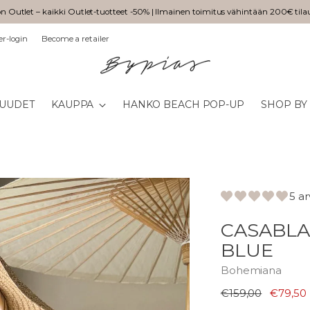
n Outlet – kaikki Outlet-tuotteet -50% | Ilmainen toimitus vähintään 200€ tila
er-login
Become a retailer
UUDET
KAUPPA
HANKO BEACH POP-UP
SHOP BY
5 a
CASABLA
BLUE
Bohemiana
Normaali
€159,00
€79,50
hinta