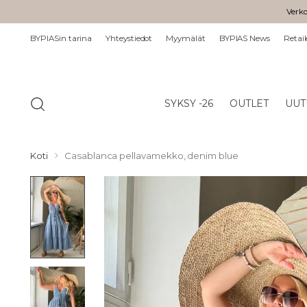
Verko
BYPIASin tarina
Yhteystiedot
Myymälät
BYPIAS News
Retail
SYKSY -26
OUTLET
UUT
Koti
Casablanca pellavamekko, denim blue