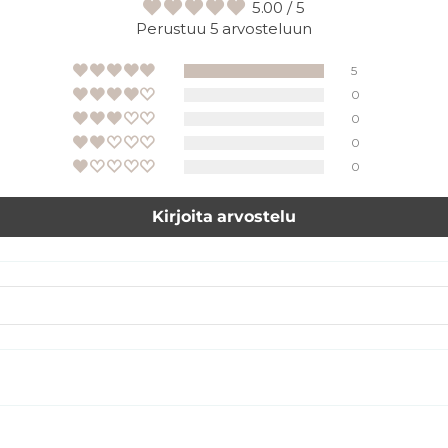
5.00 / 5
Perustuu 5 arvosteluun
5
0
0
0
0
Kirjoita arvostelu