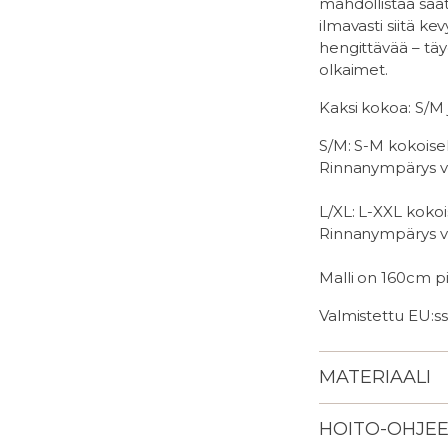
mahdollistaa sä
ilmavasti siitä k
hengittävää – tä
olkaimet.
Kaksi kokoa: S/M 
S/M: S-M kokoise
Rinnanympärys ve
L/XL: L-XXL kokoi
Rinnanympärys ve
Malli on 160cm pi
Valmistettu EU:ss
MATERIAALI
HOITO-OHJE