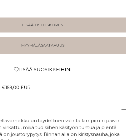
LISÄÄ OSTOSKORIIN
MYYMÄLÄSAATAVUUS
LISÄÄ SUOSIKKEIHINI
a
€159,00 EUR
ellavamekko on täydellinen valinta lämpimiin päiviin.
i virkattu, mikä tuo siihen käsityön tuntua ja pientä
ä on joustorypytys. Rinnan alla on kiristysnauha, joka