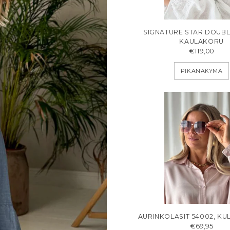
SIGNATURE STAR DOUBL
KAULAKORU
€119,00
PIKANÄKYMÄ
AURINKOLASIT 54002, KUL
€69,95