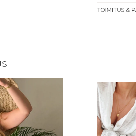
TOIMITUS & 
Lisään
tuotteen
ostoskoriisi
US