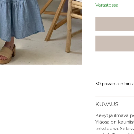
Varastossa
30 päivän alin hint
KUVAUS
Kevyt ja ilmava p
Yläosa on kauniist
tekstuuria. Seläss