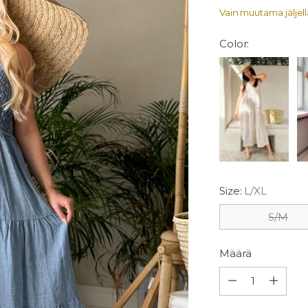
Vain muutama jäljellä
Color:
Size:
L/XL
S/M
Määrä
Määrä