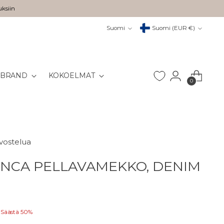
uksiin
Kieli
Valuutta
Suomi
Suomi (EUR €)
 BRAND
KOKOELMAT
0
rvostelua
NCA PELLAVAMEKKO, DENIM
Säästä 50%