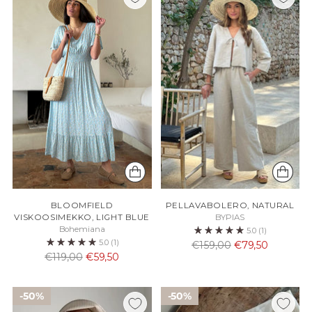
BLOOMFIELD
PELLAVABOLERO, NATURAL
VISKOOSIMEKKO, LIGHT BLUE
BYPIAS
Bohemiana
5.0
(1)
5.0
(1)
Normaali
€159,00
€79,50
Normaali
€119,00
€59,50
hinta
hinta
50%
50%