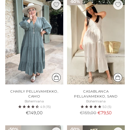
50%
CHARLY PELLAVAMEKKO,
CASABLANCA
CAMO
PELLAVAMEKKO, SAND
Bohemiana
Bohemiana
4.9
(15)
5.0
(5)
Normaali
€149,00
€159,00
€79,50
hinta
50%
50%