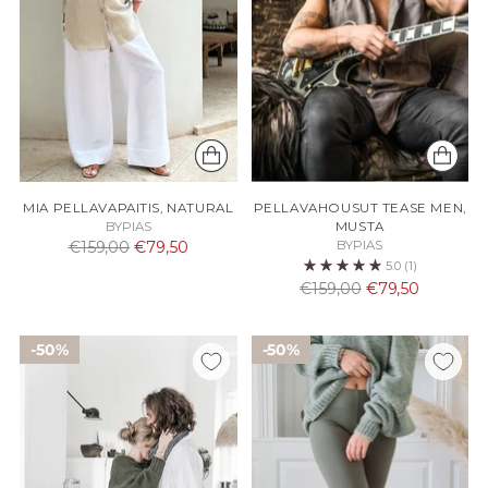
MIA PELLAVAPAITIS, NATURAL
PELLAVAHOUSUT TEASE MEN,
BYPIAS
MUSTA
Normaali
€159,00
€79,50
BYPIAS
5.0
(1)
hinta
Normaali
€159,00
€79,50
hinta
50%
50%