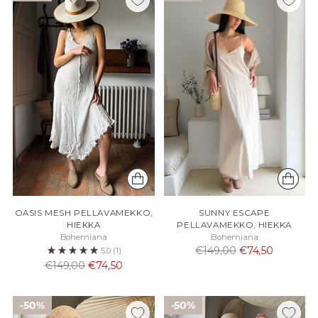
OASIS MESH PELLAVAMEKKO,
SUNNY ESCAPE
HIEKKA
PELLAVAMEKKO, HIEKKA
Bohemiana
Bohemiana
Normaali
€149,00
€74,50
5.0
(1)
Normaali
hinta
€149,00
€74,50
hinta
50%
50%