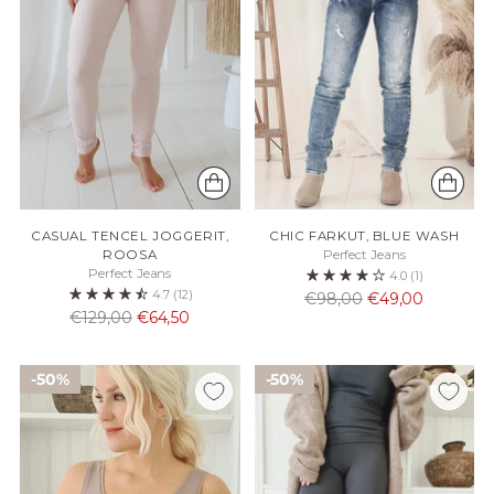
CASUAL TENCEL JOGGERIT,
CHIC FARKUT, BLUE WASH
ROOSA
Perfect Jeans
Perfect Jeans
4.0
(1)
4.7
(12)
Normaali
€98,00
€49,00
Normaali
€129,00
€64,50
hinta
hinta
50%
50%