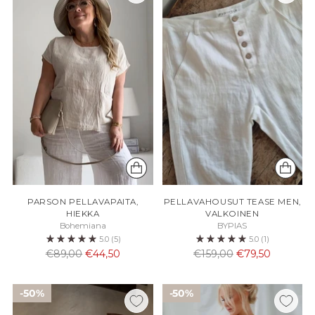
PARSON PELLAVAPAITA,
PELLAVAHOUSUT TEASE MEN,
HIEKKA
VALKOINEN
Bohemiana
BYPIAS
5.0
(5)
5.0
(1)
Normaali
Normaali
€89,00
€44,50
€159,00
€79,50
hinta
hinta
50%
50%