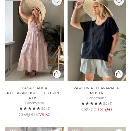
CASABLANCA
PARSON PELLAVAPAITA,
PELLAVAMEKKO, LIGHT PINK
MUSTA
ROSE
Bohemiana
Bohemiana
5.0
(5)
5.0
(5)
Normaali
€89,00
€44,50
Normaali
€159,00
€79,50
hinta
hinta