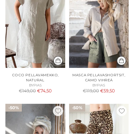
COCO PELLAVAMEKKO,
MASCA PELLAVASHORTSIT,
NATURAL
CAMO VIHREÄ
BYPIAS
BYPIAS
Normaali
Normaali
€149,00
€74,50
€119,00
€59,50
hinta
hinta
50%
50%