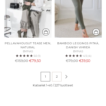
PELLAVAHOUSUT TEASE MEN,
BAMBOO LEGGINGS PITKÄ,
NATURAL
DANISH VIHREÄ
BYPIAS
BYPIAS
5.0
(1)
4.5
(4)
Normaali
Normaali
€159,00
€79,50
€79,00
€39,50
hinta
hinta
1
2
Katselet 1-40 / 227 tuotteet