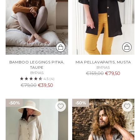
BAMBOO LEGGINGS PITKÄ,
MIA PELLAVAPAITIS, MUSTA
TAUPE
BYPIAS
Normaali
BYPIAS
€159,00
€79,50
4.5
(4)
hinta
Normaali
€79,00
€39,50
hinta
50%
50%