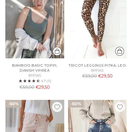
BAMBOO BASIC TOPPI,
TRICOT LEGGINGS PITKÄ, LEO
DANISH VIHREÄ
BYPIAS
Normaali
BYPIAS
€59,00
€29,50
4.7
(11)
hinta
Normaali
€59,00
€29,50
hinta
50%
50%