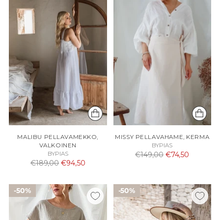
MALIBU PELLAVAMEKKO,
MISSY PELLAVAHAME, KERMA
VALKOINEN
BYPIAS
Normaali
BYPIAS
€149,00
€74,50
Normaali
€189,00
€94,50
hinta
hinta
50%
50%