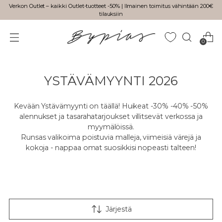
Verkon Outlet – kaikki Outlet-tuotteet -50% | Ilmainen toimitus vähintään 200€
tilauksiin
0
YSTÄVÄMYYNTI 2026
Kevään Ystävämyynti on täällä! Huikeat -30% -40% -50%
alennukset ja tasarahatarjoukset villitsevät verkossa ja
myymälöissä.
Runsas valikoima poistuvia malleja, viimeisiä värejä ja
kokoja - nappaa omat suosikkisi nopeasti talteen!
Järjestä