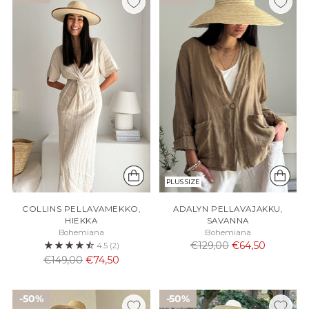
PLUS SIZE
COLLINS PELLAVAMEKKO,
ADALYN PELLAVAJAKKU,
HIEKKA
SAVANNA
Bohemiana
Bohemiana
Normaali
€129,00
€64,50
4.5
(2)
Normaali
hinta
€149,00
€74,50
hinta
50%
50%