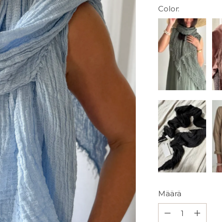
Color:
Määrä
Määrä