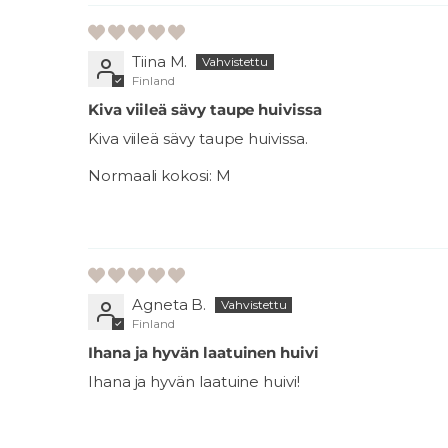
Tiina M.
Finland
Kiva viileä sävy taupe huivissa
Kiva viileä sävy taupe huivissa.
Normaali kokosi:
M
Agneta B.
Finland
Ihana ja hyvän laatuinen huivi
Ihana ja hyvän laatuine huivi!