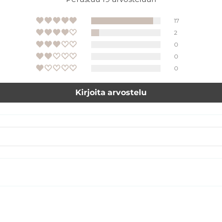
17
2
0
0
0
Kirjoita arvostelu