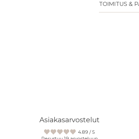
TOIMITUS & 
Lisään
tuotteen
ostoskoriisi
Asiakasarvostelut
4.89 / 5
Perustuu 19 arvosteluun