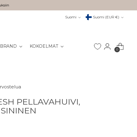
uksiin
Kieli
Valuutta
Suomi
Suomi (EUR €)
 BRAND
KOKOELMAT
0
arvostelua
SH PELLAVAHUIVI,
SININEN