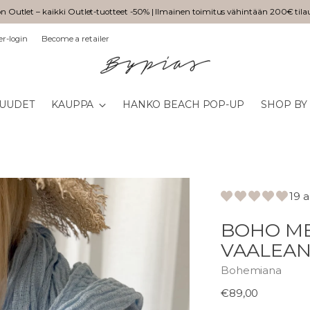
n Outlet – kaikki Outlet-tuotteet -50% | Ilmainen toimitus vähintään 200€ tila
er-login
Become a retailer
UUDET
KAUPPA
HANKO BEACH POP-UP
SHOP BY
19 
BOHO ME
VAALEAN
Bohemiana
Normaali
€89,00
hinta