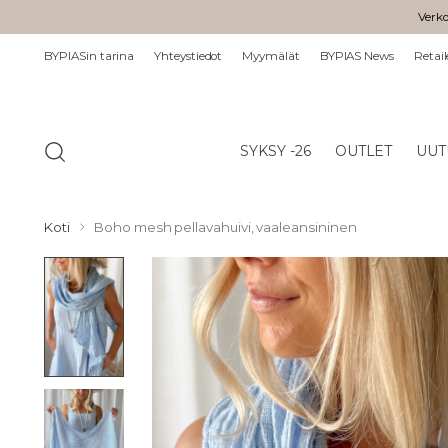
Verko
BYPIASin tarina
Yhteystiedot
Myymälät
BYPIAS News
Retail
SYKSY -26
OUTLET
UUT
Koti
Boho mesh pellavahuivi, vaaleansininen