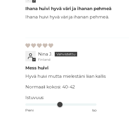
Ihana huivi hyvä väri ja ihanan pehmeä
Ihana huivi hyvä väri ja ihanan pehmeä.
Nina J.
Finland
Mess huivi
Hyvä huivi mutta mielestäni liian kallis
Normaali kokosi:
40-42
Istuvuus:
Pieni
Iso