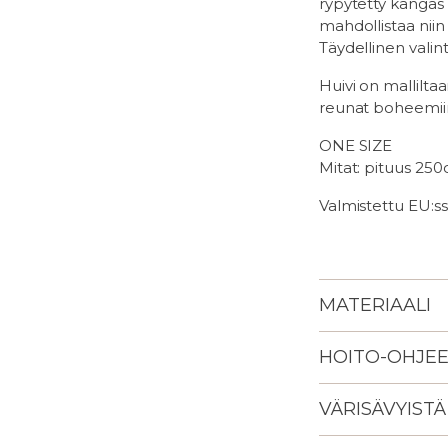
rypytetty kangas 
mahdollistaa niin
Täydellinen valint
Huivi on mallilta
reunat boheemiin
ONE SIZE
Mitat: pituus 25
Valmistettu EU:ss
MATERIAALI
HOITO-OHJE
VÄRISÄVYISTÄ