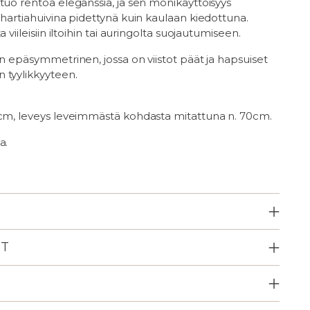
tuo rentoa eleganssia, ja sen monikäyttöisyys
 hartiahuivina pidettynä kuin kaulaan kiedottuna.
a viileisiin iltoihin tai auringolta suojautumiseen.
an epäsymmetrinen, jossa on viistot päät ja hapsuiset
 tyylikkyyteen.
0cm, leveys leveimmästä kohdasta mitattuna n. 70cm.
a.
ET