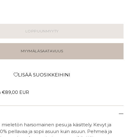
LOPPUUNMYYTY
MYYMÄLÄSAATAVUUS
LISÄÄ SUOSIKKEIHINI
a
€89,00 EUR
sa mieletön harsomainen pesu ja käsittely. Kevyt ja
0% pellavaa ja sopii asuun kuin asuun.
Pehmeä ja