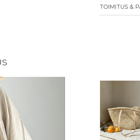
TOIMITUS & 
Lisään
tuotteen
ostoskoriisi
US