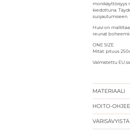
monikäyttöisyys m
kiedottuna. Täydell
suojautumiseen.
Huivi on mallilta
reunat boheemiin
ONE SIZE
Mitat: pituus 25
Valmistettu EU:ss
MATERIAALI
HOITO-OHJE
VÄRISÄVYISTÄ