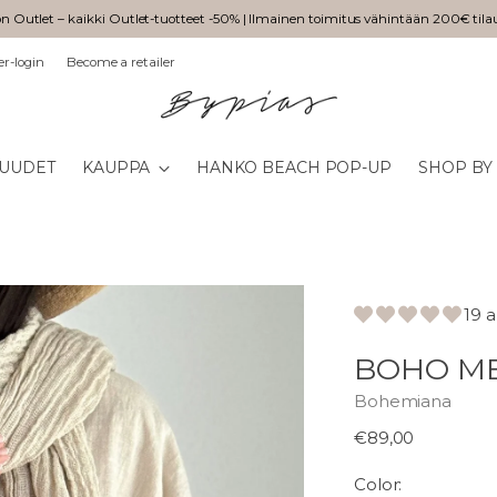
n Outlet – kaikki Outlet-tuotteet -50% | Ilmainen toimitus vähintään 200€ tila
er-login
Become a retailer
UUDET
KAUPPA
HANKO BEACH POP-UP
SHOP BY
19 
BOHO ME
Bohemiana
Normaali
€89,00
hinta
Color: