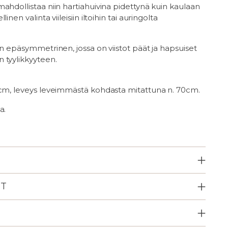
ahdollistaa niin hartiahuivina pidettynä kuin kaulaan
inen valinta viileisiin iltoihin tai auringolta
an epäsymmetrinen, jossa on viistot päät ja hapsuiset
 tyylikkyyteen.
0cm, leveys leveimmästä kohdasta mitattuna n. 70cm.
a.
ET