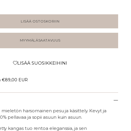
LISÄÄ OSTOSKORIIN
MYYMÄLÄSAATAVUUS
LISÄÄ SUOSIKKEIHINI
a
€89,00 EUR
sa mieletön harsomainen pesu ja käsittely. Kevyt ja
0% pellavaa ja sopii asuun kuin asuun.
tty kangas tuo rentoa eleganssia, ja sen