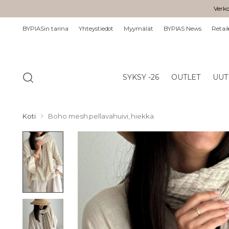
Verko
BYPIASin tarina
Yhteystiedot
Myymälät
BYPIAS News
Retail
SYKSY -26
OUTLET
UUT
Koti
Boho mesh pellavahuivi, hiekka