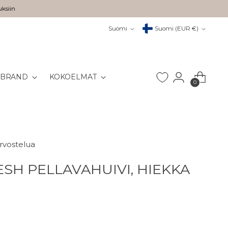
uksiin
Kieli
Valuutta
Suomi
Suomi (EUR €)
 BRAND
KOKOELMAT
0
arvostelua
SH PELLAVAHUIVI, HIEKKA