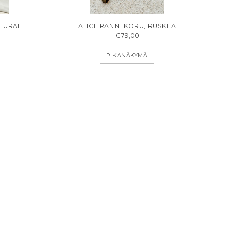
ATURAL
ALICE RANNEKORU, RUSKEA
€79,00
PIKANÄKYMÄ