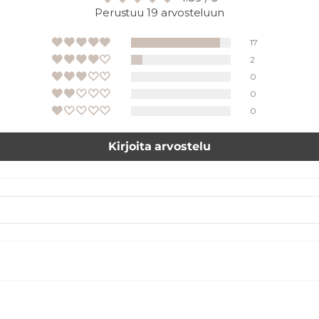
Perustuu 19 arvosteluun
17
2
0
0
0
Kirjoita arvostelu