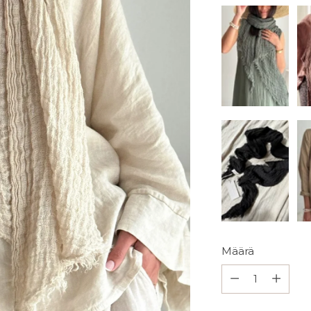
Määrä
Määrä