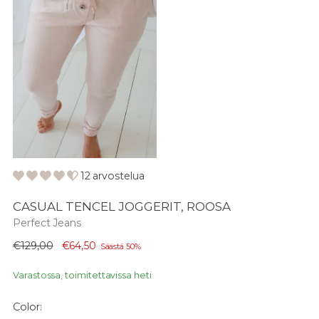
12 arvostelua
CASUAL TENCEL JOGGERIT, ROOSA
Perfect Jeans
Normaali
€129,00
€64,50
Säästä 50%
hinta
Varastossa, toimitettavissa heti
Color: