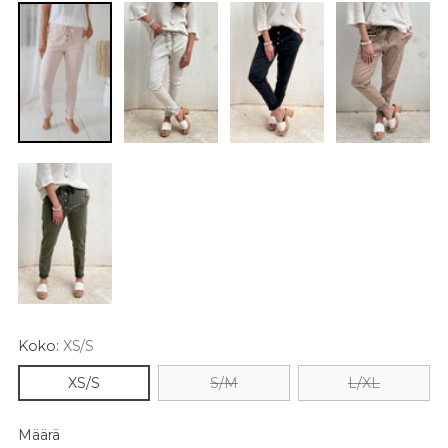
Koko:
XS/S
XS/S
S/M
L/XL
Määrä