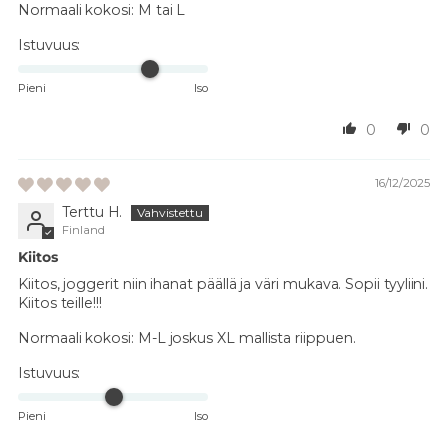
Normaali kokosi:
M tai L
Istuvuus:
Pieni
Iso
0
0
16/12/2025
Terttu H.
Finland
Kiitos
Kiitos, joggerit niin ihanat päällä ja väri mukava. Sopii tyyliini.
Kiitos teille!!!
Normaali kokosi:
M-L joskus XL mallista riippuen.
Istuvuus:
Pieni
Iso