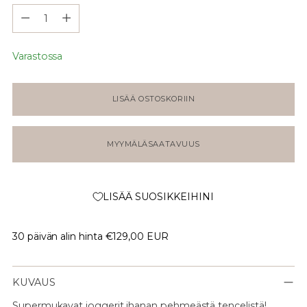
Määrä
Varastossa
LISÄÄ OSTOSKORIIN
MYYMÄLÄSAATAVUUS
LISÄÄ SUOSIKKEIHINI
30 päivän alin hinta
€129,00 EUR
KUVAUS
Supermukavat joggerit ihanan pehmeästä tencelistä!