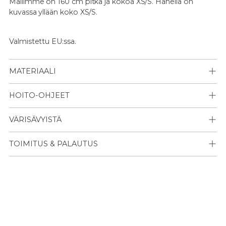
Mallimme on 160 cm pitkä ja kokoa XS/S. Hänellä on
kuvassa yllään koko XS/S.
Valmistettu EU:ssa.
MATERIAALI
HOITO-OHJEET
VÄRISÄVYISTÄ
TOIMITUS & PALAUTUS
Lisään
tuotteen
ostoskoriisi