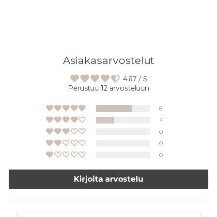
Asiakasarvostelut
4.67 / 5
Perustuu 12 arvosteluun
8
4
0
0
0
Kirjoita arvostelu