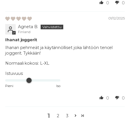
0
0
01/12/2025
Agneta B.
Finland
Ihanat joggerit
Ihanan pehmeät ja käytännölliset joka lähtöön tencel
joggerit. Tykkään!
Normaali kokosi:
L-XL
Istuvuus:
Pieni
Iso
0
0
1
2
3