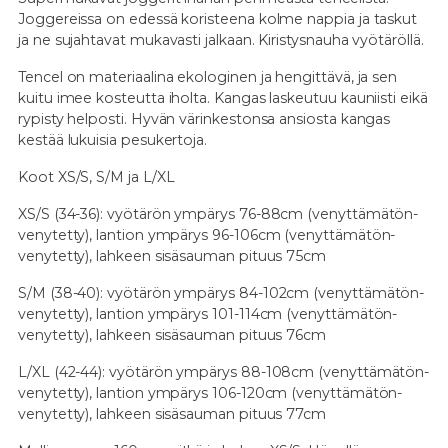
Joggereissa on edessä koristeena kolme nappia ja taskut
ja ne sujahtavat mukavasti jalkaan. Kiristysnauha vyötäröllä.
Tencel on materiaalina ekologinen ja hengittävä, ja sen
kuitu imee kosteutta iholta. Kangas laskeutuu kauniisti eikä
rypisty helposti. Hyvän värinkestonsa ansiosta kangas
kestää lukuisia pesukertoja.
Koot XS/S, S/M ja L/XL
XS/S (34-36): vyötärön ympärys 76-88cm (venyttämätön-
venytetty), lantion ympärys 96-106cm (venyttämätön-
venytetty), lahkeen sisäsauman pituus 75cm
S/M (38-40): vyötärön ympärys 84-102cm (venyttämätön-
venytetty), lantion ympärys 101-114cm (venyttämätön-
venytetty), lahkeen sisäsauman pituus 76cm
L/XL (42-44): vyötärön ympärys 88-108cm (venyttämätön-
venytetty), lantion ympärys 106-120cm (venyttämätön-
venytetty), lahkeen sisäsauman pituus 77cm