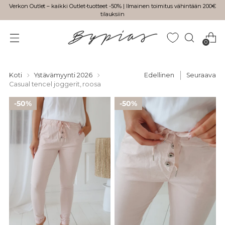
Verkon Outlet – kaikki Outlet-tuotteet -50% | Ilmainen toimitus vähintään 200€
tilauksiin
0
Koti
Ystävämyynti 2026
Edellinen
Seuraava
Casual tencel joggerit, roosa
50%
50%