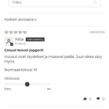
Sort by
09/03/2026
Katja
Finland
Casual tencel joggerit
Housut ovat täydelliset ja mukavat päällä. Juuri oikea sävy
myös.
Normaali kokosi:
M
Istuvuus:
Pieni
Iso
0
0