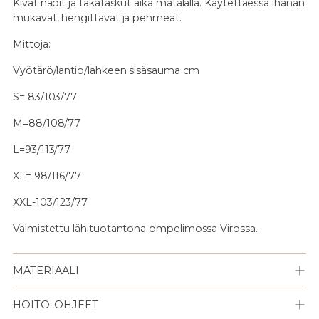
Kivat napit ja takataskut aika matalalla. Käytettäessä ihanan
mukavat, hengittävät ja pehmeät.
Mittoja:
Vyötärö/lantio/lahkeen sisäsauma cm
S= 83/103/77
M=88/108/77
L=93/113/77
XL= 98/116/77
XXL-103/123/77
Valmistettu lähituotantona ompelimossa Virossa.
MATERIAALI
HOITO-OHJEET