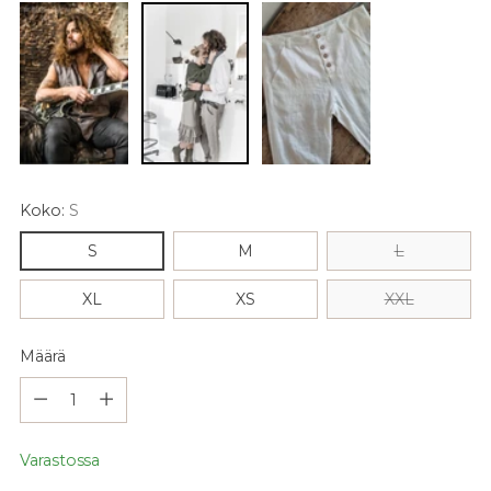
Koko:
S
S
M
L
XL
XS
XXL
Määrä
Määrä
Varastossa