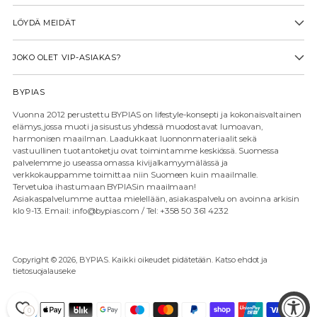
LÖYDÄ MEIDÄT
JOKO OLET VIP-ASIAKAS?
BYPIAS
Vuonna 2012 perustettu BYPIAS on lifestyle-konsepti ja kokonaisvaltainen
elämys, jossa muoti ja sisustus yhdessä muodostavat lumoavan,
harmonisen maailman. Laadukkaat luonnonmateriaalit sekä
vastuullinen tuotantoketju ovat toimintamme keskiössä. Suomessa
palvelemme jo useassa omassa kivijalkamyymälässä ja
verkkokauppamme toimittaa niin Suomeen kuin maailmalle.
Tervetuloa ihastumaan BYPIASin maailmaan!
Asiakaspalvelumme auttaa mielellään, asiakaspalvelu on avoinna arkisin
klo 9-13. Email: info@bypias.com / Tel: +358 50 361 4232
Copyright © 2026,
BYPIAS
. Kaikki oikeudet pidätetään. Katso ehdot ja
tietosuojalauseke
0