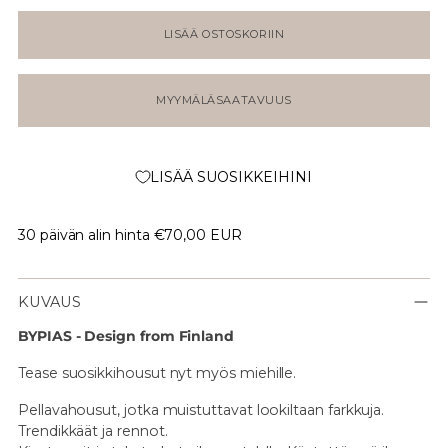
LISÄÄ OSTOSKORIIN
MYYMÄLÄSAATAVUUS
LISÄÄ SUOSIKKEIHINI
30 päivän alin hinta
€70,00 EUR
KUVAUS
BYPIAS - Design from Finland
Tease suosikkihousut nyt myös miehille.
Pellavahousut, jotka muistuttavat lookiltaan farkkuja.
Trendikkäät ja rennot.