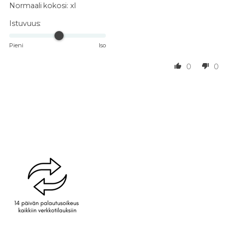
Normaali kokosi:
xl
Istuvuus:
Pieni
Iso
0
0