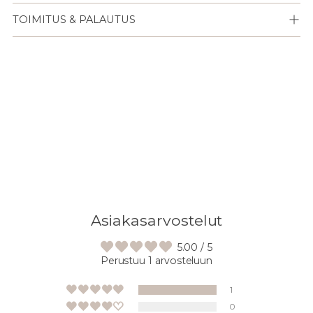
TOIMITUS & PALAUTUS
Lisään
tuotteen
ostoskoriisi
Asiakasarvostelut
5.00 / 5
Perustuu 1 arvosteluun
1
0