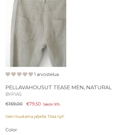
1 arvostelua
PELLAVAHOUSUT TEASE MEN, NATURAL
BYPIAS
Normaali
€159,00
€79,50
Säästä 50%
hinta
Vain muutama jäljellä. Tilaa nyt!
Color: