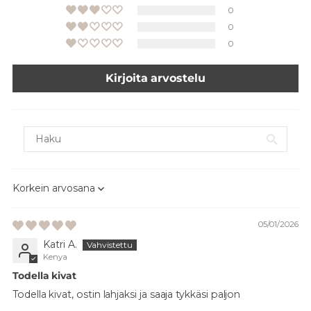
0
0
0
Kirjoita arvostelu
Sort by
05/01/2026
Katri A.
Kenya
Todella kivat
Todella kivat, ostin lahjaksi ja saaja tykkäsi paljon