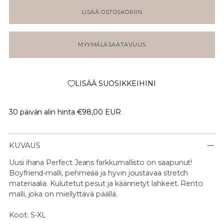
LISÄÄ OSTOSKORIIN
MYYMÄLÄSAATAVUUS
LISÄÄ SUOSIKKEIHINI
30 päivän alin hinta
€98,00 EUR
KUVAUS
Uusi ihana Perfect Jeans farkkumallisto on saapunut!
Boyfriend-malli, pehmeää ja hyvin joustavaa stretch
materiaalia. Kulutetut pesut ja käännetyt lahkeet. Rento
malli, joka on miellyttävä päällä.
Koot: S-XL