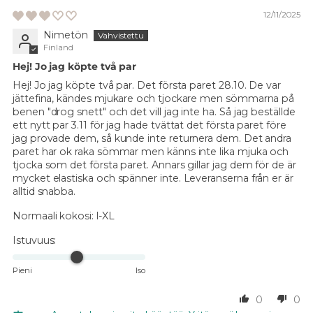
12/11/2025
Nimetön
Finland
Hej! Jo jag köpte två par
Hej! Jo jag köpte två par. Det första paret 28.10. De var
jättefina, kändes mjukare och tjockare men sömmarna på
benen "drog snett" och det vill jag inte ha. Så jag beställde
ett nytt par 3.11 för jag hade tvättat det första paret före
jag provade dem, så kunde inte returnera dem. Det andra
paret har ok raka sömmar men känns inte lika mjuka och
tjocka som det första paret. Annars gillar jag dem för de är
mycket elastiska och spänner inte. Leveranserna från er är
alltid snabba.
Normaali kokosi:
l-XL
Istuvuus:
Pieni
Iso
0
0