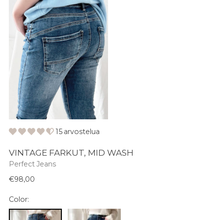
15 arvostelua
VINTAGE FARKUT, MID WASH
Perfect Jeans
Normaali
€98,00
hinta
Color: