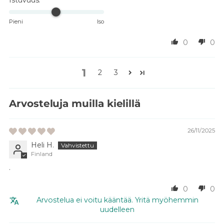
Pieni
Iso
0
0
1
2
3
Arvosteluja muilla kielillä
26/11/2025
Heli H.
Finland
.
0
0
Arvostelua ei voitu kääntää. Yritä myöhemmin
uudelleen