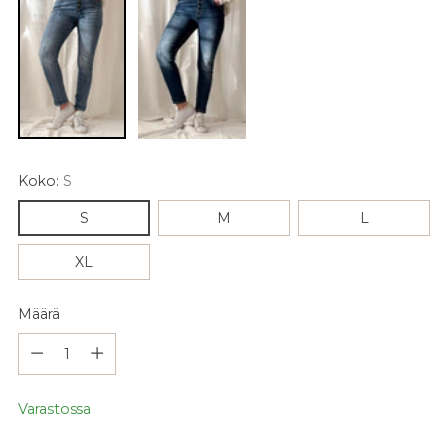
Koko:
S
S
M
L
XL
Määrä
Määrä
Varastossa