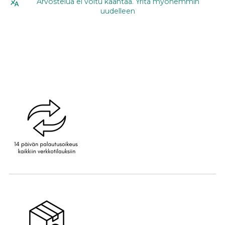
Arvostelua ei voitu kääntää. Yritä myöhemmin
uudelleen