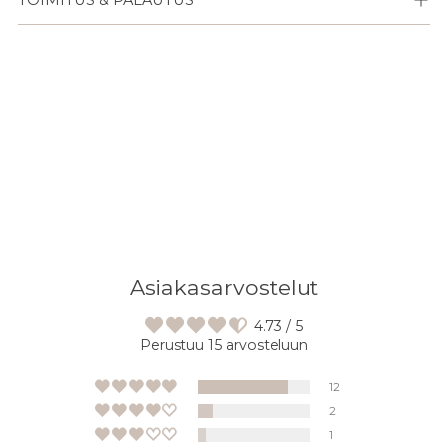
TOIMITUS & PALAUTUS
Lisään
tuotteen
ostoskoriisi
Asiakasarvostelut
4.73 / 5
Perustuu 15 arvosteluun
12
2
1