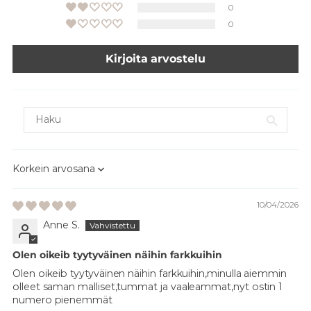
0
0
Kirjoita arvostelu
Sort by
10/04/2026
Anne S.
Olen oikeib tyytyväinen näihin farkkuihin
Olen oikeib tyytyväinen näihin farkkuihin,minulla aiemmin
olleet saman malliset,tummat ja vaaleammat,nyt ostin 1
numero pienemmät