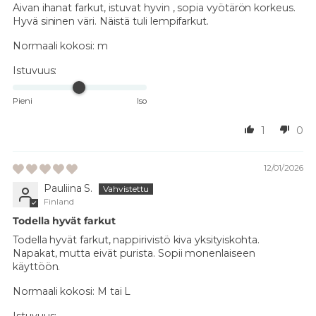
Aivan ihanat farkut, istuvat hyvin , sopia vyötärön korkeus.
Hyvä sininen väri. Näistä tuli lempifarkut.
Normaali kokosi:
m
Istuvuus:
Pieni
Iso
1
0
12/01/2026
Pauliina S.
Finland
Todella hyvät farkut
Todella hyvät farkut, nappirivistö kiva yksityiskohta.
Napakat, mutta eivät purista. Sopii monenlaiseen
käyttöön.
Normaali kokosi:
M tai L
Istuvuus: