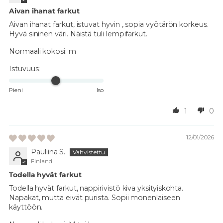
Aivan ihanat farkut
Aivan ihanat farkut, istuvat hyvin , sopia vyötärön korkeus.
Hyvä sininen väri. Näistä tuli lempifarkut.
Normaali kokosi:
m
Istuvuus:
Pieni
Iso
1
0
12/01/2026
Pauliina S.
Finland
Todella hyvät farkut
Todella hyvät farkut, nappirivistö kiva yksityiskohta.
Napakat, mutta eivät purista. Sopii monenlaiseen
käyttöön.