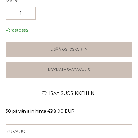
Määrä
Määrä
Varastossa
LISÄÄ OSTOSKORIIN
MYYMÄLÄSAATAVUUS
LISÄÄ SUOSIKKEIHINI
30 päivän alin hinta
€98,00 EUR
KUVAUS