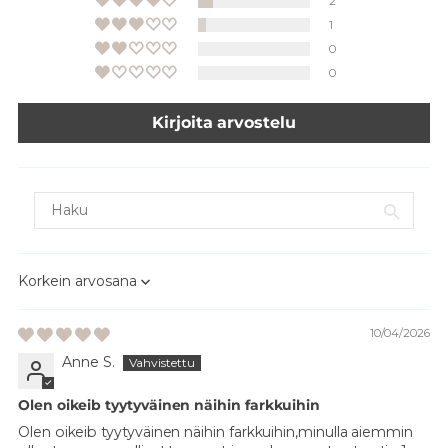
2
1
0
0
Kirjoita arvostelu
Sort by
10/04/2026
Anne S.
Olen oikeib tyytyväinen näihin farkkuihin
Olen oikeib tyytyväinen näihin farkkuihin,minulla aiemmin