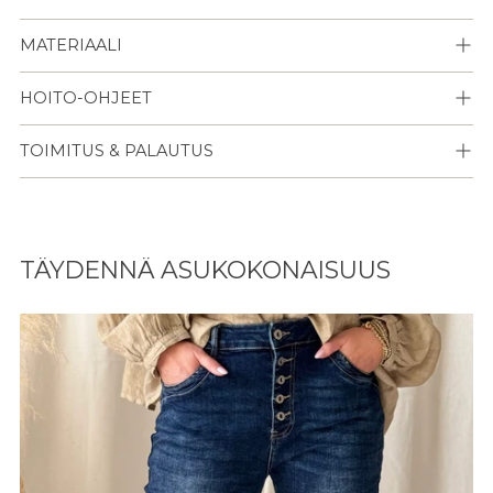
MATERIAALI
HOITO-OHJEET
TOIMITUS & PALAUTUS
Lisään
tuotteen
TÄYDENNÄ ASUKOKONAISUUS
ostoskoriisi