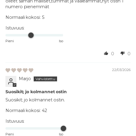
olleet saman malliset,tummat ja vaaleammat,nyt ostin 1
numero pienemmät
Normaali kokosi:
S
Istuvuus:
Pieni
Iso
0
0
22/03/2026
Marjo
Suosikit; jo kolmannet ostin
Suosikit; jo kolmannet ostin.
Normaali kokosi:
42
Istuvuus:
Pieni
Iso