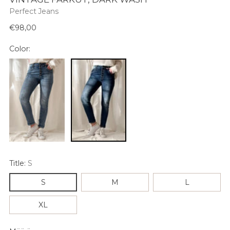
Perfect Jeans
Normaali
€98,00
hinta
Color:
Title:
S
S
M
L
XL