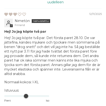
uudelleen
12/11/2025
Nimetön
Finland
Hej! Jo jag köpte två par
Hej! Jo jag köpte två par. Det första paret 28.10. De var
jättefina, kändes mjukare och tjockare men sömmarna på
benen "drog snett" och det vill jag inte ha. Så jag beställde
ett nytt par 3.11 för jag hade tvättat det första paret före
jag provade dem, så kunde inte returnera dem. Det andra
paret har ok raka sömmar men känns inte lika mjuka och
tjocka som det första paret. Annars gillar jag dem för de är
mycket elastiska och spänner inte. Leveranserna från er är
alltid snabba.
Normaali kokosi:
l-XL
Istuvuus:
Pieni
Iso