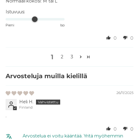
Normaali kokosi:
M tai L
Istuvuus:
Pieni
Iso
0
0
1
2
3
Arvosteluja muilla kielillä
26/11/2025
Heli H.
Finland
.
0
0
Arvostelua ei voitu kääntää. Yritä myöhemmin