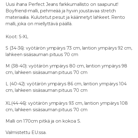
Uusi ihana Perfect Jeans farkkumallisto on saapunut!
Boyfriend-malli, pehmeää ja hyvin joustavaa stretch
materiaalia. Kulutetut pesut ja käännetyt lahkeet. Rento
malli, joka on miellyttävä päällä.
Koot: S-XL
S (34-36): vyötärön ympärys 73 cm, lantion ympärys 92 cm,
lahkeen sisäsauman pituus 70 cm
M (38-40): vyötärön ympärys 80 cm, lantion ympärys 98
cm, lahkeen sisäsauman pituus 70 cm
L (40-42): vyötärön ympärys 86 cm, lantion ympärys 104
cm, lahkeen sisäsauman pituus 70 cm
XL(44-46): vyötärön ympärys 93 cm, lantion ympärys 108
cm, lahkeen sisäsauman pituus 70 cm
Malli on 170cm pitkä ja on kokoa S.
Valmistettu EU:ssa.