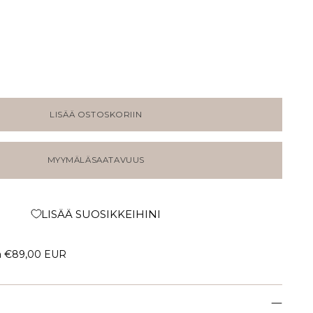
LISÄÄ OSTOSKORIIN
MYYMÄLÄSAATAVUUS
LISÄÄ SUOSIKKEIHINI
a
€89,00 EUR