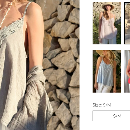
Size:
S/M
S/M