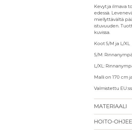
Kevyt ja ilmava to
edessä. Levenevä 
miellyttävältä pä
istuvuuden.
Tuot
kuvissa.
Koot S/M ja L/XL
S/M: Rinnanympär
L/XL: Rinnanympä
Malli on 170 cm j
Valmistettu EU:ss
MATERIAALI
HOITO-OHJE