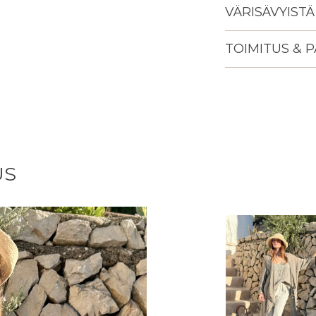
VÄRISÄVYISTÄ
TOIMITUS & 
Lisään
tuotteen
ostoskoriisi
US