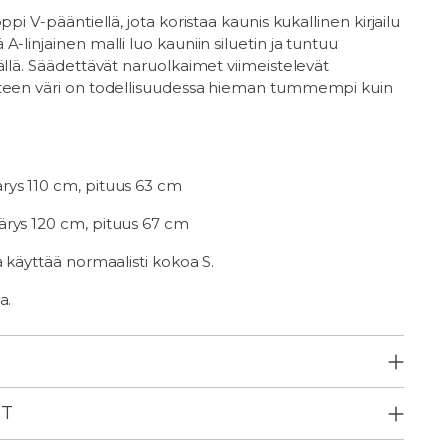
ppi V-pääntiellä, jota koristaa kaunis kukallinen kirjailu
A-linjainen malli luo kauniin siluetin ja tuntuu
ällä. Säädettävät naruolkaimet viimeistelevät
teen väri on todellisuudessa hieman tummempi kuin
ys 110 cm, pituus 63 cm
rys 120 cm, pituus 67 cm
a käyttää normaalisti kokoa S.
a.
ET