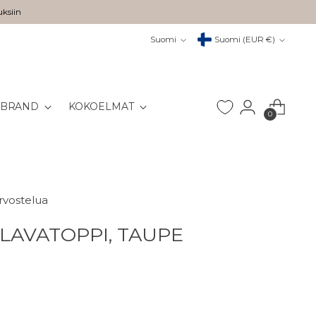
uksiin
Kieli
Valuutta
Suomi
Suomi (EUR €)
 BRAND
KOKOELMAT
0
arvostelua
LLAVATOPPI, TAUPE