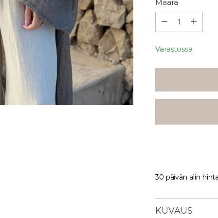
Määrä
Määrä
Varastossa
30 päivän alin hint
KUVAUS