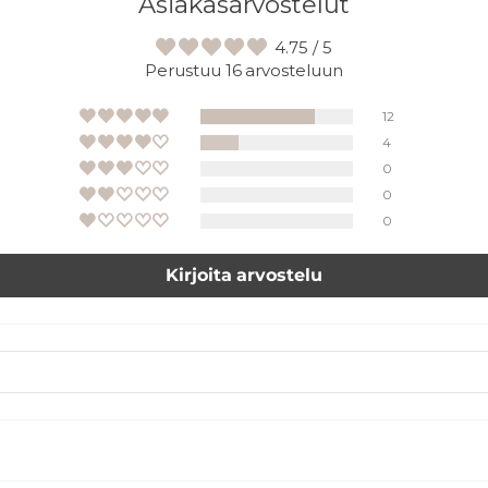
Asiakasarvostelut
4.75 / 5
Perustuu 16 arvosteluun
12
4
0
0
0
Kirjoita arvostelu