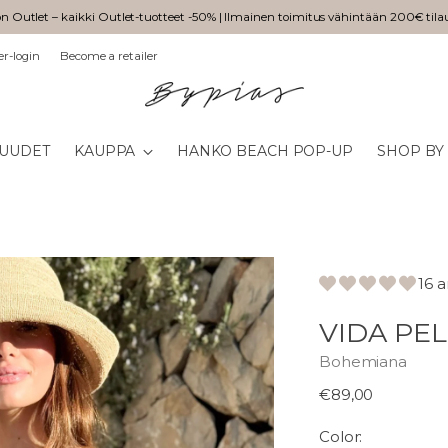
n Outlet – kaikki Outlet-tuotteet -50% | Ilmainen toimitus vähintään 200€ tila
er-login
Become a retailer
UUDET
KAUPPA
HANKO BEACH POP-UP
SHOP BY
16 
VIDA PE
Bohemiana
Normaali
€89,00
hinta
Color: