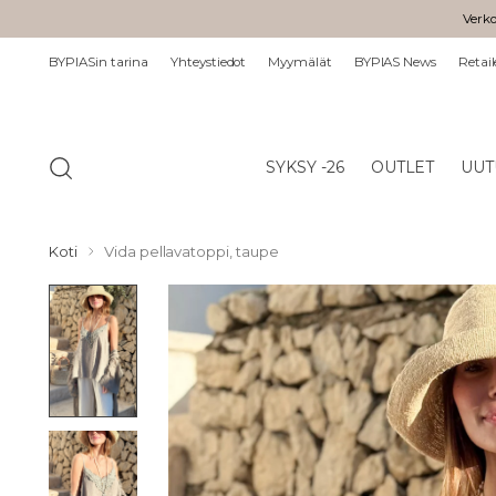
Verko
BYPIASin tarina
Yhteystiedot
Myymälät
BYPIAS News
Retail
SYKSY -26
OUTLET
UUT
Koti
Vida pellavatoppi, taupe