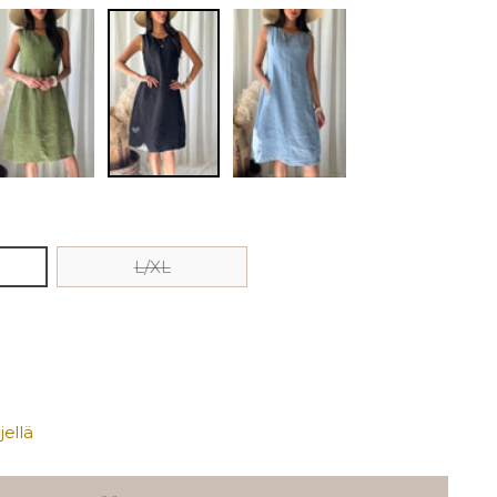
L/XL
ellä