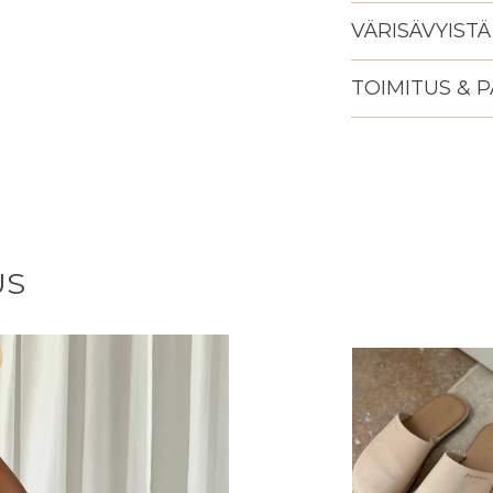
VÄRISÄVYISTÄ
TOIMITUS & 
Lisään
tuotteen
ostoskoriisi
US