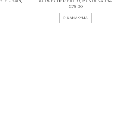
BLE CHAIN,
AUDREY LIERIHATTU, MUSTA NAUHA
€79,00
PIKANÄKYMÄ