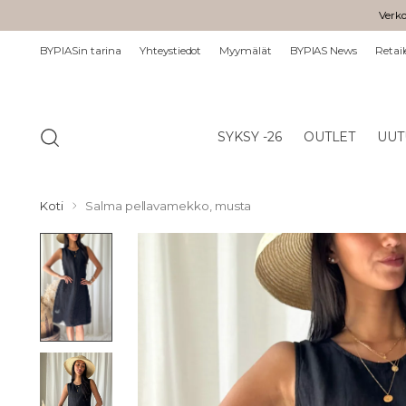
Verko
BYPIASin tarina
Yhteystiedot
Myymälät
BYPIAS News
Retail
SYKSY -26
OUTLET
UUT
Koti
Salma pellavamekko, musta