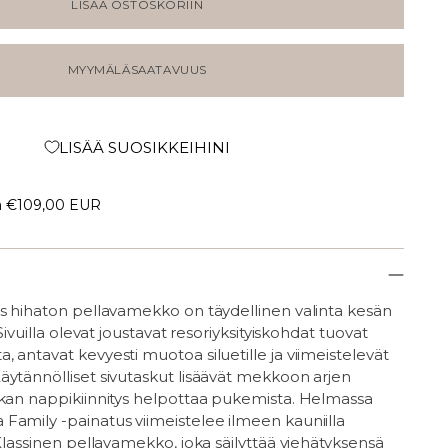
LISÄÄ OSTOSKORIIN
MYYMÄLÄSAATAVUUS
LISÄÄ SUOSIKKEIHINI
a
€109,00 EUR
äs hihaton pellavamekko on täydellinen valinta kesän
 Sivuilla olevat joustavat resoriyksityiskohdat tuovat
 antavat kevyesti muotoa siluetille ja viimeistelevät
äytännölliset sivutaskut lisäävät mekkoon arjen
skan nappikiinnitys helpottaa pukemista. Helmassa
Family -painatus viimeistelee ilmeen kauniilla
 Klassinen pellavamekko, joka säilyttää viehätyksensä