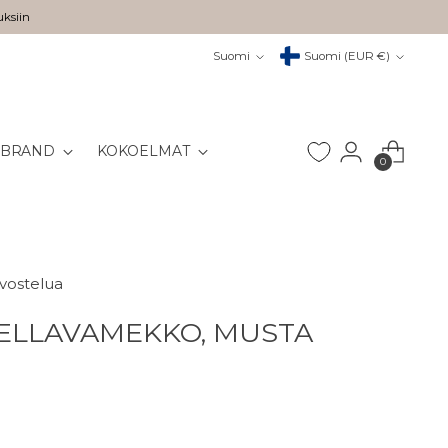
uksiin
Kieli
Valuutta
Suomi
Suomi (EUR €)
 BRAND
KOKOELMAT
0
rvostelua
ELLAVAMEKKO, MUSTA