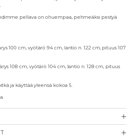
.
ndimme pellava on ohuempaa, pehmeäksi pestyä
s 100 cm, vyötärö 94 cm, lantio n. 122 cm, pituus 107
ys 108 cm, vyötärö 104 cm, lantio n. 128 cm, pituus
itkä ja käyttää yleensä kokoa S.
a.
ET