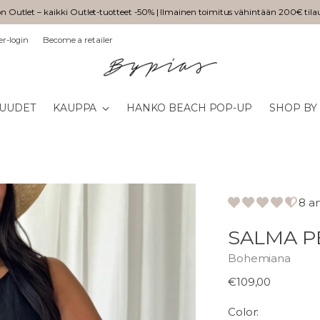
n Outlet – kaikki Outlet-tuotteet -50% | Ilmainen toimitus vähintään 200€ tila
er-login
Become a retailer
UUDET
KAUPPA
HANKO BEACH POP-UP
SHOP BY
8 a
SALMA P
Bohemiana
Normaali
€109,00
hinta
Color: