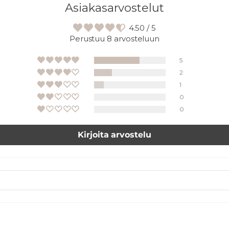
Asiakasarvostelut
4.50 / 5
Perustuu 8 arvosteluun
5
2
1
0
0
Kirjoita arvostelu