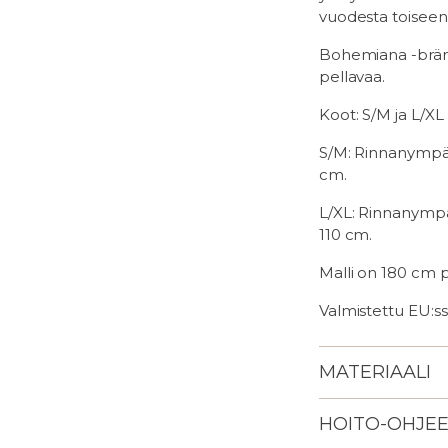
vuodesta toiseen
Bohemiana -brä
pellavaa.
Koot: S/M ja L/XL
S/M: Rinnanympäry
cm.
L/XL:
Rinnanympär
110 cm.
Malli on 180 cm p
Valmistettu EU:ss
MATERIAALI
HOITO-OHJE