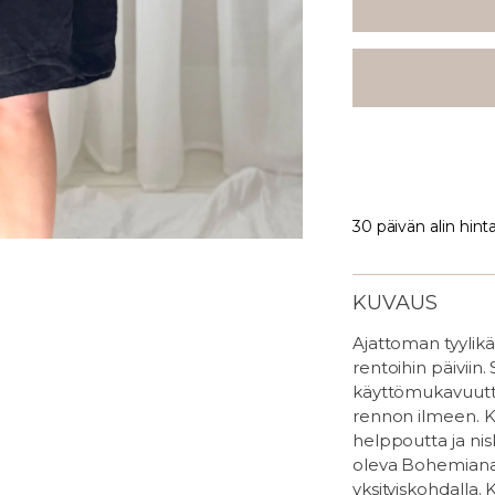
30 päivän alin hint
KUVAUS
Ajattoman tyylik
rentoihin päiviin.
käyttömukavuutta,
rennon ilmeen. K
helppoutta ja ni
oleva Bohemiana 
yksityiskohdalla.