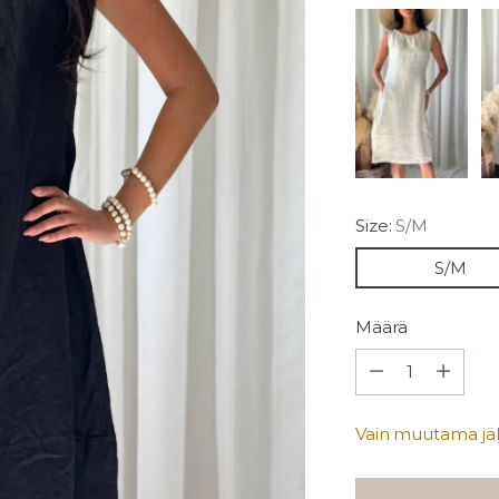
Size:
S/M
S/M
Määrä
Määrä
Vain muutama jälj