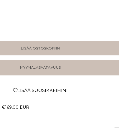
LISÄÄ OSTOSKORIIN
MYYMÄLÄSAATAVUUS
LISÄÄ SUOSIKKEIHINI
a
€169,00 EUR