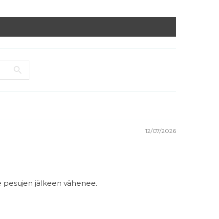
12/07/2026
se pesujen jälkeen vähenee.