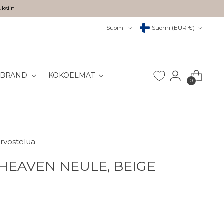
uksiin
Kieli
Valuutta
Suomi
Suomi (EUR €)
 BRAND
KOKOELMAT
0
arvostelua
HEAVEN NEULE, BEIGE