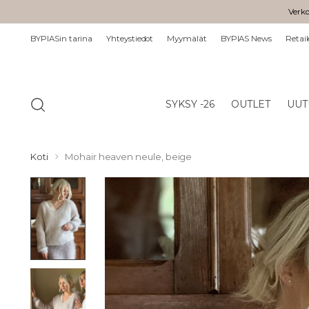
Verko
BYPIASin tarina
Yhteystiedot
Myymälät
BYPIAS News
Retail
SYKSY -26
OUTLET
UUT
Koti
Mohair heaven neule, beige