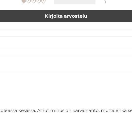
0
Kirjoita arvostelu
n koleassa kesässä. Ainut miinus on karvanlähtö, mutta ehkä 