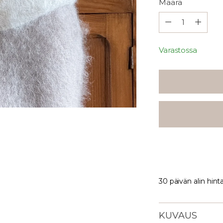
Määrä
Määrä
Varastossa
30 päivän alin hint
KUVAUS