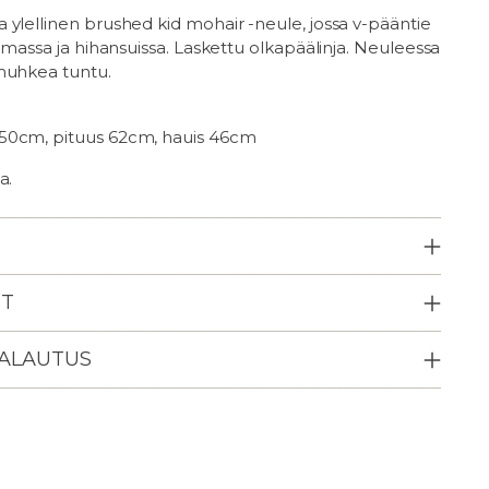
 ylellinen
brushed kid
mohair -neule, jossa v-pääntie
elmassa ja hihansuissa. Laskettu olkapäälinja. Neuleessa
muhkea tuntu.
50cm, pituus 62cm, hauis 46cm
a.
ET
PALAUTUS