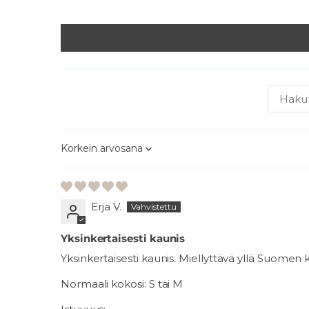
Sort by
Erja V.
Yksinkertaisesti kaunis
Yksinkertaisesti kaunis. Miellyttävä yllä Suome
Normaali kokosi:
S tai M