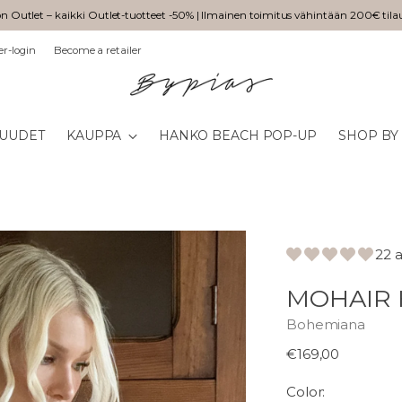
n Outlet – kaikki Outlet-tuotteet -50% | Ilmainen toimitus vähintään 200€ tila
er-login
Become a retailer
UUDET
KAUPPA
HANKO BEACH POP-UP
SHOP BY
22 
MOHAIR 
Bohemiana
Normaali
€169,00
hinta
Color: