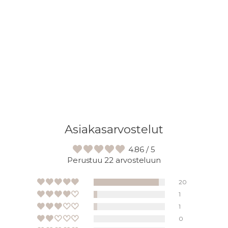
Asiakasarvostelut
4.86 / 5
Perustuu 22 arvosteluun
20
1
1
0