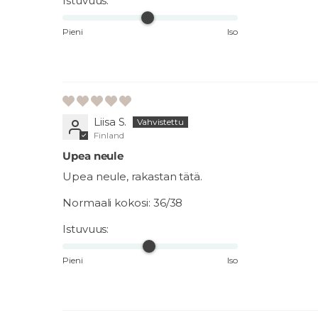
Istuvuus:
Pieni
Iso
Liisa S.
Finland
Upea neule
Upea neule, rakastan tätä.
Normaali kokosi:
36/38
Istuvuus:
Pieni
Iso