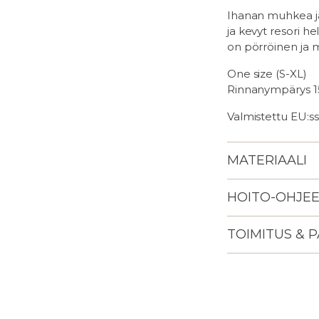
Ihanan muhkea ja
ja kevyt resori h
on pörröinen ja 
One size (S-XL)
Rinnanympärys 1
Valmistettu EU:ss
MATERIAALI
HOITO-OHJE
TOIMITUS & 
Lisään
tuotteen
ostoskoriisi