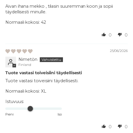
Aivan ihana mekko , tilasin suuremman koon ja sopii
täydellisesti minulle.
Normaali kokosi:
42
0
0
25/06/2026
Nimetön
Finland
Tuote vastasi toiveisiini täydellisesti
Tuote vastasi toiveisiini täydellisesti.
Normaali kokosi:
XL
Istuvuus:
Pieni
Iso
0
0