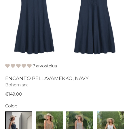
7 arvostelua
ENCANTO PELLAVAMEKKO, NAVY
Bohemiana
Normaali
€149,00
hinta
Color: