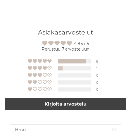
Asiakasarvostelut
4.86 / 5
Perustuu 7 arvosteluun
6
1
0
0
0
Kirjoita arvostelu