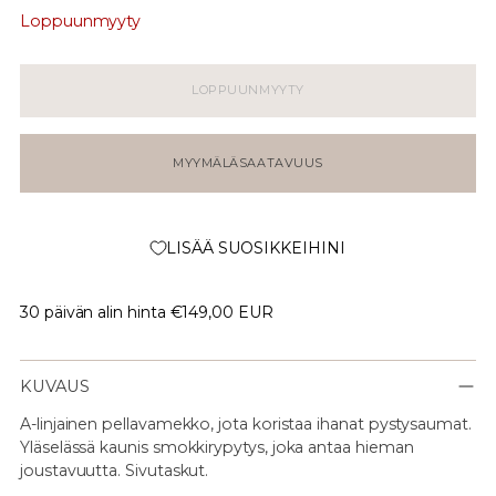
Loppuunmyyty
LOPPUUNMYYTY
MYYMÄLÄSAATAVUUS
LISÄÄ SUOSIKKEIHINI
30 päivän alin hinta
€149,00 EUR
KUVAUS
A-linjainen pellavamekko, jota koristaa ihanat pystysaumat.
Yläselässä kaunis smokkirypytys, joka antaa hieman
joustavuutta. Sivutaskut.