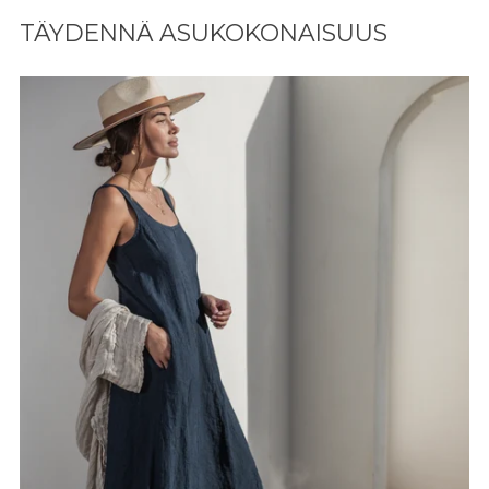
tuotteen
TÄYDENNÄ ASUKOKONAISUUS
ostoskoriisi