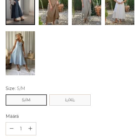
Size:
S/M
S/M
L/XL
Määrä
Määrä