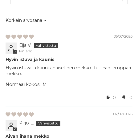
Sort by
06/07/2026
Eija V.
Finland
Hyvin istuva ja kaunis
Hyvin istuva ja kaunis, naisellinen mekko. Tuli ihan lemppari
mekko.
Normaali kokosi:
M
0
0
02/07/2026
Pirjo L.
Aivan ihana mekko