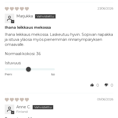
23/06/2026
Marjukka
Ihana leikkaus mekossa
Ihana leikkaus mekossa. Laskeutuu hyvin. Sopivan napakka
ja istuva yläosa myös pienemmän rinnanympäryksen
omaavalle.
Normaali kokosi:
36
Istuvuus:
Pieni
Iso
0
0
09/06/2026
Anne C.
Finland