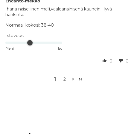
Encanto-mekko
Ihana naisellinen malli,vaaleansinisenä kaunein.Hyvä
hankinta.
Normaali kokosi:
38-40
Istuvuus:
Pieni
Iso
0
0
1
2