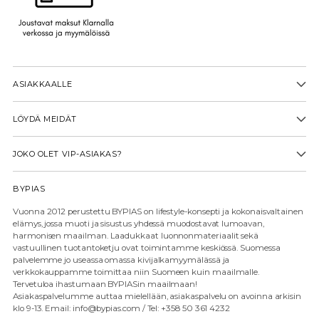
ASIAKKAALLE
LÖYDÄ MEIDÄT
JOKO OLET VIP-ASIAKAS?
BYPIAS
Vuonna 2012 perustettu BYPIAS on lifestyle-konsepti ja kokonaisvaltainen
elämys, jossa muoti ja sisustus yhdessä muodostavat lumoavan,
harmonisen maailman. Laadukkaat luonnonmateriaalit sekä
vastuullinen tuotantoketju ovat toimintamme keskiössä. Suomessa
palvelemme jo useassa omassa kivijalkamyymälässä ja
verkkokauppamme toimittaa niin Suomeen kuin maailmalle.
Tervetuloa ihastumaan BYPIASin maailmaan!
Asiakaspalvelumme auttaa mielellään, asiakaspalvelu on avoinna arkisin
klo 9-13. Email: info@bypias.com / Tel: +358 50 361 4232