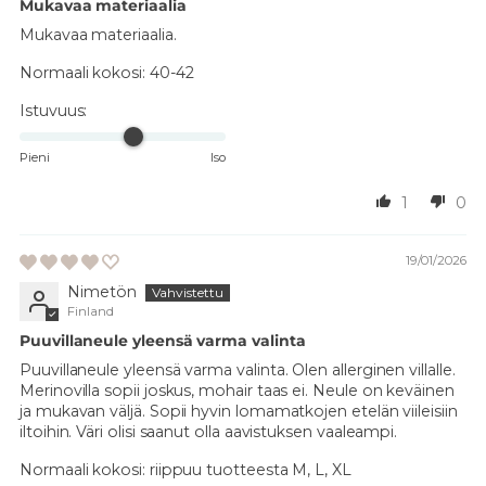
Mukavaa materiaalia
Mukavaa materiaalia.
Normaali kokosi:
40-42
Istuvuus:
Pieni
Iso
1
0
19/01/2026
Nimetön
Finland
Puuvillaneule yleensä varma valinta
Puuvillaneule yleensä varma valinta. Olen allerginen villalle.
Merinovilla sopii joskus, mohair taas ei. Neule on keväinen
ja mukavan väljä. Sopii hyvin lomamatkojen etelän viileisiin
iltoihin. Väri olisi saanut olla aavistuksen vaaleampi.
Normaali kokosi:
riippuu tuotteesta M, L, XL