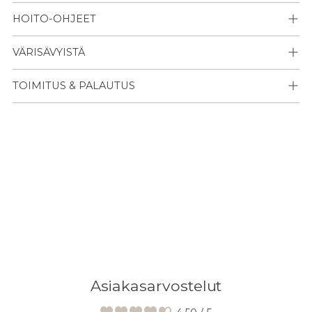
HOITO-OHJEET
VÄRISÄVYISTÄ
TOIMITUS & PALAUTUS
Lisään
tuotteen
ostoskoriisi
Asiakasarvostelut