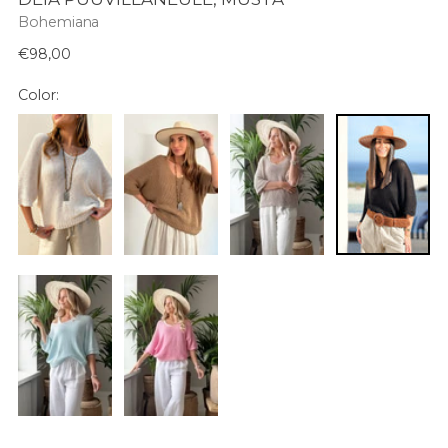
Bohemiana
Normaali
€98,00
hinta
Color: