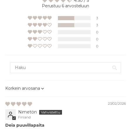
4.50 / 5
Perustuu 6 arvosteluun
3
3
0
0
0
Sort by
23/02/2026
Nimetön
Finland
Deia puuvillapaita