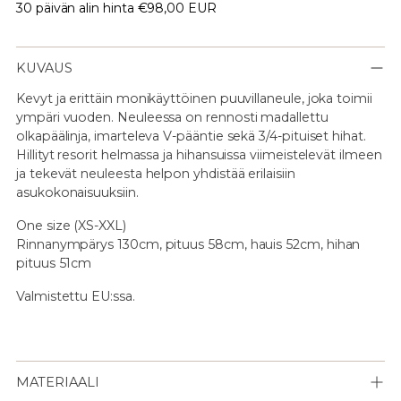
30 päivän alin hinta
€98,00 EUR
KUVAUS
Kevyt ja erittäin monikäyttöinen puuvillaneule, joka toimii
ympäri vuoden. Neuleessa on rennosti madallettu
olkapäälinja, imarteleva V-pääntie sekä 3/4-pituiset hihat.
Hillityt resorit helmassa ja hihansuissa viimeistelevät ilmeen
ja tekevät neuleesta helpon yhdistää erilaisiin
asukokonaisuuksiin.
One size (XS-XXL)
Rinnanympärys 130cm, pituus 58cm, hauis 52cm, hihan
pituus 51cm
Valmistettu EU:ssa.
MATERIAALI