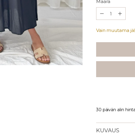
Määrä
Määrä
Vain muutama jälj
30 päivän alin hint
KUVAUS