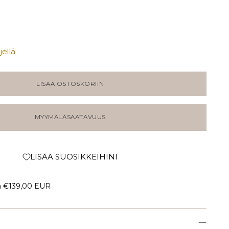
ellä
LISÄÄ OSTOSKORIIN
MYYMÄLÄSAATAVUUS
LISÄÄ SUOSIKKEIHINI
a
€139,00 EUR