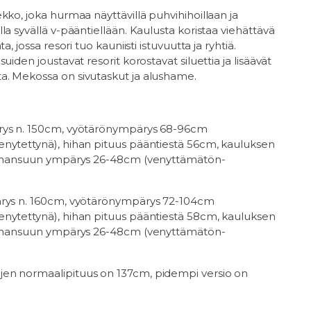
kko, joka hurmaa näyttävillä puhvihihoillaan ja
la syvällä v-pääntiellään. Kaulusta koristaa viehättävä
a, jossa resori tuo kauniisti istuvuutta ja ryhtiä.
uiden joustavat resorit korostavat siluettia ja lisäävät
. Mekossa on sivutaskut ja alushame.
rys n. 150cm, vyötärönympärys 68-96cm
nytettynä), hihan pituus pääntiestä 56cm, kauluksen
ihansuun ympärys 26-48cm (venyttämätön-
rys n. 160cm, vyötärönympärys 72-104cm
nytettynä), hihan pituus pääntiestä 58cm, kauluksen
 hihansuun ympärys 26-48cm (venyttämätön-
en normaalipituus on 137cm, pidempi versio on