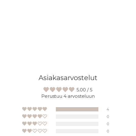
Asiakasarvostelut
5.00 / 5
Perustuu 4 arvosteluun
4
0
0
0