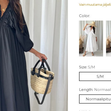
Vain muutama jäljellä
Color:
Size:
S/M
S/M
Length:
Normaali
Normaalipitu