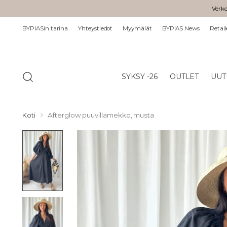
Verko
BYPIASin tarina
Yhteystiedot
Myymälät
BYPIAS News
Retail
SYKSY -26
OUTLET
UUT
Koti
Afterglow puuvillamekko, musta