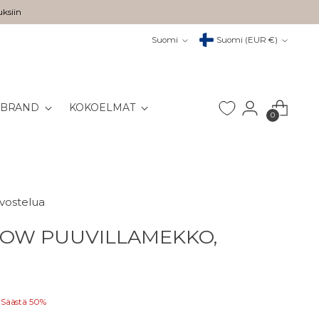
uksiin
Kieli
Valuutta
Suomi
Suomi (EUR €)
 BRAND
KOKOELMAT
0
rvostelua
OW PUUVILLAMEKKO,
Säästä 50%