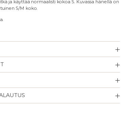
tkä ja käyttää normaalisti kokoa S. Kuvassa hänellä on
ituinen S/M koko.
a.
ET
PALAUTUS