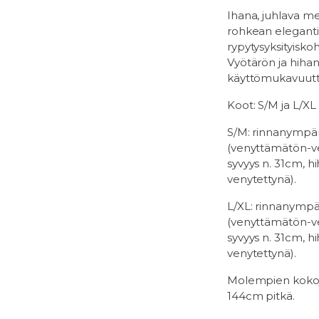
Ihana, juhlava me
rohkean elegantil
rypytysyksityiskoht
Vyötärön ja hihans
käyttömukavuutta
Koot: S/M ja L/XL
S/M: rinnanympä
(venyttämätön-ve
syvyys n. 31cm,
h
venytettynä).
L/XL:
rinnanympä
(venyttämätön-ve
syvyys n. 31cm,
venytettynä).
Molempien kokoj
144cm pitkä.