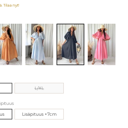
. Tilaa nyt!
L/XL
pituus
us
Lisäpituus +7cm