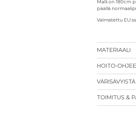
Malli on 180cm pi
päällä normaalip
Valmistettu EU:ss
MATERIAALI
HOITO-OHJE
VÄRISÄVYISTÄ
TOIMITUS & 
Lisään
tuotteen
ostoskoriisi