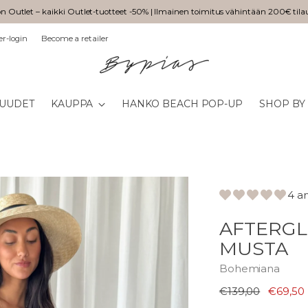
n Outlet – kaikki Outlet-tuotteet -50% | Ilmainen toimitus vähintään 200€ tila
er-login
Become a retailer
UUDET
KAUPPA
HANKO BEACH POP-UP
SHOP BY
4 a
AFTERGL
MUSTA
Bohemiana
Normaali
€139,00
€69,50
hinta