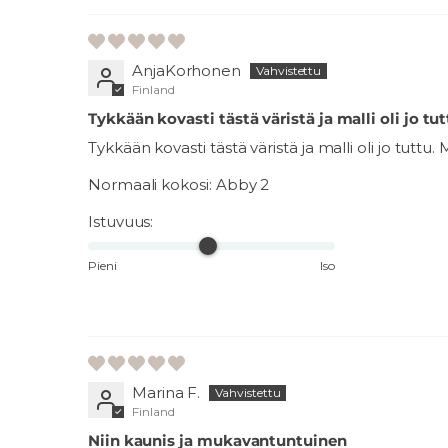
AnjaKorhonen
Finland
Tykkään kovasti tästä väristä ja malli oli jo tu
Tykkään kovasti tästä väristä ja malli oli jo tutt
Normaali kokosi:
Abby 2
Istuvuus:
Pieni
Iso
Marina F.
Finland
Niin kaunis ja mukavantuntuinen