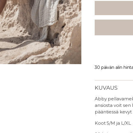
30 päivän alin hint
KUVAUS
Abby pellavamekk
ansiosta voit sen 
pääntiessä kevyt
Koot S/M ja L/XL