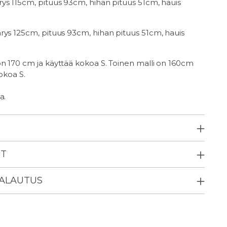
ys 115cm, pituus 93cm, hihan pituus 51cm, hauis
rys 125cm, pituus 93cm, hihan pituus 51cm, hauis
n 170 cm ja käyttää kokoa S. Toinen malli on 160cm
okoa S.
a.
ET
PALAUTUS