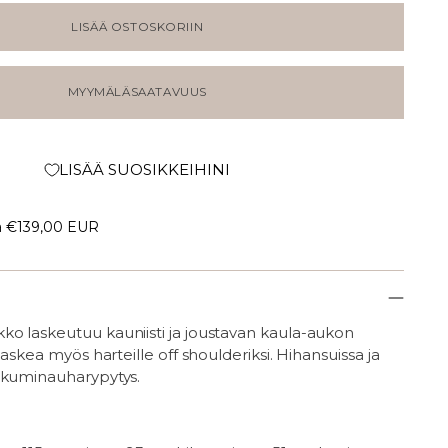
LISÄÄ OSTOSKORIIN
MYYMÄLÄSAATAVUUS
LISÄÄ SUOSIKKEIHINI
a
€139,00 EUR
o laskeutuu kauniisti ja joustavan kaula-aukon
laskea myös harteille off shoulderiksi. Hihansuissa ja
 kuminauharypytys.