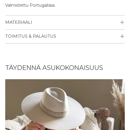
Valmistettu Portugalissa.
MATERIAALI
TOIMITUS & PALAUTUS
Lisään
tuotteen
TÄYDENNÄ ASUKOKONAISUUS
ostoskoriisi