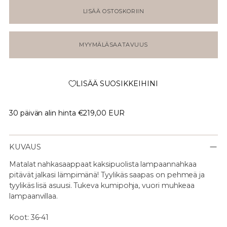
LISÄÄ OSTOSKORIIN
MYYMÄLÄSAATAVUUS
LISÄÄ SUOSIKKEIHINI
30 päivän alin hinta
€219,00 EUR
KUVAUS
Matalat nahkasaappaat kaksipuolista lampaannahkaa
pitävät jalkasi lämpimänä! Tyylikäs saapas on pehmeä ja
tyylikäs lisä asuusi. Tukeva kumipohja, vuori muhkeaa
lampaanvillaa.
Koot: 36-41