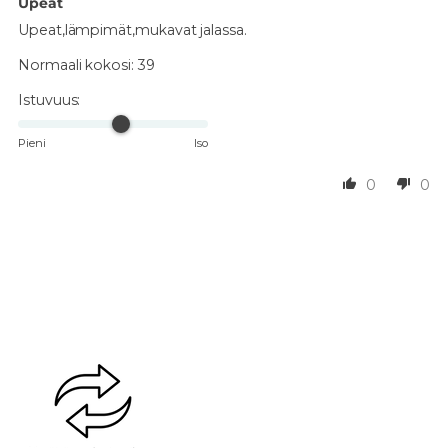
Upeat
Upeat,lämpimät,mukavat jalassa.
Normaali kokosi:
39
Istuvuus:
Pieni
Iso
0
0