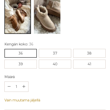
Kengän koko:
36
36
37
38
39
40
41
Määrä
Määrä
Vain muutama jäljellä