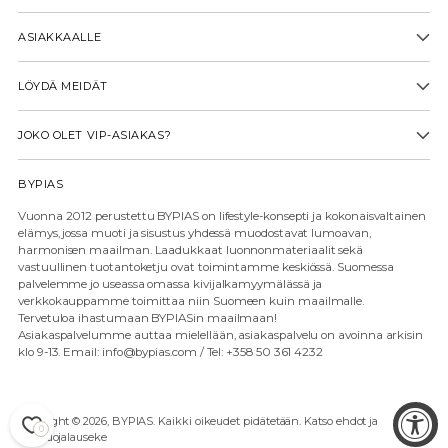
ASIAKKAALLE
LÖYDÄ MEIDÄT
JOKO OLET VIP-ASIAKAS?
BYPIAS
Vuonna 2012 perustettu BYPIAS on lifestyle-konsepti ja kokonaisvaltainen
elämys, jossa muoti ja sisustus yhdessä muodostavat lumoavan,
harmonisen maailman. Laadukkaat luonnonmateriaalit sekä
vastuullinen tuotantoketju ovat toimintamme keskiössä. Suomessa
palvelemme jo useassa omassa kivijalkamyymälässä ja
verkkokauppamme toimittaa niin Suomeen kuin maailmalle.
Tervetuloa ihastumaan BYPIASin maailmaan!
Asiakaspalvelumme auttaa mielellään, asiakaspalvelu on avoinna arkisin
klo 9-13. Email: info@bypias.com / Tel: +358 50 361 4232
Copyright © 2026,
BYPIAS
. Kaikki oikeudet pidätetään. Katso ehdot ja
0
tietosuojalauseke