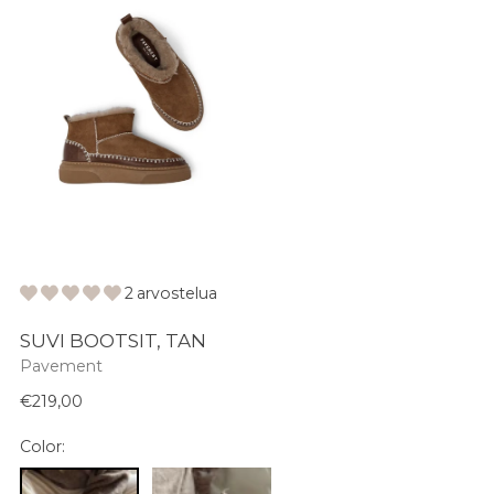
2 arvostelua
SUVI BOOTSIT, TAN
Pavement
Normaali
€219,00
hinta
Color: