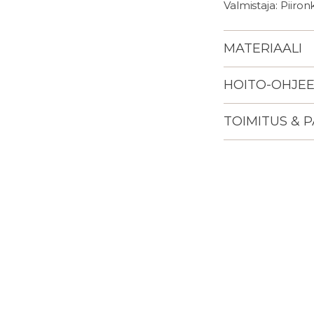
Valmistaja: Piironk
MATERIAALI
HOITO-OHJE
TOIMITUS & 
Lisään
tuotteen
ostoskoriisi