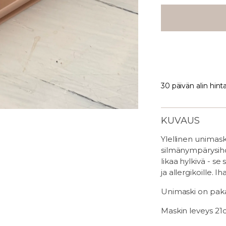
30 päivän alin hint
KUVAUS
Ylellinen unimaski
silmänympärysihoa
likaa hylkivä - se
ja allergikoille. 
Unimaski on pakat
Maskin leveys 21