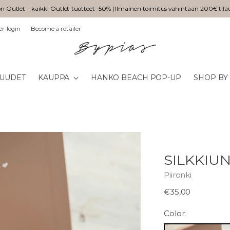
n Outlet – kaikki Outlet-tuotteet -50% | Ilmainen toimitus vähintään 200€ tila
er-login
Become a retailer
UUDET
KAUPPA
HANKO BEACH POP-UP
SHOP BY
SILKKIUN
Piironki
Normaali
€35,00
hinta
Color: