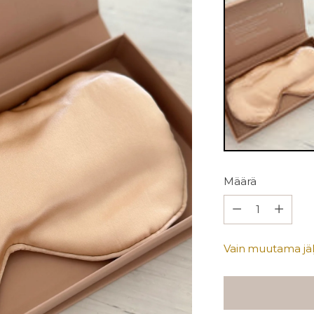
Määrä
Määrä
Vain muutama jälj