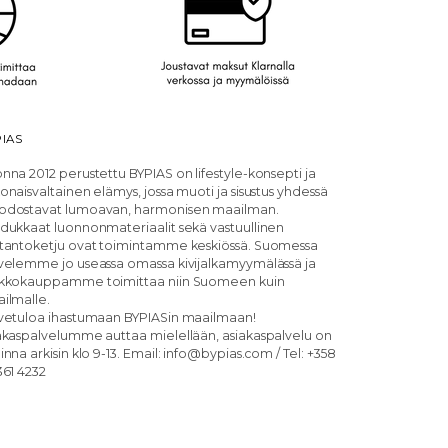
IAS
nna 2012 perustettu BYPIAS on lifestyle-konsepti ja
onaisvaltainen elämys, jossa muoti ja sisustus yhdessä
dostavat lumoavan, harmonisen maailman.
dukkaat luonnonmateriaalit sekä vastuullinen
tantoketju ovat toimintamme keskiössä. Suomessa
velemme jo useassa omassa kivijalkamyymälässä ja
kkokauppamme toimittaa niin Suomeen kuin
ilmalle.
vetuloa ihastumaan BYPIASin maailmaan!
akaspalvelumme auttaa mielellään, asiakaspalvelu on
inna arkisin klo 9-13. Email: info@bypias.com / Tel: +358
361 4232