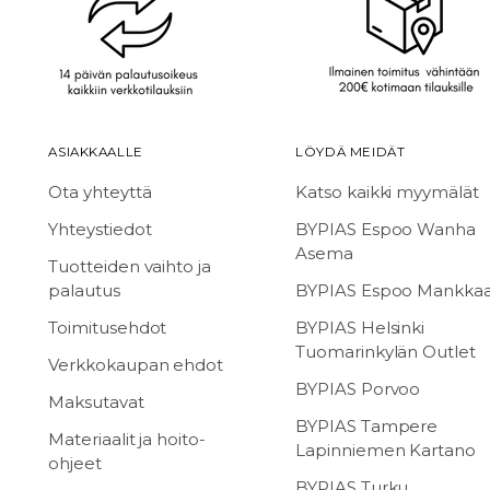
ASIAKKAALLE
LÖYDÄ MEIDÄT
Ota yhteyttä
Katso kaikki myymälät
Yhteystiedot
BYPIAS Espoo Wanha
Asema
Tuotteiden vaihto ja
palautus
BYPIAS Espoo Mankka
Toimitusehdot
BYPIAS Helsinki
Tuomarinkylän Outlet
Verkkokaupan ehdot
BYPIAS Porvoo
Maksutavat
BYPIAS Tampere
Materiaalit ja hoito-
Lapinniemen Kartano
ohjeet
BYPIAS Turku