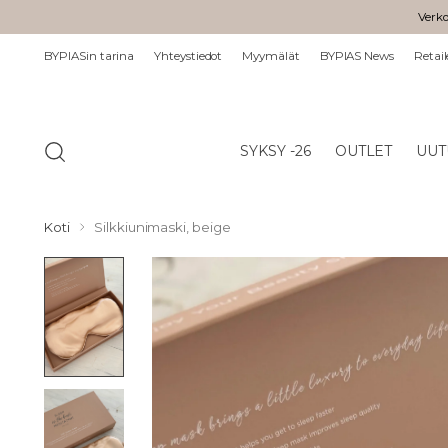
Verko
BYPIASin tarina
Yhteystiedot
Myymälät
BYPIAS News
Retail
SYKSY -26
OUTLET
UUT
Koti
Silkkiunimaski, beige