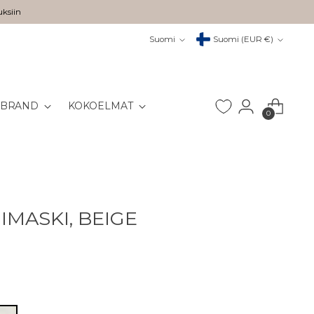
uksiin
Kieli
Valuutta
Suomi
Suomi (EUR €)
 BRAND
KOKOELMAT
0
IMASKI, BEIGE