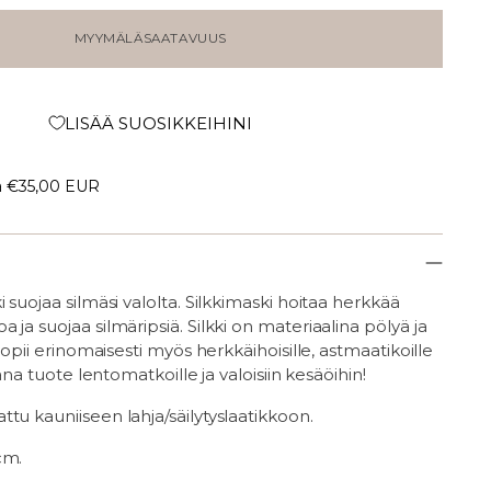
MYYMÄLÄSAATAVUUS
LISÄÄ SUOSIKKEIHINI
a
€35,00 EUR
 suojaa silmäsi valolta. Silkkimaski hoitaa herkkää
 ja suojaa silmäripsiä. Silkki on materiaalina pölyä ja
 sopii erinomaisesti myös herkkäihoisille, astmaatikoille
Ihana tuote lentomatkoille ja valoisiin kesäöihin!
tu kauniiseen lahja/säilytyslaatikkoon.
cm.