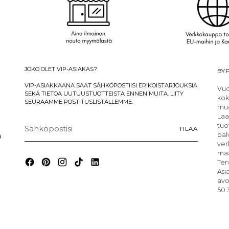
JOKO OLET VIP-ASIAKAS?
BYP
VIP-ASIAKKAANA SAAT SÄHKÖPOSTIISI ERIKOISTARJOUKSIA
Vuo
SEKÄ TIETOA UUTUUSTUOTTEISTA ENNEN MUITA. LIITY
kok
SEURAAMME POSTITUSLISTALLEMME.
muo
Laa
Sähköpostisi
tuo
TILAA
a
pal
ver
maa
Ter
Asi
avo
50 