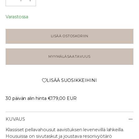
Varastossa
LISÄÄ OSTOSKORIIN
MYYMÄLÄSAATAVUUS
LISÄÄ SUOSIKKEIHINI
30 päivän alin hinta
€179,00 EUR
KUVAUS
Klassiset pellavahousut aavistuksen levenevillä lahkeilla.
Housuissa on sivutaskut ja joustava resorivyötärö