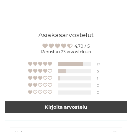
Asiakasarvostelut
4.70 / 5
Perustuu 23 arvosteluun
17
5
1
0
0
Kirjoita arvostelu