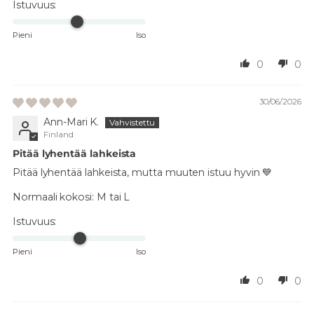
Istuvuus:
Pieni
Iso
0
0
30/06/2026
Ann-Mari K.
Finland
Pitää lyhentää lahkeista
Pitää lyhentää lahkeista, mutta muuten istuu hyvin 💙
Normaali kokosi:
M tai L
Istuvuus:
Pieni
Iso
0
0