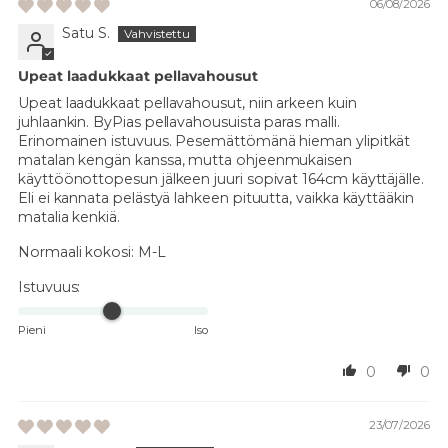
06/08/2026
Satu S.
Upeat laadukkaat pellavahousut
Upeat laadukkaat pellavahousut, niin arkeen kuin
juhlaankin. ByPias pellavahousuista paras malli.
Erinomainen istuvuus. Pesemättömänä hieman ylipitkät
matalan kengän kanssa, mutta ohjeenmukaisen
käyttöönottopesun jälkeen juuri sopivat 164cm käyttäjälle.
Eli ei kannata pelästyä lahkeen pituutta, vaikka käyttääkin
matalia kenkiä.
Normaali kokosi:
M-L
Istuvuus:
Pieni
Iso
0
0
23/07/2026