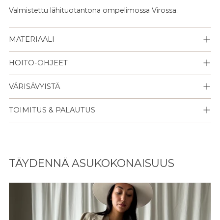
Valmistettu lähituotantona ompelimossa Virossa.
MATERIAALI
HOITO-OHJEET
VÄRISÄVYISTÄ
TOIMITUS & PALAUTUS
Lisään
tuotteen
TÄYDENNÄ ASUKOKONAISUUS
ostoskoriisi