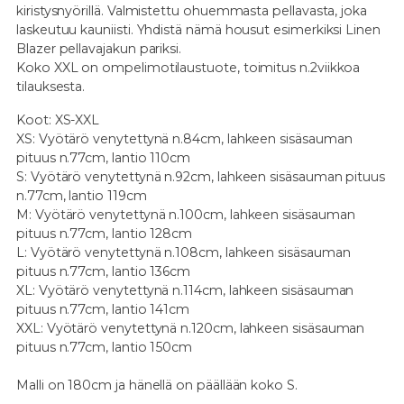
kiristysnyörillä. Valmistettu ohuemmasta pellavasta, joka
laskeutuu kauniisti. Yhdistä nämä housut esimerkiksi Linen
Blazer pellavajakun pariksi.
Koko XXL on ompelimotilaustuote, toimitus n.2viikkoa
tilauksesta.
Koot: XS-XXL
XS: Vyötärö venytettynä n.84cm, lahkeen sisäsauman
pituus n.77cm, lantio 110cm
S: Vyötärö venytettynä n.92cm, lahkeen sisäsauman pituus
n.77cm, lantio 119cm
M: Vyötärö venytettynä n.100cm, lahkeen sisäsauman
pituus n.77cm, lantio 128cm
L: Vyötärö venytettynä n.108cm, lahkeen sisäsauman
pituus n.77cm, lantio 136cm
XL: Vyötärö venytettynä n.114cm, lahkeen sisäsauman
pituus n.77cm, lantio 141cm
XXL: Vyötärö venytettynä n.120cm, lahkeen sisäsauman
pituus n.77cm, lantio 150cm
Malli on 180cm ja hänellä on päällään koko S.