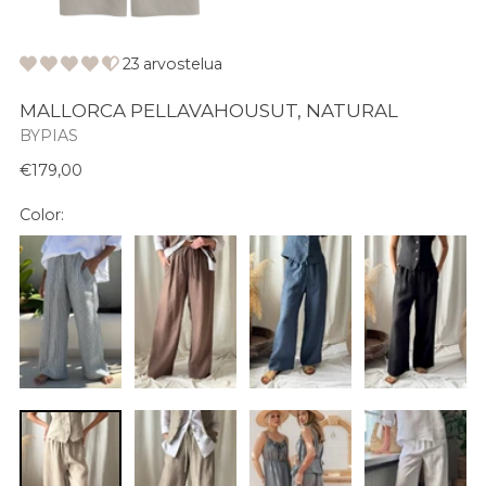
23 arvostelua
MALLORCA PELLAVAHOUSUT, NATURAL
BYPIAS
Normaali
€179,00
hinta
Color: