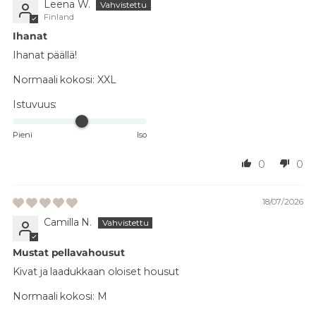
Leena W.
Finland
Ihanat
Ihanat päällä!
Normaali kokosi:
XXL
Istuvuus:
Pieni
Iso
0
0
18/07/2026
Camilla N.
Mustat pellavahousut
Kivat ja laadukkaan oloiset housut
Normaali kokosi:
M