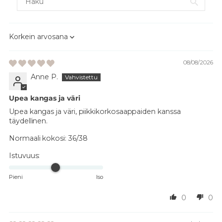
Sort by
08/08/2026
Anne P.
Upea kangas ja väri
Upea kangas ja väri, piikkikorkosaappaiden kanssa
täydellinen.
Normaali kokosi:
36/38
Istuvuus:
Pieni
Iso
0
0