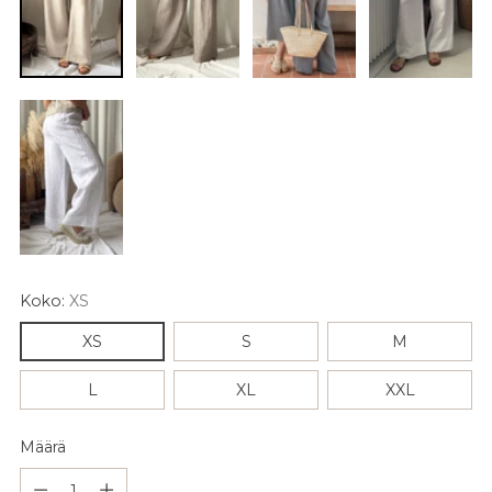
Koko:
XS
XS
S
M
L
XL
XXL
Määrä
Määrä