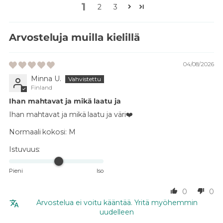
1
2
3
Arvosteluja muilla kielillä
04/08/2026
Minna U.
Finland
Ihan mahtavat ja mikä laatu ja
Ihan mahtavat ja mikä laatu ja väri❤️
Normaali kokosi:
M
Istuvuus:
Pieni
Iso
0
0
Arvostelua ei voitu kääntää. Yritä myöhemmin
uudelleen