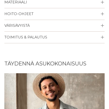
MATERIAALI
HOITO-OHJEET
VÄRISÄVYISTÄ
TOIMITUS & PALAUTUS
Lisään
tuotteen
TÄYDENNÄ ASUKOKONAISUUS
ostoskoriisi