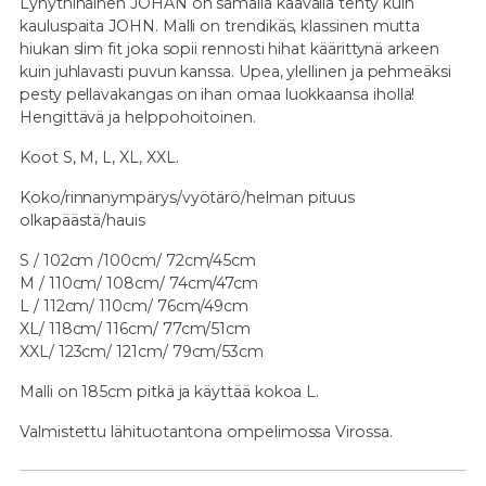
Lyhythihainen JOHAN on samalla kaavalla tehty kuin
kauluspaita JOHN. Malli on trendikäs, klassinen mutta
hiukan slim fit joka sopii rennosti hihat käärittynä arkeen
kuin juhlavasti puvun kanssa. Upea, ylellinen ja pehmeäksi
pesty pellavakangas on ihan omaa luokkaansa iholla!
Hengittävä ja helppohoitoinen.
Koot S, M, L, XL, XXL.
Koko/rinnanympärys/vyötärö/helman pituus
olkapäästä/hauis
S / 102cm /100cm/ 72cm/45cm
M / 110cm/ 108cm/ 74cm/47cm
L / 112cm/ 110cm/ 76cm/49cm
XL/ 118cm/ 116cm/ 77cm/51cm
XXL/ 123cm/ 121cm/ 79cm/53cm
Malli on 185cm pitkä ja käyttää kokoa L.
Valmistettu lähituotantona ompelimossa Virossa.