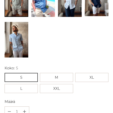
Koko:
S
S
M
XL
L
XXL
Määrä
Määrä