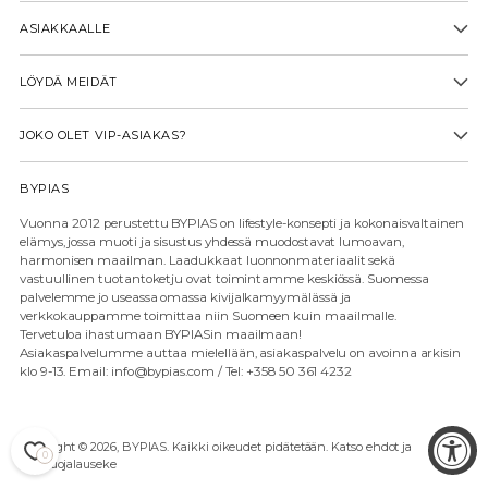
ASIAKKAALLE
LÖYDÄ MEIDÄT
JOKO OLET VIP-ASIAKAS?
BYPIAS
Vuonna 2012 perustettu BYPIAS on lifestyle-konsepti ja kokonaisvaltainen
elämys, jossa muoti ja sisustus yhdessä muodostavat lumoavan,
harmonisen maailman. Laadukkaat luonnonmateriaalit sekä
vastuullinen tuotantoketju ovat toimintamme keskiössä. Suomessa
palvelemme jo useassa omassa kivijalkamyymälässä ja
verkkokauppamme toimittaa niin Suomeen kuin maailmalle.
Tervetuloa ihastumaan BYPIASin maailmaan!
Asiakaspalvelumme auttaa mielellään, asiakaspalvelu on avoinna arkisin
klo 9-13. Email: info@bypias.com / Tel: +358 50 361 4232
Copyright © 2026,
BYPIAS
. Kaikki oikeudet pidätetään. Katso ehdot ja
0
tietosuojalauseke