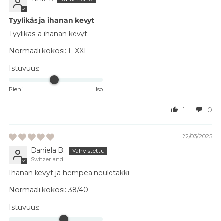
Tyylikäs ja ihanan kevyt
Tyylikäs ja ihanan kevyt.
Normaali kokosi:
L-XXL
Istuvuus:
Pieni
Iso
1
0
22/03/2025
Daniela B.
Switzerland
Ihanan kevyt ja hempeä neuletakki
Normaali kokosi:
38/40
Istuvuus: