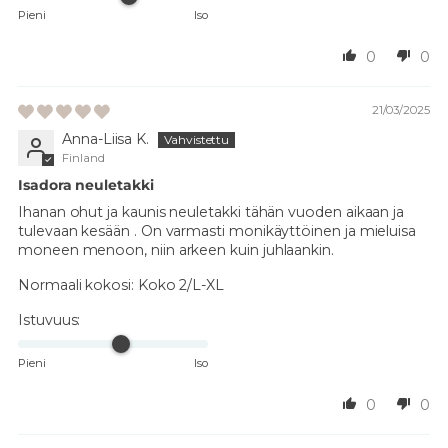
Pieni
Iso
0
0
21/03/2025
Anna-Liisa K.
Finland
Isadora neuletakki
Ihanan ohut ja kaunis neuletakki tähän vuoden aikaan ja
tulevaan kesään . On varmasti monikäyttöinen ja mieluisa
moneen menoon, niin arkeen kuin juhlaankin.
Normaali kokosi:
Koko 2/L-XL
Istuvuus:
Pieni
Iso
0
0