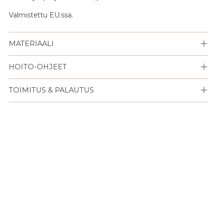
Valmistettu EU:ssa.
MATERIAALI
HOITO-OHJEET
TOIMITUS & PALAUTUS
Lisään
tuotteen
ostoskoriisi