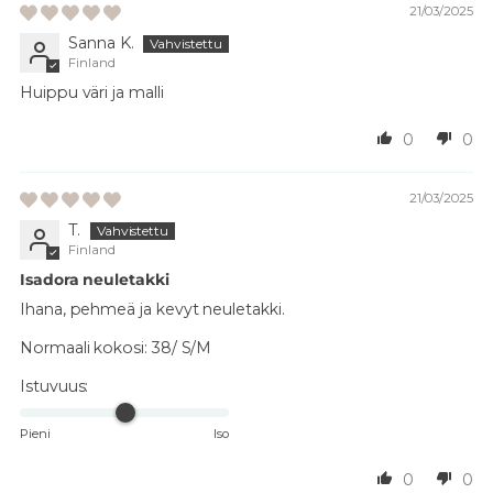
21/03/2025
Sanna K.
Finland
Huippu väri ja malli
0
0
21/03/2025
T.
Finland
Isadora neuletakki
Ihana, pehmeä ja kevyt neuletakki.
Normaali kokosi:
38/ S/M
Istuvuus:
Pieni
Iso
0
0