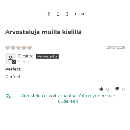
1
2
3
Arvosteluja muilla kielillä
23/07/2025
Désirée
Croatia
Perfect
Perfect
0
0
Arvostelua ei voitu kääntää. Yritä myöhemmin
uudelleen