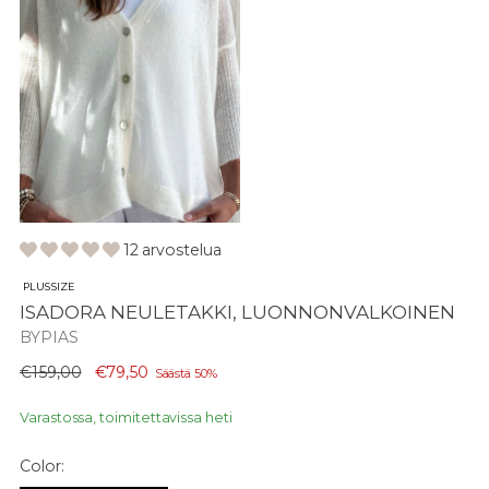
12 arvostelua
PLUS SIZE
ISADORA NEULETAKKI, LUONNONVALKOINEN
BYPIAS
Normaali
€159,00
€79,50
Säästä 50%
hinta
Varastossa, toimitettavissa heti
Color: