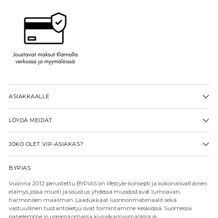
ASIAKKAALLE
LÖYDÄ MEIDÄT
JOKO OLET VIP-ASIAKAS?
BYPIAS
Vuonna 2012 perustettu BYPIAS on lifestyle-konsepti ja kokonaisvaltainen
elämys, jossa muoti ja sisustus yhdessä muodostavat lumoavan,
harmonisen maailman. Laadukkaat luonnonmateriaalit sekä
vastuullinen tuotantoketju ovat toimintamme keskiössä. Suomessa
palvelemme jo useassa omassa kivijalkamyymälässä ja