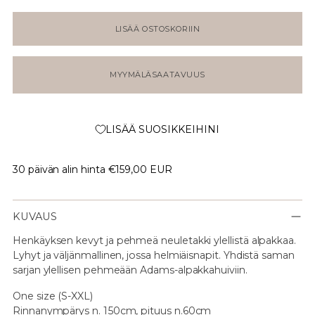
LISÄÄ OSTOSKORIIN
MYYMÄLÄSAATAVUUS
LISÄÄ SUOSIKKEIHINI
30 päivän alin hinta
€159,00 EUR
KUVAUS
Henkäyksen kevyt ja pehmeä neuletakki ylellistä alpakkaa.
Lyhyt ja väljänmallinen, jossa helmiäisnapit. Yhdistä saman
sarjan ylellisen pehmeään Adams-alpakkahuiviin.
One size (S-XXL)
Rinnanympärys n. 150cm, pituus n.60cm