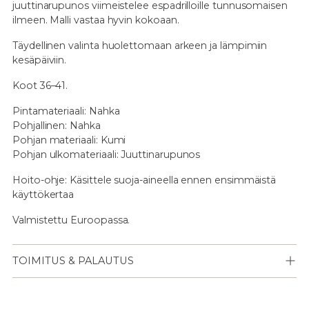
juuttinarupunos viimeistelee espadrilloille tunnusomaisen
ilmeen. Malli vastaa hyvin kokoaan.
Täydellinen valinta huolettomaan arkeen ja lämpimiin
kesäpäiviin.
Koot 36–41.
Pintamateriaali: Nahka
Pohjallinen: Nahka
Pohjan materiaali: Kumi
Pohjan ulkomateriaali: Juuttinarupunos
Hoito-ohje: Käsittele suoja-aineella ennen ensimmäistä
käyttökertaa
Valmistettu Euroopassa.
TOIMITUS & PALAUTUS
Lisään