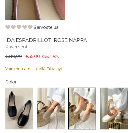
6 arvostelua
IDA ESPADRILLOT, ROSE NAPPA
Pavement
Normaali
€110,00
€55,00
Säästä 50%
hinta
Vain muutama jäljellä. Tilaa nyt!
Color: