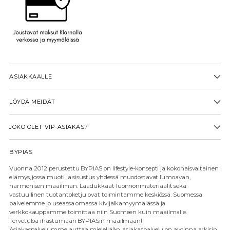
ASIAKKAALLE
LÖYDÄ MEIDÄT
JOKO OLET VIP-ASIAKAS?
BYPIAS
Vuonna 2012 perustettu BYPIAS on lifestyle-konsepti ja kokonaisvaltainen
elämys, jossa muoti ja sisustus yhdessä muodostavat lumoavan,
harmonisen maailman. Laadukkaat luonnonmateriaalit sekä
vastuullinen tuotantoketju ovat toimintamme keskiössä. Suomessa
palvelemme jo useassa omassa kivijalkamyymälässä ja
verkkokauppamme toimittaa niin Suomeen kuin maailmalle.
Tervetuloa ihastumaan BYPIASin maailmaan!
Asiakaspalvelumme auttaa mielellään, asiakaspalvelu on avoinna arkisin