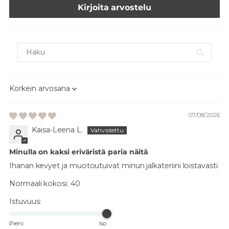
Kirjoita arvostelu
Sort by
07/08/2026
Kaisa-Leena L.
Minulla on kaksi eriväristä paria näitä
Ihanan kevyet ja muotoutuivat minun jalkateriini loistavasti.
Normaali kokosi:
40
Istuvuus:
Pieni
Iso