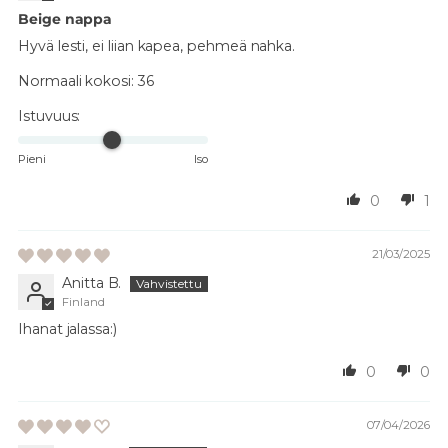
Beige nappa
Hyvä lesti, ei liian kapea, pehmeä nahka.
Normaali kokosi:
36
Istuvuus:
Pieni
Iso
0
1
21/03/2025
Anitta B.
Finland
Ihanat jalassa:)
0
0
07/04/2026