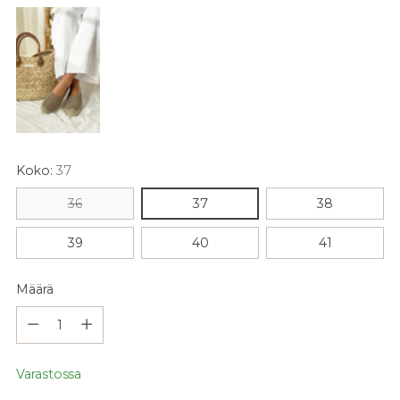
Koko:
37
36
37
38
39
40
41
Määrä
Määrä
Varastossa