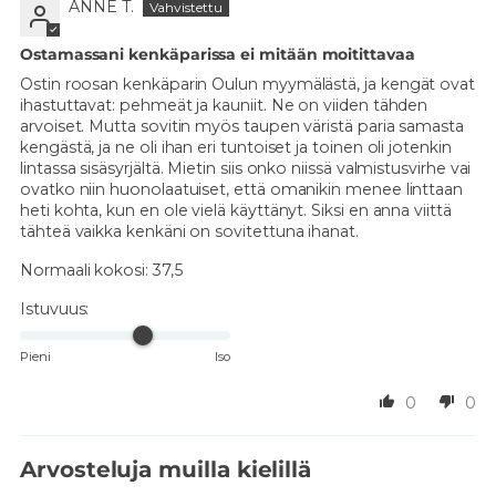
ANNE T.
Ostamassani kenkäparissa ei mitään moitittavaa
Ostin roosan kenkäparin Oulun myymälästä, ja kengät ovat
ihastuttavat: pehmeät ja kauniit. Ne on viiden tähden
arvoiset. Mutta sovitin myös taupen väristä paria samasta
kengästä, ja ne oli ihan eri tuntoiset ja toinen oli jotenkin
lintassa sisäsyrjältä. Mietin siis onko niissä valmistusvirhe vai
ovatko niin huonolaatuiset, että omanikin menee linttaan
heti kohta, kun en ole vielä käyttänyt. Siksi en anna viittä
tähteä vaikka kenkäni on sovitettuna ihanat.
Normaali kokosi:
37,5
Istuvuus:
Pieni
Iso
0
0
Arvosteluja muilla kielillä