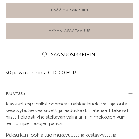
LISÄÄ OSTOSKORIIN
MYYMÄLÄSAATAVUUS
LISÄÄ SUOSIKKEIHINI
30 päivän alin hinta
€110,00 EUR
KUVAUS
Klassiset espadrillot pehmeää nahkaa huokuvat ajatonta
kesätyyliä. Selkeä siluetti ja laadukkaat materiaalit tekevät
niistä helposti yhdisteltävän valinnan niin mekkojen kuin
rennompien asujen pariksi.
Paksu kumipohja tuo mukavuutta ja kestävyyttä, ja