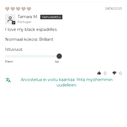
28/06/2025
Tamara M.
Portugal
I love my black espadrilles
Normaali kokosi:
Brilliant
Istuvuus:
Pieni
Iso
0
0
Arvostelua ei voitu kääntää. Yritä myöhemmin
uudelleen