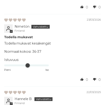
0
0
23/03/2026
Nimetön
Finland
Todella mukavat
Todella mukavat kesäkengät
Normaali kokosi:
36-37
Istuvuus:
Pieni
Iso
0
0
22/03/2025
Hannele B.
Finland