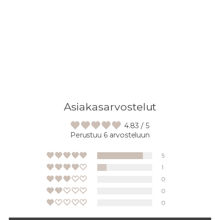
tuotteen
ostoskoriisi
Asiakasarvostelut
4.83 / 5
Perustuu 6 arvosteluun
5
1
0
0
0