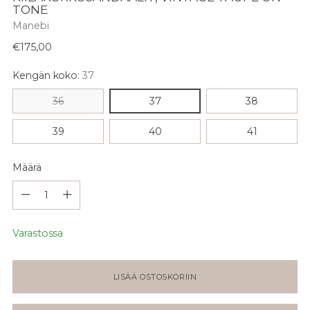
TONE
Manebi
Normaali
€175,00
hinta
Kengän koko:
37
36
37
38
39
40
41
Määrä
Määrä
Varastossa
LISÄÄ OSTOSKORIIN