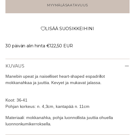
MYYMÄLÄSAATAVUUS
LISÄÄ SUOSIKKEIHINI
30 päivän alin hinta
€122,50 EUR
KUVAUS
Manebin upeat ja naiselliset heart-shaped espadrillot
mokkanahkaa ja juuttia. Kevyet ja mukavat jalassa.
Koot: 36-41
Pohjan korkeus: n. 4,3cm, kantapää n. 11cm
Materiaali: mokkanahka, pohja luonnollista juuttia ohuella
luonnonkumikerroksella.