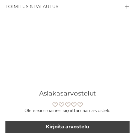
TOIMITUS & PALAUTUS
Lisään
tuotteen
ostoskoriisi
Asiakasarvostelut
Ole ensimmäinen kirjoittamaan arvostelu
Kirjoita arvostelu