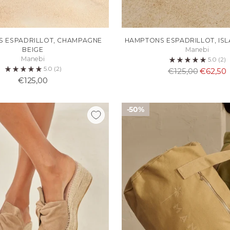
 ESPADRILLOT, CHAMPAGNE
HAMPTONS ESPADRILLOT, IS
BEIGE
Manebi
Manebi
5.0
(2)
5.0
(2)
Normaali
€125,00
€62,50
€125,00
hinta
50%