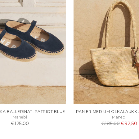
A BALLERINAT, PATRIOT BLUE
PANIER MEDIUM OLKALAUKKU
Manebi
Manebi
Normaali
€125,00
€185,00
€92,50
hinta