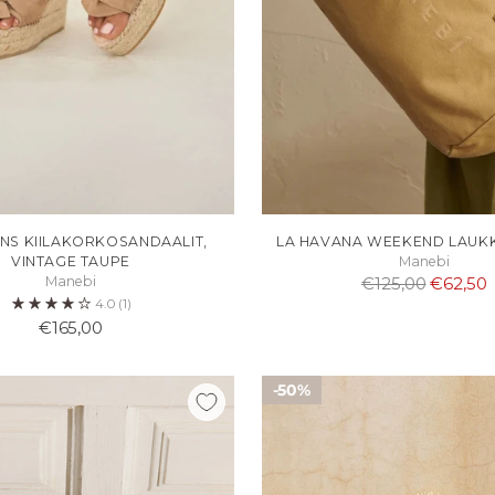
S KIILAKORKOSANDAALIT,
LA HAVANA WEEKEND LAUK
VINTAGE TAUPE
Manebi
Normaali
Manebi
€125,00
€62,50
4.0
(1)
hinta
€165,00
50%