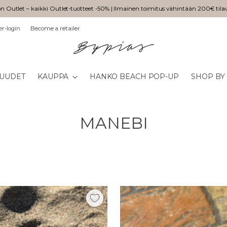
n Outlet – kaikki Outlet-tuotteet -50% | Ilmainen toimitus vähintään 200€ tila
er-login
Become a retailer
UUDET
KAUPPA
HANKO BEACH POP-UP
SHOP BY
MANEBI