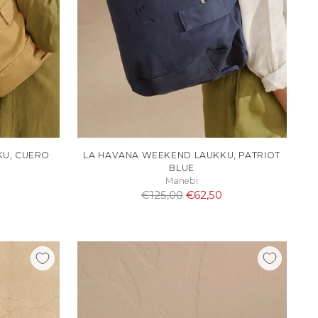
KU, CUERO
LA HAVANA WEEKEND LAUKKU, PATRIOT
BLUE
Manebi
Normaali
€125,00
€62,50
hinta