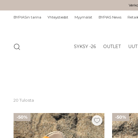
Verko
BYPIASin tarina
Yhteystiedot
Myymälät
BYPIAS News
Retail
SYKSY -26
OUTLET
UUT
20 Tulosta
50%
50%