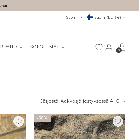
uksiin
Kieli
Valuutta
Suomi
Suomi (EUR €)
 BRAND
KOKOELMAT
0
Järjestä: Aakkosjärjestyksessä A–Ö
50%