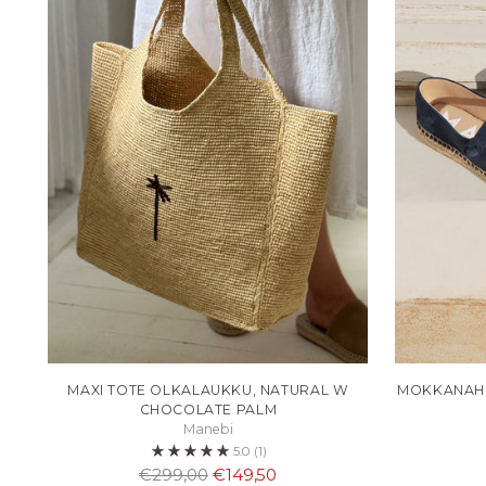
MAXI TOTE OLKALAUKKU, NATURAL W
MOKKANAHK
CHOCOLATE PALM
Manebi
5.0
(1)
Normaali
€299,00
€149,50