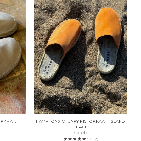
OKKAAT,
HAMPTONS CHUNKY PISTOKKAAT, ISLAND
E
PEACH
Manebi
5.0
(2)