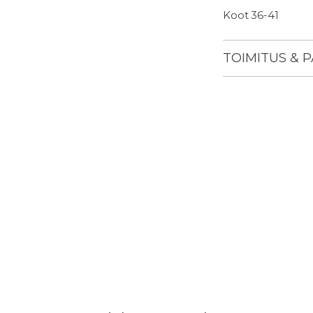
Koot 36-41
TOIMITUS & 
Lisään
tuotteen
ostoskoriisi