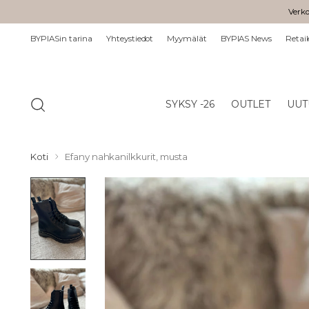
Verko
BYPIASin tarina
Yhteystiedot
Myymälät
BYPIAS News
Retail
SYKSY -26
OUTLET
UUT
Koti
Efany nahkanilkkurit, musta