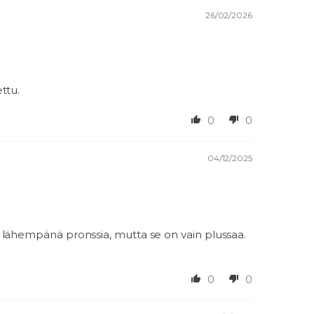
26/02/2026
ttu.
0
0
04/12/2025
kä lähempänä pronssia, mutta se on vain plussaa.
0
0