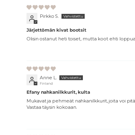
Pirkko S.
Järjettömän kivat bootsit
Olisin ostanut heti toiset, mutta koot ehti loppua
Anne L.
Finland
Efany nahkanilkkurit, kulta
Mukavat ja pehmeät nahkanilkkurit, joita voi pitä
Vastaa täysin kokoaan.