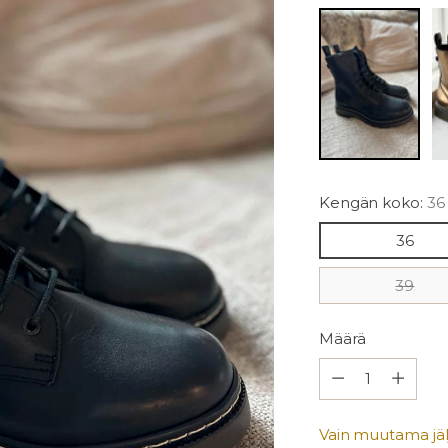
Kengän koko:
36
36
39
Määrä
Määrä
Vain muutama jälj