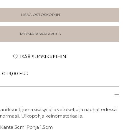
LISÄÄ OSTOSKORIIN
MYYMÄLÄSAATAVUUS
LISÄÄ SUOSIKKEIHINI
a
€119,00 EUR
ilkkurit, jossa sisäsyrjällä vetoketju ja nauhat edessä.
 normaali. Ulkopohja keinomateriaalia.
, Kanta 3cm, Pohja 1,5cm