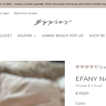
n Outlet – kaikki Outlet-tuotteet -50% | Ilmainen toimitus vähintään 200€ tila
er-login
Become a retailer
UUDET
KAUPPA
HANKO BEACH POP-UP
SHOP BY
12 
EFANY N
Musse & Cloud
Normaali
€119,00
hinta
Color: