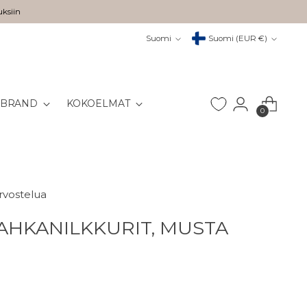
uksiin
Kieli
Valuutta
Suomi
Suomi (EUR €)
 BRAND
KOKOELMAT
0
arvostelua
AHKANILKKURIT, MUSTA