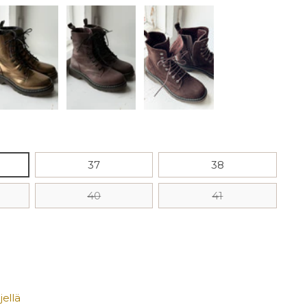
37
38
40
41
ellä