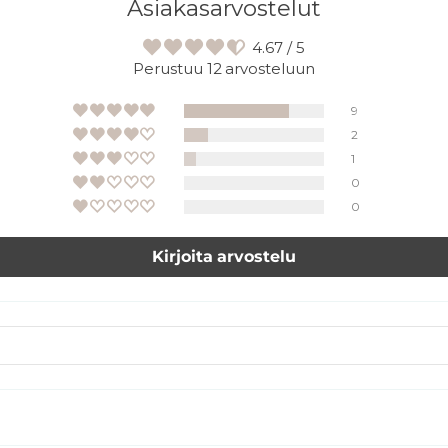
Asiakasarvostelut
4.67 / 5
Perustuu 12 arvosteluun
9
2
1
0
0
Kirjoita arvostelu