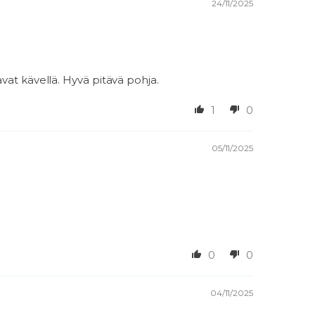
24/11/2025
at kävellä. Hyvä pitävä pohja.
1
0
05/11/2025
0
0
04/11/2025