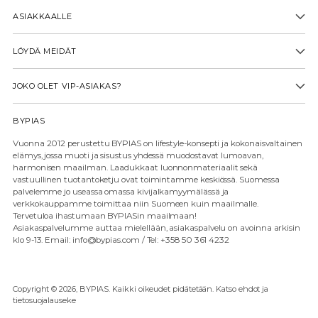
ASIAKKAALLE
LÖYDÄ MEIDÄT
JOKO OLET VIP-ASIAKAS?
BYPIAS
Vuonna 2012 perustettu BYPIAS on lifestyle-konsepti ja kokonaisvaltainen
elämys, jossa muoti ja sisustus yhdessä muodostavat lumoavan,
harmonisen maailman. Laadukkaat luonnonmateriaalit sekä
vastuullinen tuotantoketju ovat toimintamme keskiössä. Suomessa
palvelemme jo useassa omassa kivijalkamyymälässä ja
verkkokauppamme toimittaa niin Suomeen kuin maailmalle.
Tervetuloa ihastumaan BYPIASin maailmaan!
Asiakaspalvelumme auttaa mielellään, asiakaspalvelu on avoinna arkisin
klo 9-13. Email: info@bypias.com / Tel: +358 50 361 4232
Copyright © 2026,
BYPIAS
. Kaikki oikeudet pidätetään. Katso ehdot ja
tietosuojalauseke