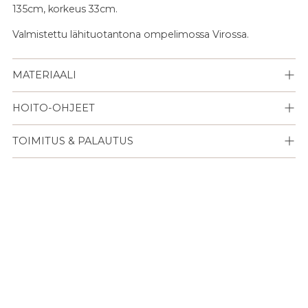
135cm, korkeus 33cm.
Valmistettu lähituotantona ompelimossa Virossa.
MATERIAALI
HOITO-OHJEET
TOIMITUS & PALAUTUS
Lisään
tuotteen
ostoskoriisi