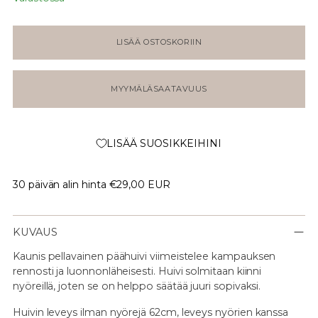
LISÄÄ OSTOSKORIIN
MYYMÄLÄSAATAVUUS
LISÄÄ SUOSIKKEIHINI
30 päivän alin hinta
€29,00 EUR
KUVAUS
Kaunis pellavainen päähuivi viimeistelee kampauksen
rennosti ja luonnonläheisesti. Huivi solmitaan kiinni
nyöreillä, joten se on helppo säätää juuri sopivaksi.
Huivin leveys ilman nyörejä 62cm, leveys nyörien kanssa