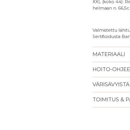
XXL (koko 44): R
helmaan n. 66,5
Valmistettu lähi
Sertifioidusta B
MATERIAALI
HOITO-OHJE
VÄRISÄVYISTÄ
TOIMITUS & 
Lisään
tuotteen