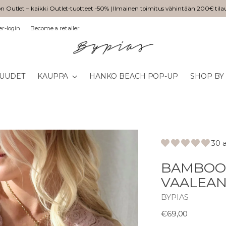
n Outlet – kaikki Outlet-tuotteet -50% | Ilmainen toimitus vähintään 200€ tila
er-login
Become a retailer
UUDET
KAUPPA
HANKO BEACH POP-UP
SHOP BY
30 
BAMBOO 
VAALEA
BYPIAS
Normaali
€69,00
hinta