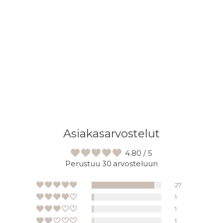
ostoskoriisi
Asiakasarvostelut
4.80 / 5
Perustuu 30 arvosteluun
27
1
1
1