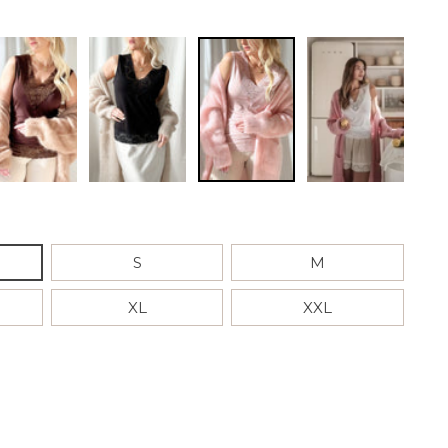
S
M
XL
XXL