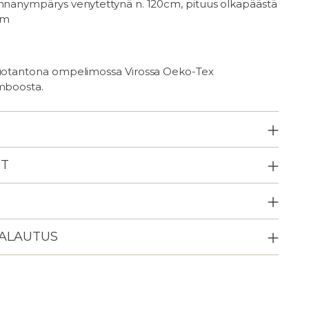
innanympärys venytettynä n. 120cm, pituus olkapäästä
cm
tuotantona ompelimossa Virossa Oeko-Tex
amboosta.
ET
PALAUTUS