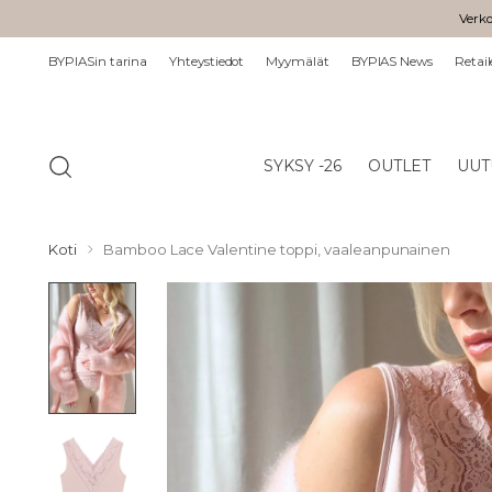
Verko
BYPIASin tarina
Yhteystiedot
Myymälät
BYPIAS News
Retail
SYKSY -26
OUTLET
UUT
Koti
Bamboo Lace Valentine toppi, vaaleanpunainen