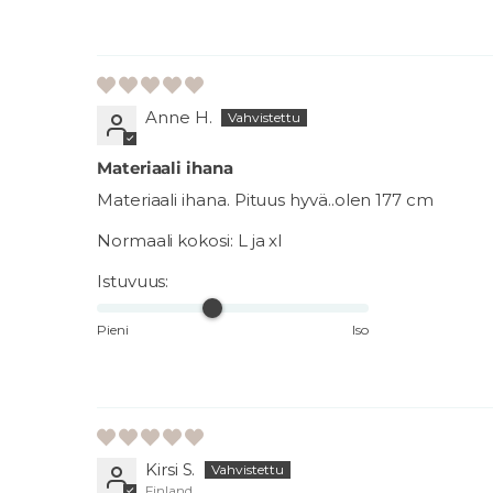
Anne H.
Materiaali ihana
Materiaali ihana. Pituus hyvä..olen 177 cm
Normaali kokosi:
L ja xl
Istuvuus:
Pieni
Iso
Kirsi S.
Finland