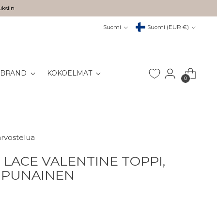
uksiin
Kieli
Valuutta
Suomi
Suomi (EUR €)
 BRAND
KOKOELMAT
0
arvostelua
LACE VALENTINE TOPPI,
NPUNAINEN