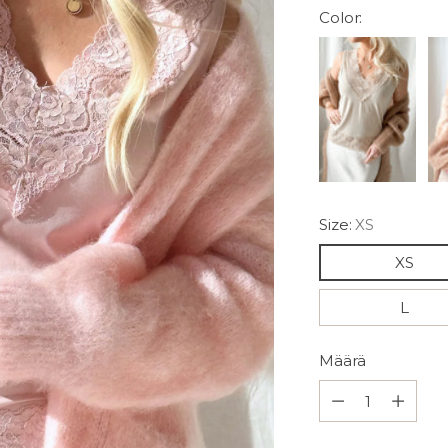
Color:
Size:
XS
XS
L
Määrä
Määrä