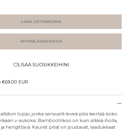
LISÄÄ OSTOSKORIIN
MYYMÄLÄSAATAVUUS
LISÄÄ SUOSIKKEIHINI
a
€69,00 EUR
liston toppi,
jonka sensuelli leveä pitsi kiertää koko
kään v-aukoksi. Bambootrikoo on kuin silkkiä iholla,
ja hengittävä. Kauniit pitsit on joustavat, laadukkaat
.