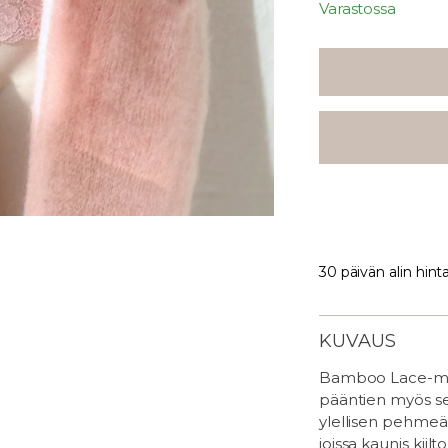
Varastossa
30 päivän alin hint
KUVAUS
Bamboo Lace-mal
pääntien myös sel
ylellisen pehmeä 
joissa kaunis kiilto