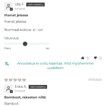
Ulla F.
Finland
Ihanat jalassa
Ihanat jalassa.
Normaali kokosi:
xl - xxl
Istuvuus:
Pieni
Iso
0
0
Arvostelua ei voitu kääntää. Yritä myöhemmin
uudelleen
07/11/2025
Erika A.
Finland
Bamboot, rakastan niitä
Bambot