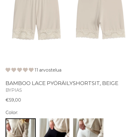
11 arvostelua
BAMBOO LACE PYÖRÄILYSHORTSIT, BEIGE
BYPIAS
Normaali
€59,00
hinta
Color: