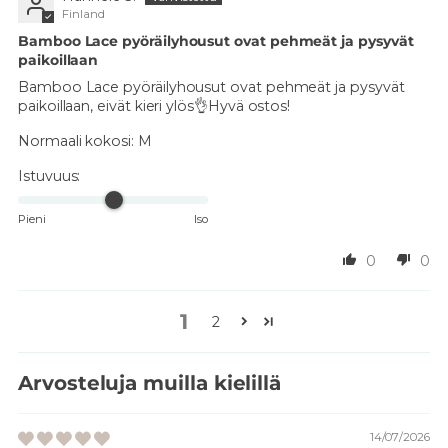
Finland
Bamboo Lace pyöräilyhousut ovat pehmeät ja pysyvät
paikoillaan
Bamboo Lace pyöräilyhousut ovat pehmeät ja pysyvät
paikoillaan, eivät kieri ylös👌Hyvä ostos!
Normaali kokosi:
M
Istuvuus:
Pieni
Iso
0
0
1
2
Arvosteluja muilla kielillä
14/07/2026