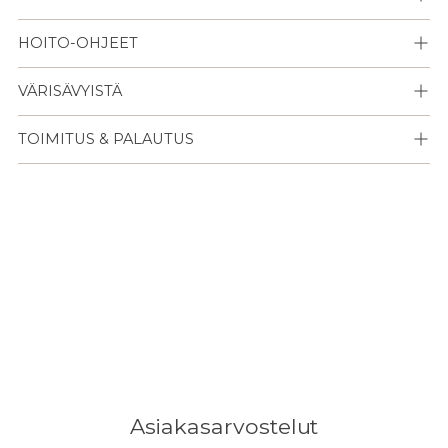
HOITO-OHJEET
VÄRISÄVYISTÄ
TOIMITUS & PALAUTUS
Lisään
tuotteen
ostoskoriisi
Asiakasarvostelut