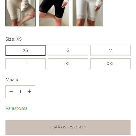
Size:
XS
XS
S
M
L
XL
XXL
Määrä
Määrä
Varastossa
LISÄÄ OSTOSKORIIN