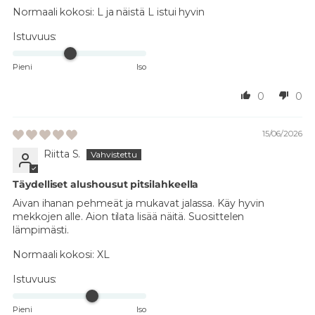
Normaali kokosi:
L ja näistä L istui hyvin
Istuvuus:
Pieni
Iso
0
0
15/06/2026
Riitta S.
Täydelliset alushousut pitsilahkeella
Aivan ihanan pehmeät ja mukavat jalassa. Käy hyvin
mekkojen alle. Aion tilata lisää näitä. Suosittelen
lämpimästi.
Normaali kokosi:
XL
Istuvuus:
Pieni
Iso