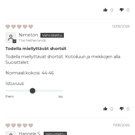
0
0
12/06/2026
Nimetön
The Netherlands
Todella miellyttävät shortsit
Todella miellyttävät shortsit. Kotoiluun ja mekkojen alla.
Suosittelet.
Normaali kokosi:
44-46
Istuvuus:
Pieni
Iso
0
0
11/06/2026
Hannele S.