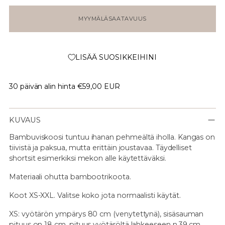
MYYMÄLÄSAATAVUUS
LISÄÄ SUOSIKKEIHINI
30 päivän alin hinta
€59,00 EUR
KUVAUS
Bambuviskoosi tuntuu ihanan pehmeältä iholla. Kangas on
tiivistä ja paksua, mutta erittäin joustavaa. Täydelliset
shortsit esimerkiksi mekon alle käytettäväksi.
Materiaali ohutta bambootrikoota.
Koot XS-XXL. Valitse koko jota normaalisti käytät.
XS: vyötärön ympärys 80 cm (venytettynä), sisäsauman
pituus on 18 cm, pituus vyötäröltä lahkeeseen n.39 cm