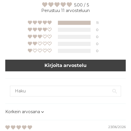
5.00 / 5
Perustuu 11 arvosteluun
11
0
0
0
0
Kirjoita arvostelu
Sort by
23/06/2026