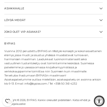
ASIAKKAALLE
LÖYDÄ MEIDÄT
JOKO OLET VIP-ASIAKAS?
BYPIAS
Vuonna 2012 perustettu BYPIAS on lifestyle-konsepti ja kokonaisvaltainen
elämys, jossa muoti ja sisustus yhdessä muodostavat lumoavan,
harmonisen maailman. Laadukkaat luonnonmateriaalit sekä
vastuullinen tuotantoketju ovat toimintamme keskiössä. Suomessa
palvelemme jo useassa omassa kivijalkamyymälässä ja
verkkokauppamme toimittaa niin Suomeen kuin maailmalle.
Tervetuloa ihastumaan BYPIASin maailmaan!
Asiakaspalvelumme auttaa mielellään, asiakaspalvelu on avoinna arkisin
klo 9-13. Email: info@bypias.com / Tel: +358 50 361 4232
Copyright © 2026,
BYPIAS
. Kaikki oikeudet pidätetään. Katso ehdot ja
0
tietosuojalauseke