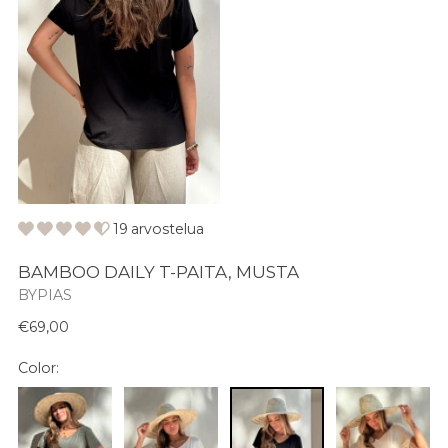
19 arvostelua
BAMBOO DAILY T-PAITA, MUSTA
BYPIAS
Normaali
€69,00
hinta
Color: