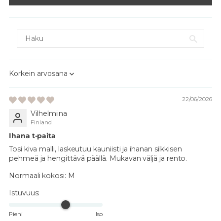
Sort by
22/06/2026
Vilhelmiina
Finland
Ihana t-paita
Tosi kiva malli, laskeutuu kauniisti ja ihanan silkkisen
pehmeä ja hengittävä päällä. Mukavan väljä ja rento.
Normaali kokosi:
M
Istuvuus:
Pieni
Iso