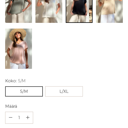
Koko:
S/M
S/M
L/XL
Määrä
Määrä