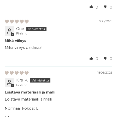
0
0
13/06/2026
One
Finland
Mikä viileys
Mikä viileys paidassa!
0
0
18/03/2026
Kirsi K.
Finland
Loistava materiaali ja malli
Loistava materiaali ja malli.
Normaali kokosi:
L