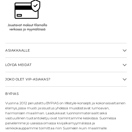
ASIAKKAALLE
LÖYDÄ MEIDÄT
JOKO OLET VIP-ASIAKAS?
BYPIAS
Vuonna 2012 perustettu BYPIAS on lifestyle-konsepti ja kokonaisvaltainen
elämys, jossa muoti ja sisustus yhdessä muodostavat lumoavan,
harmonisen maailman. Laadukkaat luonnonmateriaalit sekä
vastuullinen tuotantoketju ovat toimintamme keskiössä. Suomessa
palvelemme jo useassa omassa kivijalkamyymälässä ja
verkkokauppamme toimittaa niin Suomeen kuin maailmalle.