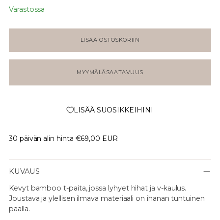
Varastossa
LISÄÄ OSTOSKORIIN
MYYMÄLÄSAATAVUUS
LISÄÄ SUOSIKKEIHINI
30 päivän alin hinta
€69,00 EUR
KUVAUS
Kevyt bamboo t-paita, jossa lyhyet hihat ja v-kaulus.
Joustava ja ylellisen ilmava materiaali on ihanan tuntuinen
päällä.