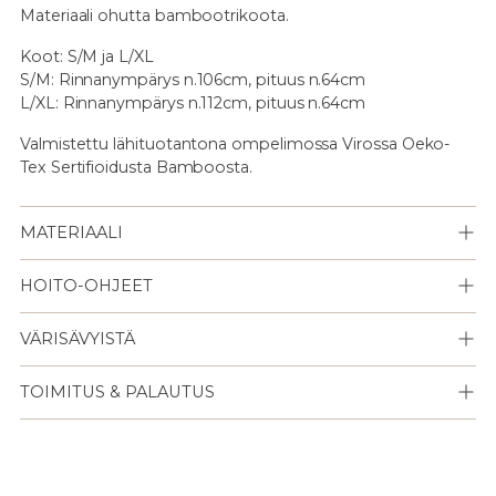
Materiaali ohutta bambootrikoota.
Koot: S/M ja L/XL
S/M: Rinnanympärys n.106cm, pituus n.64cm
L/XL: Rinnanympärys n.112cm, pituus n.64cm
Valmistettu lähituotantona ompelimossa Virossa Oeko-
Tex Sertifioidusta Bamboosta.
MATERIAALI
HOITO-OHJEET
VÄRISÄVYISTÄ
TOIMITUS & PALAUTUS
Lisään
tuotteen