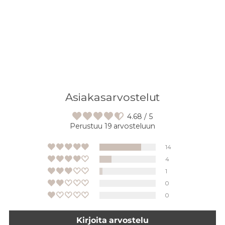
ostoskoriisi
Asiakasarvostelut
4.68 / 5
Perustuu 19 arvosteluun
14
4
1
0
0
Kirjoita arvostelu