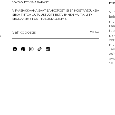
JOKO OLET VIP-ASIAKAS?
BYP
VIP-ASIAKKAANA SAAT SÄHKÖPOSTIISI ERIKOISTARJOUKSIA
Vuo
SEKÄ TIETOA UUTUUSTUOTTEISTA ENNEN MUITA. LIITY
kok
SEURAAMME POSTITUSLISTALLEMME.
muo
Laa
Sähköpostisi
tuo
TILAA
a
pal
ver
maa
Ter
Asi
avo
50 