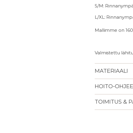
S/M: Rinnanympär
L/XL: Rinnanympä
Mallimme on 160
Valmistettu lähi
MATERIAALI
HOITO-OHJE
TOIMITUS & 
Lisään
tuotteen