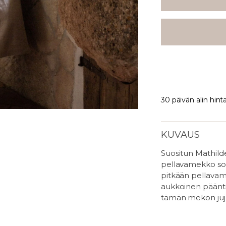
30 päivän alin hint
KUVAUS
Suositun Mathild
pellavamekko sopi
pitkään pellava
aukkoinen pääntie
tämän mekon juj