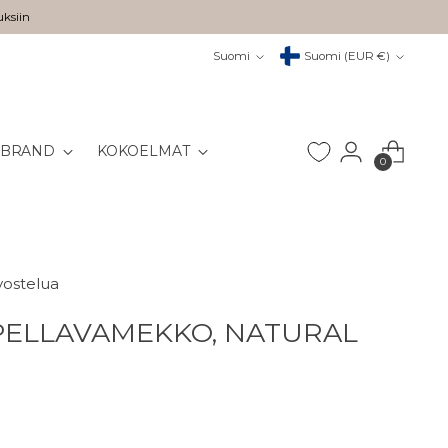
uksiin
Kieli
Valuutta
Suomi
Suomi (EUR €)
 BRAND
KOKOELMAT
0
vostelua
PELLAVAMEKKO, NATURAL