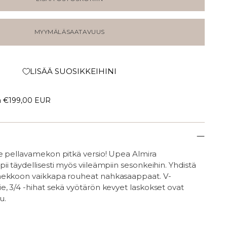
MYYMÄLÄSAATAVUUS
LISÄÄ SUOSIKKEIHINI
a
€199,00 EUR
e pellavamekon pitkä versio! Upea Almira
i täydellisesti myös viileämpiin sesonkeihin. Yhdistä
mekkoon vaikkapa rouheat nahkasaappaat. V-
, 3/4 -hihat sekä vyötärön kevyet laskokset ovat
u.