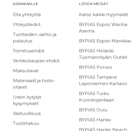
ASIAKKAALLE
LÖYDÄ MEIDÄT
Ota yhteyttä
Katso kaikki myymälät
Yhteystiedot
BYPIAS Espoo Wanha
Asema
Tuotteiden vaihto ja
palautus
BYPIAS Espoo Mankka
Toimitusehdot
BYPIAS Helsinki
Tuomarinkylän Outlet
Verkkokaupan ehdot
BYPIAS Porvoo
Maksutavat
BYPIAS Tampere
Materiaalit ja hoito-
Lapinniemen Kartano
ohjeet
BYPIAS Turku
Usein kysytyt
Kuninkojankaari
kysymykset
BYPIAS Oulu
Vastuullisuus
BYPIAS Hanko
Tuotetakuu
BYPIAS Hanko Beach