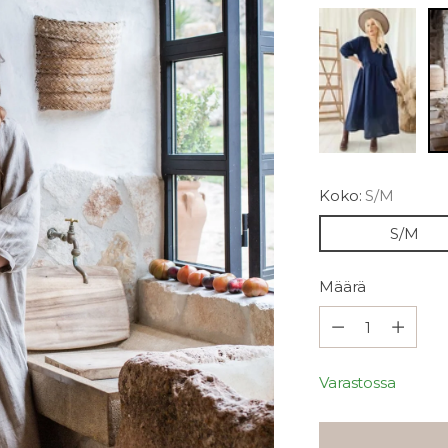
Koko:
S/M
S/M
Määrä
Määrä
Varastossa