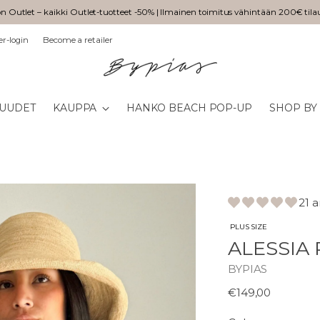
n Outlet – kaikki Outlet-tuotteet -50% | Ilmainen toimitus vähintään 200€ tila
er-login
Become a retailer
UUDET
KAUPPA
HANKO BEACH POP-UP
SHOP BY
21 
PLUS SIZE
ALESSIA
BYPIAS
Normaali
€149,00
hinta