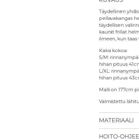
Täydellinen yhdis
pellavakangas hen
täydellisen valin
kauniit frillat he
ilmeen, kun taas 
Kaksi kokoa:
S/M: rinnanympär
hihan pituus 41c
L/XL:
rinnanympär
hihan pituus 43
Malli on 177cm pi
Valmistettu lähi
MATERIAALI
HOITO-OHJE