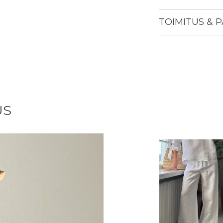
TOIMITUS & 
Lisään
tuotteen
ostoskoriisi
US