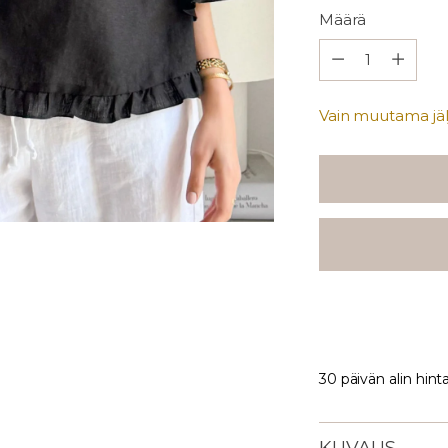
Määrä
Määrä
Vain muutama jälj
30 päivän alin hint
KUVAUS