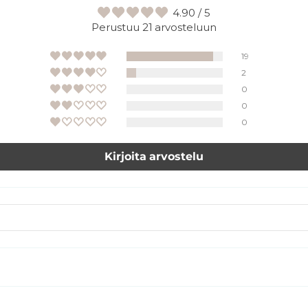
4.90 / 5
Perustuu 21 arvosteluun
19
2
0
0
0
Kirjoita arvostelu