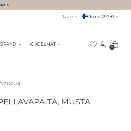
uksiin
Kieli
Valuutta
Suomi
Suomi (EUR €)
 BRAND
KOKOELMAT
0
arvostelua
 PELLAVAPAITA, MUSTA