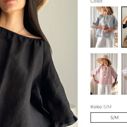
Color:
Koko:
S/M
S/M