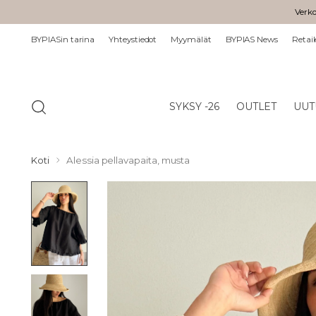
Verko
BYPIASin tarina
Yhteystiedot
Myymälät
BYPIAS News
Retail
SYKSY -26
OUTLET
UUT
Koti
Alessia pellavapaita, musta