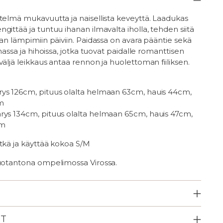
telmä mukavuutta ja naisellista keveyttä. Laadukas
gittää ja tuntuu ihanan ilmavalta iholla, tehden siitä
nan lämpimiin päiviin. Paidassa on avara pääntie sekä
lmassa ja hihoissa, jotka tuovat paidalle romanttisen
väljä leikkaus antaa rennon ja huolettoman fiiliksen.
ys 126cm, pituus olalta helmaan 63cm, hauis 44cm,
m
ys 134cm, pituus olalta helmaan 65cm, hauis 47cm,
cm
tkä ja käyttää kokoa S/M
tuotantona ompelimossa Virossa.
ET