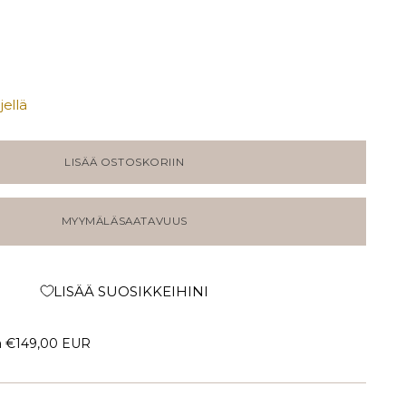
ellä
LISÄÄ OSTOSKORIIN
MYYMÄLÄSAATAVUUS
LISÄÄ SUOSIKKEIHINI
a
€149,00 EUR