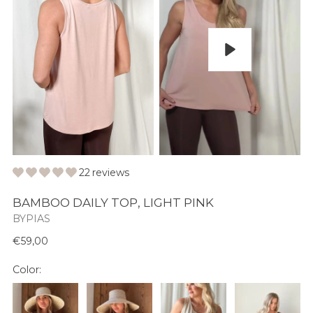
Play
22 reviews
BAMBOO DAILY TOP, LIGHT PINK
BYPIAS
Normaali
€59,00
hinta
Color: