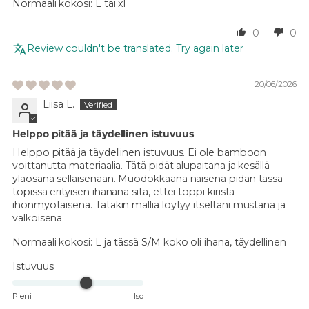
Normaali kokosi:
L tai xl
0
0
Review couldn't be translated. Try again later
20/06/2026
Liisa L.
Helppo pitää ja täydellinen istuvuus
Helppo pitää ja täydellinen istuvuus. Ei ole bamboon
voittanutta materiaalia. Tätä pidät alupaitana ja kesällä
yläosana sellaisenaan. Muodokkaana naisena pidän tässä
topissa erityisen ihanana sitä, ettei toppi kiristä
ihonmyötäisenä. Tätäkin mallia löytyy itseltäni mustana ja
valkoisena
Normaali kokosi:
L ja tässä S/M koko oli ihana, täydellinen
Istuvuus:
Pieni
Iso