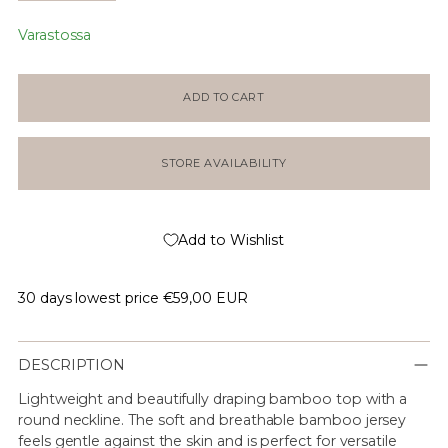
Varastossa
ADD TO CART
STORE AVAILABILITY
Add to Wishlist
30 days lowest price
€59,00 EUR
DESCRIPTION
Lightweight and beautifully draping bamboo top with a
round neckline. The soft and breathable bamboo jersey
feels gentle against the skin and is perfect for versatile