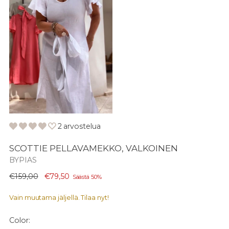
2 arvostelua
SCOTTIE PELLAVAMEKKO, VALKOINEN
BYPIAS
Normaali
€159,00
€79,50
Säästä 50%
hinta
Vain muutama jäljellä. Tilaa nyt!
Color: