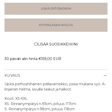
LISÄÄ OSTOSKORIIN
MYYMÄLÄSAATAVUUS
LISÄÄ SUOSIKKEIHINI
30 päivän alin hinta
€159,00 EUR
KUVAUS
Upea perhoshihainen pellavamekko, jossa mukana vyö. A-
linjainen helma, sivuilla taskut ja halkiot.
Koot: XS-XXL
XS: Rinnanympärys n.93cm, pituus 117cm
S: Rinnanympärys n.98cm, pituus 118cm