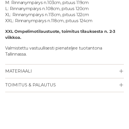
M: Rinnanympärys n.103cm, pituus 119cm
L: Rinnanympärys n.108cm, pituus 120cm
XL: Rinnanympärys n.113cm, pituus 122cm
XXL: Rinnanympärys n.118cm, pituus 124cm
XXL Ompelimotilaustuote, toimitus tilauksesta n. 2-3
viikkoa.
Valmistettu vastuullisesti pienateljee tuotantona
Tallinnassa.
MATERIAALI
TOIMITUS & PALAUTUS
Lisään
tuotteen
ostoskoriisi