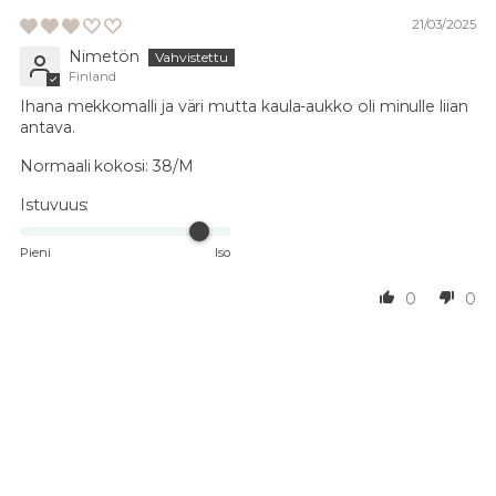
21/03/2025
Nimetön
Finland
Ihana mekkomalli ja väri mutta kaula-aukko oli minulle liian
antava.
Normaali kokosi:
38/M
Istuvuus:
Pieni
Iso
0
0