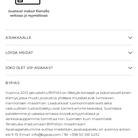
ASIAKKAALLE
LÖYDÄ MEIDÄT
JOKO OLET VIP-ASIAKAS?
BYPIAS
Vuonna 2012 perustettu BYPIAS on lifestyle-konsepti ja kokonaisvaltainen
elämys, jossa muoti ja sisustus yhdessä muodostavat lumoavan,
harmonisen maailman. Laadukkaat luonnonmateriaalit sekä
vastuullinen tuotantoketju ovat toimintamme keskiössä. Suomessa
palvelemme jo useassa omassa kivijalkamyymälässä ja
verkkokauppamme toimittaa niin Suomeen kuin maailmalle.
Tervetuloa ihastumaan BYPIASin maailmaan!
Asiakaspalvelumme auttaa mielellään, asiakaspalvelu on avoinna arkisin
klo 9-13. Email: info@bypias.com / Tel: +358 50 361 4232