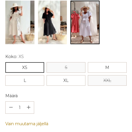
Koko:
XS
XS
S
M
L
XL
XXL
Määrä
Määrä
Vain muutama jäljellä