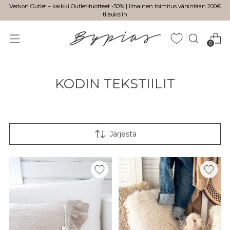
Verkon Outlet – kaikki Outlet-tuotteet -50% | Ilmainen toimitus vähintään 200€
tilauksiin
0
KODIN TEKSTIILIT
Järjestä