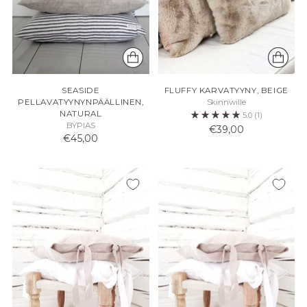
SEASIDE
FLUFFY KARVATYYNY, BEIGE
PELLAVATYYNYNPÄÄLLINEN,
Skinnwille
NATURAL
5.0
(1)
BYPIAS
€39,00
€45,00