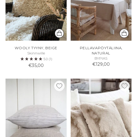
WOOLY TYYNY, BEIGE
PELLAVAPÖYTÄLIINA,
Skinnwille
NATURAL
BYPIAS
5.0
(1)
€129,00
€35,00