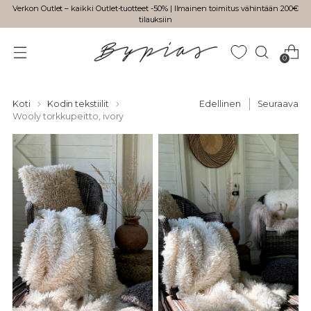
Verkon Outlet – kaikki Outlet-tuotteet -50% | Ilmainen toimitus vähintään 200€
tilauksiin
0
Koti
Kodin tekstiilit
Edellinen
Seuraava
Wooly torkkupeitto, ivory