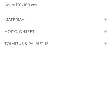
Koko: 120x180 cm
MATERIAALI
HOITO-OHJEET
TOIMITUS & PALAUTUS
Lisään
tuotteen
ostoskoriisi