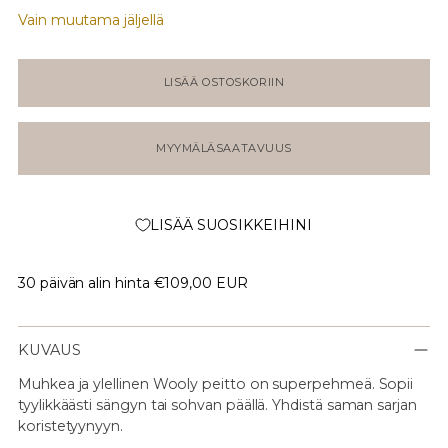
Vain muutama jäljellä
LISÄÄ OSTOSKORIIN
MYYMÄLÄSAATAVUUS
LISÄÄ SUOSIKKEIHINI
30 päivän alin hinta
€109,00 EUR
KUVAUS
Muhkea ja ylellinen Wooly peitto on superpehmeä. Sopii
tyylikkäästi sängyn tai sohvan päällä. Yhdistä saman sarjan
koristetyynyyn.