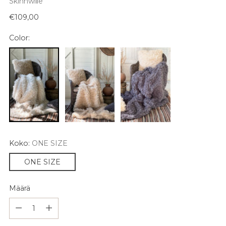
Skinnwille
Normaali
€109,00
hinta
Color:
Koko:
ONE SIZE
ONE SIZE
Määrä
Määrä