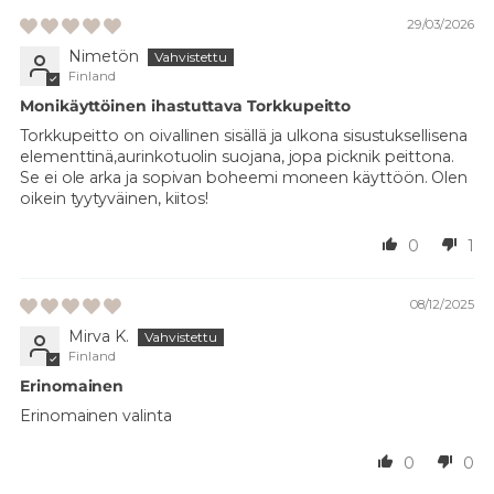
29/03/2026
Nimetön
Finland
Monikäyttöinen ihastuttava Torkkupeitto
Torkkupeitto on oivallinen sisällä ja ulkona sisustuksellisena
elementtinä,aurinkotuolin suojana, jopa picknik peittona.
Se ei ole arka ja sopivan boheemi moneen käyttöön. Olen
oikein tyytyväinen, kiitos!
0
1
08/12/2025
Mirva K.
Finland
Erinomainen
Erinomainen valinta
0
0