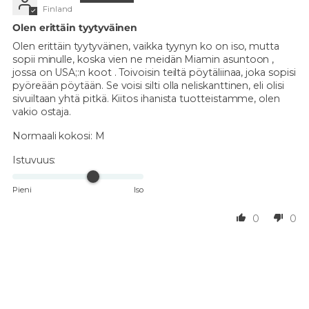
Finland
Olen erittäin tyytyväinen
Olen erittäin tyytyväinen, vaikka tyynyn ko on iso, mutta
sopii minulle, koska vien ne meidän Miamin asuntoon ,
jossa on USA;:n koot . Toivoisin teiltä pöytäliinaa, joka sopisi
pyöreään pöytään. Se voisi silti olla neliskanttinen, eli olisi
sivuiltaan yhtä pitkä. Kiitos ihanista tuotteistamme, olen
vakio ostaja.
Normaali kokosi:
M
Istuvuus:
Pieni
Iso
0
0