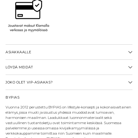
ASIAKKAALLE
LÖYDÄ MEIDÄT
JOKO OLET VIP-ASIAKAS?
BYPIAS
Vuonna 2012 perustettu BYPIAS on lifestyle-konsepti ja kokonaisvaltainen
elämys, jossa muoti ja sisustus yhdessä muodostavat lumoavan,
harmonisen maailman. Laadukkaat luonnonmateriaalit sekä
vastuullinen tuotantoketju ovat toimintamme keskiössä. Suomessa
palvelemme jo useassa omassa kivijalkamyymälässä ja
verkkokauppamme toimittaa niin Suomeen kuin maailmalle.