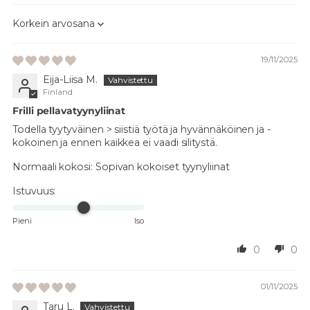
Sort by
19/11/2025
Eija-Liisa M.
Finland
Frilli pellavatyynyliinat
Todella tyytyväinen > siistiä työtä ja hyvännäköinen ja -
kokoinen ja ennen kaikkea ei vaadi silitystä.
Normaali kokosi:
Sopivan kokoiset tyynyliinat
Istuvuus:
Pieni
Iso
0
0
01/11/2025
Taru L.