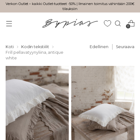
Verkon Outlet – kaikki Outlet-tuotteet -50% | Ilmainen toimitus vähintään 200€
tilauksiin
0
Koti
Kodin tekstiilit
Edellinen
Seuraava
Frill pellavatyynyliina, antique
white