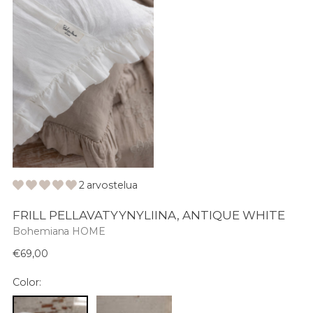
2 arvostelua
FRILL PELLAVATYYNYLIINA, ANTIQUE WHITE
Bohemiana HOME
Normaali
€69,00
hinta
Color: