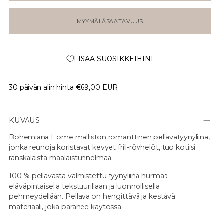
MYYMÄLÄSAATAVUUS
LISÄÄ SUOSIKKEIHINI
30 päivän alin hinta
€69,00 EUR
KUVAUS
Bohemiana Home malliston romanttinen pellavatyynyliina,
jonka reunoja koristavat kevyet frill-röyhelöt, tuo kotiisi
ranskalaista maalaistunnelmaa.
100 % pellavasta valmistettu tyynyliina hurmaa
eläväpintaisella tekstuurillaan ja luonnollisella
pehmeydellään. Pellava on hengittävä ja kestävä
materiaali, joka paranee käytössä.