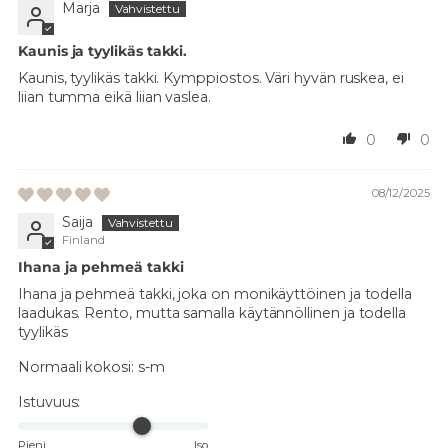
Marja
Kaunis ja tyylikäs takki.
Kaunis, tyylikäs takki. Kymppiostos. Väri hyvän ruskea, ei
liian tumma eikä liian vaslea.
0
0
08/12/2025
Saija
Finland
Ihana ja pehmeä takki
Ihana ja pehmeä takki, joka on monikäyttöinen ja todella
laadukas. Rento, mutta samalla käytännöllinen ja todella
tyylikäs
Normaali kokosi:
s-m
Istuvuus:
Pieni
Iso