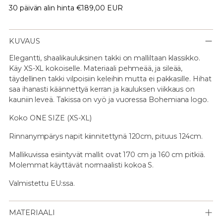
30 päivän alin hinta
€189,00 EUR
KUVAUS
Elegantti, shaalikauluksinen takki on malliltaan klassikko.
Käy XS-XL kokoiselle. Materiaali pehmeää, ja sileää,
täydellinen takki vilpoisiin keleihin mutta ei pakkasille. Hihat
saa ihanasti käännettyä kerran ja kauluksen viikkaus on
kauniin leveä. Takissa on vyö ja vuoressa Bohemiana logo.
Koko ONE SIZE (XS-XL)
Rinnanympärys napit kiinnitettynä 120cm, pituus 124cm.
Mallikuvissa esiintyvät mallit ovat 170 cm ja 160 cm pitkiä.
Molemmat käyttävät normaalisti kokoa S.
Valmistettu EU:ssa.
MATERIAALI