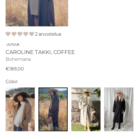
2 arvostelua
UUTUUS
CAROLINE TAKKI, COFFEE
Bohemiana
Normaali
€189,00
hinta
Color: