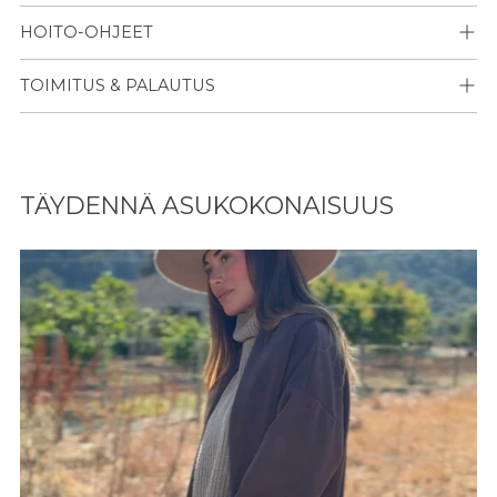
HOITO-OHJEET
TOIMITUS & PALAUTUS
Lisään
tuotteen
TÄYDENNÄ ASUKOKONAISUUS
ostoskoriisi