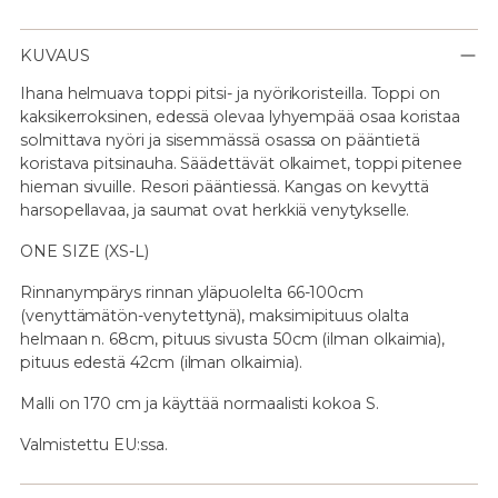
KUVAUS
Ihana helmuava toppi pitsi- ja nyörikoristeilla. Toppi on
kaksikerroksinen, edessä olevaa lyhyempää osaa koristaa
solmittava nyöri ja sisemmässä osassa on pääntietä
koristava pitsinauha. Säädettävät olkaimet, toppi pitenee
hieman sivuille. Resori pääntiessä.
Kangas on kevyttä
harsopellavaa, ja saumat ovat herkkiä venytykselle.
ONE SIZE (XS-L)
Rinnanympärys rinnan yläpuolelta 66-100cm
(venyttämätön-venytettynä), maksimipituus olalta
helmaan n. 68cm, pituus sivusta 50cm (ilman olkaimia),
pituus edestä 42cm (ilman olkaimia).
Malli on 170 cm ja käyttää normaalisti kokoa S.
Valmistettu EU:ssa.