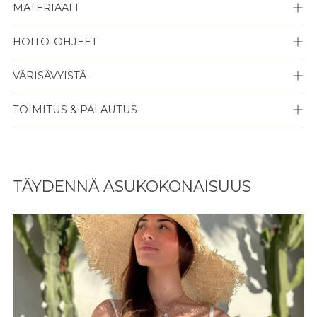
MATERIAALI
HOITO-OHJEET
VÄRISÄVYISTÄ
TOIMITUS & PALAUTUS
Lisään
tuotteen
TÄYDENNÄ ASUKOKONAISUUS
ostoskoriisi