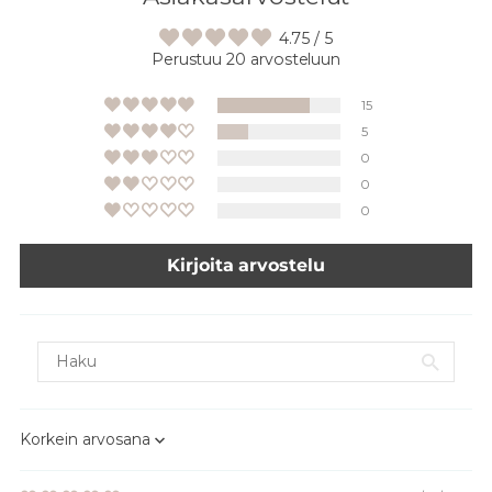
4.75 / 5
Perustuu 20 arvosteluun
15
5
0
0
0
Kirjoita arvostelu
Sort by