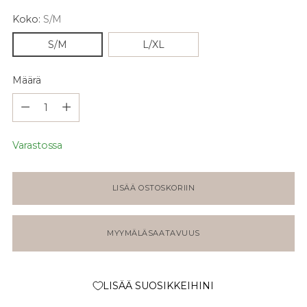
Koko:
S/M
S/M
L/XL
Määrä
Määrä
Varastossa
LISÄÄ OSTOSKORIIN
MYYMÄLÄSAATAVUUS
LISÄÄ SUOSIKKEIHINI