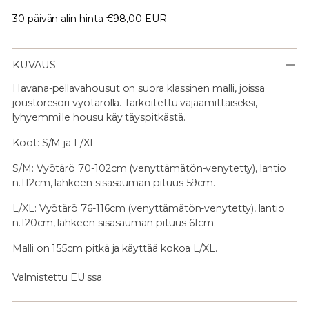
30 päivän alin hinta
€98,00 EUR
KUVAUS
Havana-pellavahousut on suora klassinen malli, joissa
joustoresori vyötäröllä. Tarkoitettu vajaamittaiseksi,
lyhyemmille housu käy täyspitkästä.
Koot: S/M ja L/XL
S/M: Vyötärö 70-102cm (venyttämätön-venytetty), lantio
n.112cm, lahkeen sisäsauman pituus 59cm.
L/XL: Vyötärö 76-116cm
(venyttämätön-venytetty), lantio
n.120cm, lahkeen sisäsauman pituus 61cm.
Malli on 155cm pitkä ja käyttää kokoa L/XL.
Valmistettu EU:ssa.