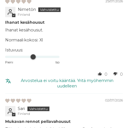
25/07/2026
Nimetön
Finland
Ihanat kesähousut
Ihanat kesähousut.
Normaali kokosi:
Xl
Istuvuus:
Pieni
Iso
0
0
Arvostelua ei voitu kääntää. Yritä myöhemmin
uudelleen
02/07/2026
Sari
Finland
Mukavan rennot pellavahousut