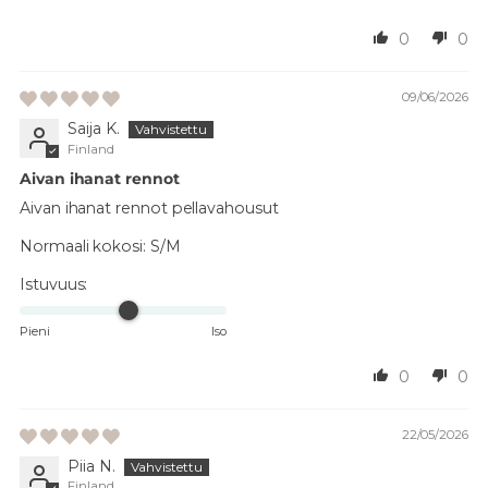
0
0
09/06/2026
Saija K.
Finland
Aivan ihanat rennot
Aivan ihanat rennot pellavahousut
Normaali kokosi:
S/M
Istuvuus:
Pieni
Iso
0
0
22/05/2026
Piia N.
Finland