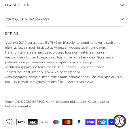
LÖYDÄ MEIDÄT
JOKO OLET VIP-ASIAKAS?
BYPIAS
Vuonna 2012 perustettu BYPIAS on lifestyle-konsepti ja kokonaisvaltainen
elämys, jossa muoti ja sisustus yhdessä muodostavat lumoavan,
harmonisen maailman. Laadukkaat luonnonmateriaalit sekä
vastuullinen tuotantoketju ovat toimintamme keskiössä. Suomessa
palvelemme jo useassa omassa kivijalkamyymälässä ja
verkkokauppamme toimittaa niin Suomeen kuin maailmalle.
Tervetuloa ihastumaan BYPIASin maailmaan!
Asiakaspalvelumme auttaa mielellään, asiakaspalvelu on avoinna arkisin
klo 9-13. Email: info@bypias.com / Tel: +358 50 361 4232
Copyright © 2026,
BYPIAS
. Kaikki oikeudet pidätetään. Katso ehdot ja
tietosuojalauseke
0