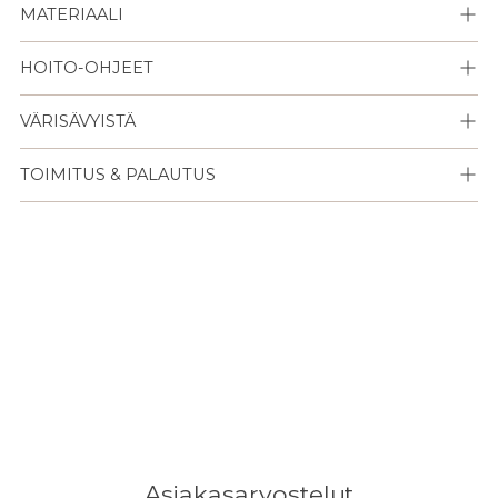
MATERIAALI
HOITO-OHJEET
VÄRISÄVYISTÄ
TOIMITUS & PALAUTUS
Lisään
tuotteen
ostoskoriisi
Asiakasarvostelut