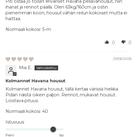
Piti ostaa jo toiset eriväriset Havana pellavahousut, niin
ihanat ja rennot päällä. Olen 63kg/160cm ja ostin
pienemmän koon, housut vähän reilun kokoiset mutta ei
haittaa.
Normaali kokosi:
S-m
0
0
29/06/2026
Mia E.
Kolmannet Havana housut
Kolmannet Havana housut, tällä kertaa värissä hiekka.
Pidän näistä oikein paljon. Rennot, mukavat housut.
Loistava pituus.
Normaali kokosi:
40
Istuvuus:
Pieni
Iso