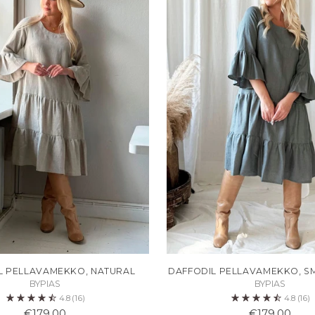
L PELLAVAMEKKO, NATURAL
DAFFODIL PELLAVAMEKKO, S
BYPIAS
BYPIAS
4.8
(16)
4.8
(16)
€179,00
€179,00