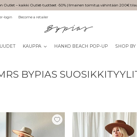
n Outlet – kaikki Outlet-tuotteet -50% | Ilmainen toimitus vähintään 200€ tila
er-login
Become a retailer
UUDET
KAUPPA
HANKO BEACH POP-UP
SHOP BY
MRS BYPIAS SUOSIKKITYYLI