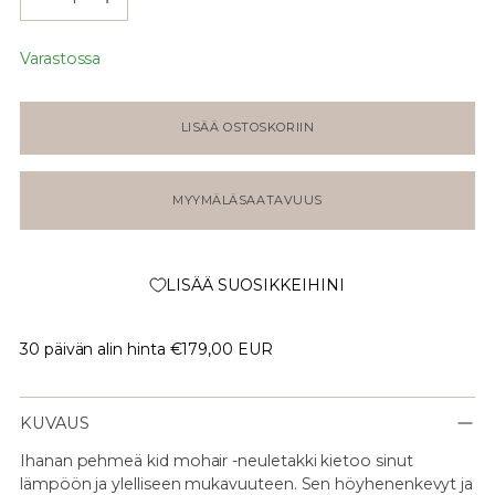
Varastossa
LISÄÄ OSTOSKORIIN
MYYMÄLÄSAATAVUUS
LISÄÄ SUOSIKKEIHINI
30 päivän alin hinta
€179,00 EUR
KUVAUS
Ihanan pehmeä kid mohair -neuletakki kietoo sinut
lämpöön ja ylelliseen mukavuuteen. Sen höyhenenkevyt ja