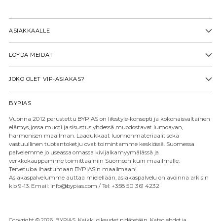
ASIAKKAALLE
LÖYDÄ MEIDÄT
JOKO OLET VIP-ASIAKAS?
BYPIAS
Vuonna 2012 perustettu BYPIAS on lifestyle-konsepti ja kokonaisvaltainen
elämys, jossa muoti ja sisustus yhdessä muodostavat lumoavan,
harmonisen maailman. Laadukkaat luonnonmateriaalit sekä
vastuullinen tuotantoketju ovat toimintamme keskiössä. Suomessa
palvelemme jo useassa omassa kivijalkamyymälässä ja
verkkokauppamme toimittaa niin Suomeen kuin maailmalle.
Tervetuloa ihastumaan BYPIASin maailmaan!
Asiakaspalvelumme auttaa mielellään, asiakaspalvelu on avoinna arkisin
klo 9-13. Email: info@bypias.com / Tel: +358 50 361 4232
Copyright © 2026,
BYPIAS
. Kaikki oikeudet pidätetään. Katso ehdot ja