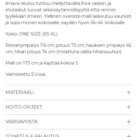
ilmava neulos tuntuu miellyttävältä ihoa vasten, ja
etutaskut tuovat sekä käytännöllisyyttä että rennon
tyylikkään ilmeen. Ylellinen oversize-malli laskeutuu kauniisti
ja sopii monen kokoiselle, käyden hyvin 36–46 -kokoisille.
Koko: ONE SIZE (XS-XL)
Rinnanympärys 116 cm, pituus 75 cm, hauiksen ympärys 46
cm, hihan pituus 74 cm (mitattuna olalta hihansuuhun)
Malli on 173 cm ja käyttää kokoa S.
Valmistettu EU:ssa
MATERIAALI
HOITO-OHJEET
VÄRISÄVYISTÄ
TOIMITUS & PALAUTUS