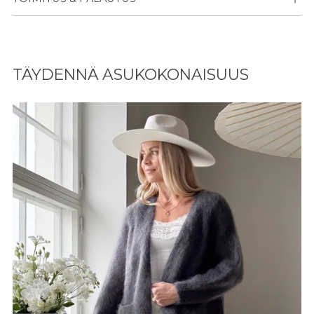
Lisään
tuotteen
TÄYDENNÄ ASUKOKONAISUUS
ostoskoriisi