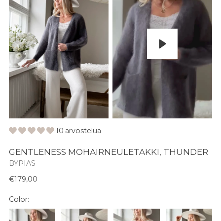
Pelaa
10 arvostelua
GENTLENESS MOHAIRNEULETAKKI, THUNDER
BYPIAS
Normaali
€179,00
hinta
Color: