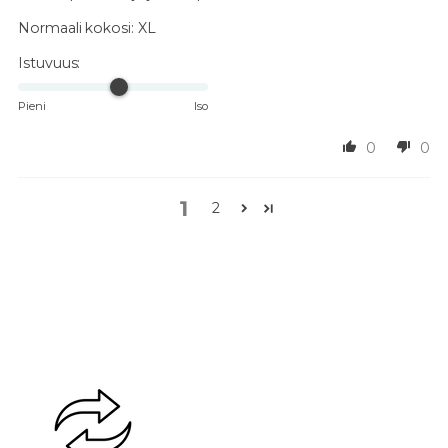
Normaali kokosi:
XL
Istuvuus:
Pieni
Iso
0
0
1
2