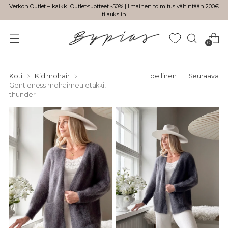
Verkon Outlet – kaikki Outlet-tuotteet -50% | Ilmainen toimitus vähintään 200€
tilauksiin
0
Koti
Kid mohair
Edellinen
Seuraava
Gentleness mohairneuletakki,
thunder